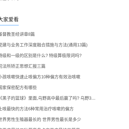
大家爱看
基督教圣经讲章8篇
党建与业务工作深度融合措施与方法(通用13篇)
特级和一级的区别是什么? 特级算极限词吗?
司法所矫正思想汇报三篇
小孩咳嗽快速止咳偏方10种偏方有效治咳嗽
国家保密配方有哪些
《黑子的篮球》里面,乌野高中最后赢了吗? 乌野3年拿到全国冠军了吗
止咳最快的方法6种常用治疗咳嗽的偏方
世界男性生殖器最长的 世界男性最长是多少