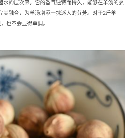
卤水的层次感。它的香气独特而持久，能够在羊汤的烹
完美融合，为羊汤增添一抹迷人的芬芳。对于2斤羊
烈，也不会显得单调。