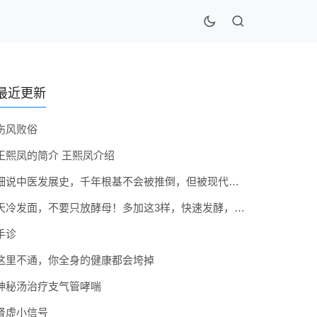
最近更新
伤风败俗
王熙凤的简介 王熙凤介绍
细说中医发展史，千年根基不会被推倒，但被现代医疗模式堵住出路
天冷发面，不要只放酵母！多加这3样，快速发酵，蓬松香软弹性十足
手诊
这里不通，你全身的健康都会垮掉
神秘汤治疗支气管哮喘
肾虚小信号