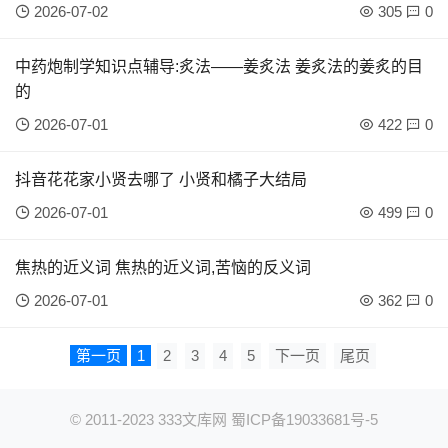
2026-07-02
305
0
中药炮制学知识点辅导:炙法——姜炙法 姜炙法的姜炙的目
的
2026-07-01
422
0
抖音花花家小贤去哪了 小贤和橘子大结局
2026-07-01
499
0
焦热的近义词 焦热的近义词,苦恼的反义词
2026-07-01
362
0
第一页
1
2
3
4
5
下一页
尾页
© 2011-2023
333文库网
蜀ICP备19033681号-5