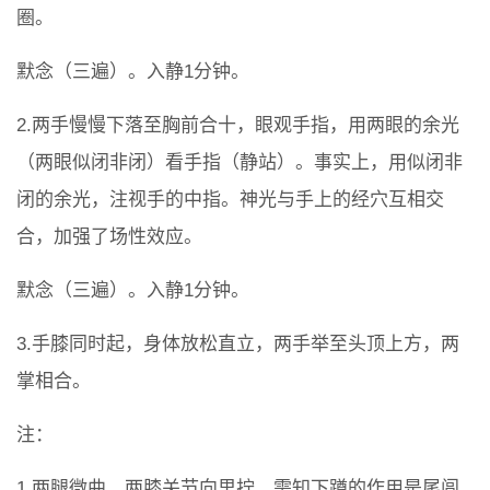
圈。
默念（三遍）。入静1分钟。
2.两手慢慢下落至胸前合十，眼观手指，用两眼的余光
（两眼似闭非闭）看手指（静站）。事实上，用似闭非
闭的余光，注视手的中指。神光与手上的经穴互相交
合，加强了场性效应。
默念（三遍）。入静1分钟。
3.手膝同时起，身体放松直立，两手举至头顶上方，两
掌相合。
注：
1.两腿微曲，两膝关节向里拧，需知下蹲的作用是尾闾