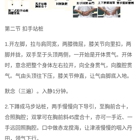
第二节 扣手站桩
1.开左脚，拉与肩同宽，两膝微屈，膝关节向里扣，两
脚并拢，双手至于头顶两侧，一开始是开体贯气。开体
时，意念把整个身体左右拉开，向全身贯气，向腹腔贯
气。气由头顶往下压，膝关节伸直，让气由脚底入地。
默念（三遍）。入静1分钟。
2.下蹲成马步站桩，两手慢慢向下导引，至胸前合十，
合照胸腔；双掌可在胸前斜45度合十，亦可一手近、一
手远回照胸腔。口中做赤龙搅海，让津液慢慢的咽入丹
田，领气下行。