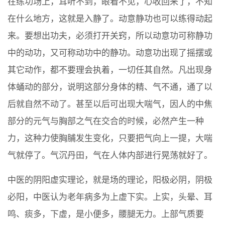
在练功场上，耳听不到，眼看不见，心收回来了，不知
在什么地方，这就是入静了。动意静功也可以练得动起
来。要想出功夫，必须打开关窍，所以动意功可称静功
中的动功，又可称动功中的静功。动意功出现了摇摆或
其它动作，都不要理会执着，一切任其自然。凡出现身
体蛹动的部分，说明这部分身体的精、气不通，通了以
后就自然不动了。甚至以后可出现大喘气，因人的中焦
部分的元气与胸部之气在交合的时候，必然产生一种
力，这种力使胸脯发生变化，只要把气向上一提，大喘
气就停了。气沉丹田，气在人体内部进行晃荡就好了。
中医的阴阳虚实理论，就是场的理论，阳极必阴，阴极
必阳，中医认为老年病多为上虚下实。上实，头晕、耳
鸣、痰多，下虚，是小便多，腰腿无力。上部气质要