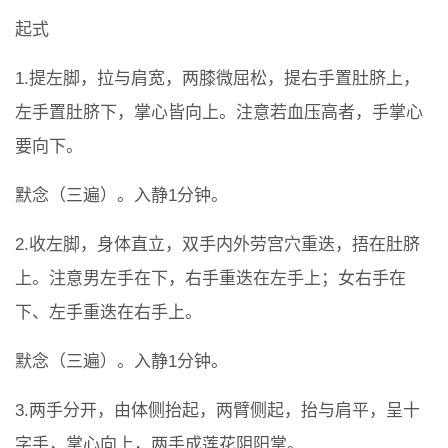
起式
1.提左脚，拉与肩宽，两膝微屈松，提右手置肚脐上，
左手置肚脐下，掌心皆向上。注意若血压高者，手掌心
要向下。
默念（三遍）。入静1分钟。
2.收左脚，身体直立，双手内外劳宫穴重迭，捂在肚脐
上。注意男左手在下，右手重迭在左手上；女右手在
下、左手重迭在右手上。
默念（三遍）。入静1分钟。
3.两手分开，由体侧抬起，两臂侧起，抬与肩平，呈十
字手，掌心向上，两手成莲花阴阳掌。