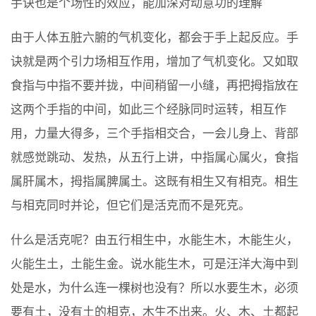
手诀也是个场性的效应，能加深对动意功的理解
由于人体五脏六腑的气机变化，都会于手上起反应。手
诀就是两个引力场相互作用，增加了气机变化。又如取
食指与中指不要并拢，中间稍留一小缝，再把拇指放在
这两个手指的中间，如此三个经脉同时运转，相互作
用，力量大得多，三个手指相交合，一会儿身上、背部
就感觉跳动、发热，从五行上讲，中指属心属火，食指
属肝属木，拇指属脾属土。这既有相生又有相克。相生
与相克同时并论，但它们是活克而不是死克。
什么是活克呢？由五行相生中，水能生木，木能生火，
火能生土，土能生金。说水能生木，可是汪洋大海中到
处是水，为什么连一棵树也没有？所以水要生木，必须
要有土，没有土的相克，木生不出来。火、木、土都起