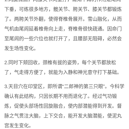
下垂，可练很多地方，髋关节、胯关节、膝关节都锻炼
了。两胯关节外翻，使得脊椎骨展开。雪山融化，从而
气机由尾闾延着椎骨向上走，脊椎骨很快疏通。因命门
至尾闾的一些穴位也就打开了，且腰部无阻碍，必然会
发生场性变化。
2.同时下颏回收，颈椎有拔的姿势，每个关节都放松
了，气走得方便了，就能为入静和神光意守打下基础。
3.天目穴在印堂区，即所谓“二郎神的第三只眼”。今科学
确认有此结构，只因长期不用而退化了。经过气功锻
炼，促使头部场性回旋融合，使内部潜能得到开发。督
脉之气贯注大脑，上下交合，能开发大脑潜能，使泥丸
宫发生变化。