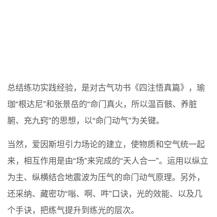
总结练功实践经验，是对古气功书《四注悟真篇》，瑜
珈“根达尼”和张景岳的“命门真火，所以温百骸、养脏
腑、充九窍”的思想，以“命门动气”为关键。
当然，爱因斯坦引力场论的建立，使物质和空气统一起
来，相互作用是由“场”来完成的“天人合一”。运用以纵立
为主、纵横结合地震波为压气的命门动气原理。另外，
还采纳、藏密功“嗡、啊、吽”口诀，光的效能、以及几
个手诀，把练气提升到练光的层次。