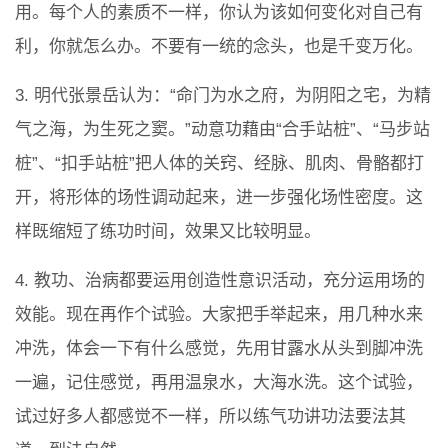
用。每个人的素质不一样，你认为该如何变化对自己有
利，你就怎么办。不要有一统的念头，也是千变万化。
3. 明代张景岳认为：“命门为水之府，为阴阳之宅，为精
气之海，为生死之窦。”动意功藉由“合手站桩”、“马步站
桩”、“扣手站桩”把人体的关窍、经脉、肌肉、骨骼都打
开，将形体的场性调动起来，进一步强化场性密度。这
样既缩短了练功时间，效果又比较明显。
4. 教功、治病都要运用创造性意识活动，充分运用场的
效能。现在再作个试验。大家把手举起来，用几种水来
冲洗，体会一下有什么感觉，先用甘露水从头到脚冲洗
一遍，记住感觉，再用温泉水，大海水洗。这个试验，
试过好多人都感觉不一样，所以练气功讲功法要法其