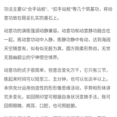
功法主要以“合手站桩”、“扣手站桩”等几个筑基功，将动
意功放在稳妥扎实的基石上。
动意功的演练强调动静兼容。动意功和动意静功融合在
一起，练动意功动中入静，练静功静中有动，达到海阔
天空随意有，似有似无脏为真，圆方刚柔形势劲，无世
无我幽超尘的宁神悟空境界。
动意功的式子很简单，但意念变化万千，它只有三节，
练起来时间可以短至三、五分钟，也可以长达半以上。
本供充分运用创造性的形形像思维活动，手势和形体讲
究多变化，如回照印堂可根据自身状况变换手法，既可
回照眼睛、两耳、口腔，也可照脏腑。