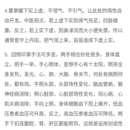
4.要掌握下实上虚，不领气、不引气。让此处的场性自
动开发。中医观点，若上虚下实则肾气充足，四肢健
康。反之，若上实下虚，则鼻涕流而大小便失禁。所以
通常意守上丹田，把气领上来，容易造成下虚上实。
5. .回照印掌手法可多变。两手相合妙处很多。身体直
立，把手一举，手心照体，意想手心有个太阳，照亮全
身发热，发光。心、肺、大脑、骨关节，何处有病照何
处，都有效。手照头部，头部场性变化，脑血管病，脑
神经病消除；照心脏部，心脏部场性变化，冠心病、心
肌炎病消除；手向上照，身体细胞由下而上展开，低血
压患者血压可升高，反之，高血压患者血压可降低，两
手下扣连腹腔，胃、肝区都能照到。这就是运用创造性