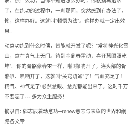
病、练什么功，当你不知道怎么办时，你就别再追求
了。在练功的过程中，一刹那间，突然感到有办法了，
懊，这样办好。这就叫“顿悟为法”。这样办就一定出效
果。
动意功练到什么时候，智能就开发了呢？“常将神光化雪
山，意在真气上天门。待到金鼎春雷动，喜开慧眼照乾
坤”。你的骨骼像春雷一样，啪!啪!响开了，连头部的骨
骼叭、叭响开了，这就叫“关窍疏通”了！气血充足了！
精气、神气足了!必然慧眼、慧光都能出来了。这时千万
不要忘了--- 多为众生服务！
摘录自: 郭志辰着动意功─renew意志与表象的世界和網
路各文章