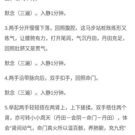
默念（三遍）。入静1分钟。
3.两手分开慢慢下落，回照腹腔。这马步站桩既练形又
练气，让腰胯有力，打开尾闾，气沉丹田，丹田充足，
回照肚脐又是贯气。
默念（三遍）。入静1分钟。
4.两手沿带脉向后，双手扣手，回照命门。
默念（三遍）。入静1分钟。
5.举起两手轻轻捂在两肾上，上下搓揉。双手梧住两个
肾，亦可转小小周天（丹田－会阴－命门－丹田），体
会“肾间动气，命门真火所以温百骸，养肺腑，充九窍”