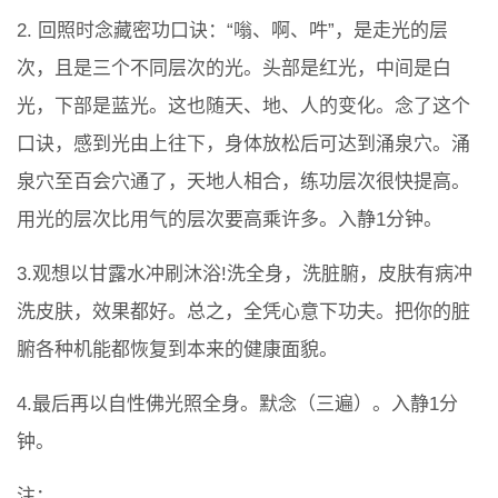
2. 回照时念藏密功口诀：“嗡、啊、吽”，是走光的层
次，且是三个不同层次的光。头部是红光，中间是白
光，下部是蓝光。这也随天、地、人的变化。念了这个
口诀，感到光由上往下，身体放松后可达到涌泉穴。涌
泉穴至百会穴通了，天地人相合，练功层次很快提高。
用光的层次比用气的层次要高乘许多。入静1分钟。
3.观想以甘露水冲刷沐浴!洗全身，洗脏腑，皮肤有病冲
洗皮肤，效果都好。总之，全凭心意下功夫。把你的脏
腑各种机能都恢复到本来的健康面貌。
4.最后再以自性佛光照全身。默念（三遍）。入静1分
钟。
注：