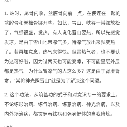
1. 站时，尾骨内收，盆腔骨向前一点，在使连在一起的
盆腔骨和脊椎骨挪开些。如此，雪山、峡谷一带都放松
了，气感很盛，发热。有人说化雪山要热，所以先感觉
发凉，是由于雪山地带凉气多，待凉气放出来就变热
了。若再加意念，热气来得快。但冒热气者，也不要认
为这可好啦，因为过两天也可能变凉，不可能里层外层
都是热气。为什么冒凉气的人这么多？这是由于肾虚肾
寒，“常将神光照雪山”就是为了解决这个问题。
2. 这个功法，从筑基功的式子和对意识专一的要求上，
不论练形治病、练气治病、练意治病、神光治病，以及
内外场治病，都贯穿着袪病和强身健体的自我修炼。