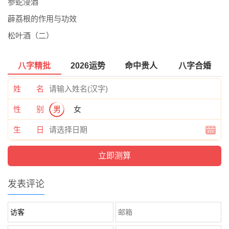
参蛇浸酒
薜荔根的作用与功效
松叶酒（二）
八字精批
2026运势
命中贵人
八字合婚
姓 名
性 别
男
女
生 日
发表评论