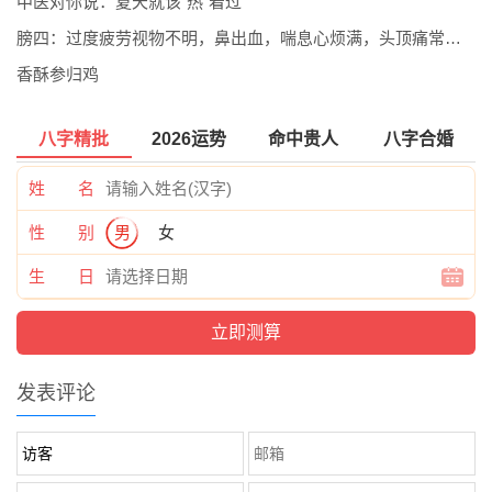
中医对你说：夏天就该“热”着过
膀四：过度疲劳视物不明，鼻出血，喘息心烦满，头顶痛常按曲差穴
香酥参归鸡
八字精批
2026运势
命中贵人
八字合婚
姓 名
性 别
男
女
生 日
发表评论