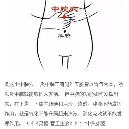
灸这个中脘穴。 灸中脘干嘛呀？五脏皆以胃气为本，所
以灸中脘就能够把人就活。 但中脘的功能如何发挥出
来，在下焦，下焦主疏通和津液、渗透。津液不能发挥
作用，就是气化不能升腾起来津液，消化吸收就不能发
挥作用。（《《灵枢·营卫生会》》：“中焦如沤