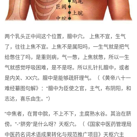
两个乳头正中间这个位置，膻中穴。 上焦不宣，生气
了，往往上焦不宣。上焦不是属阳吗，一生气就是把气
给憋住了吗，是重则病，气一憋，上焦就憋，所以一生
气就感觉呼吸困难，是不是呀。所以扎针扎膻中，或者
是内关、XX穴。膻中是能够疏肝理气。（《黄帝八十一
难经纂图句解》：“膻中为臣使之官，主气，布阴阳，和
志达，喜乐由生。”）
“中焦者，在胃中脘，不上不下，主腐熟水谷。其治在脐
傍。”-“脐旁”是什么呀？天枢穴。（《国家中医药管理局
中医药名词术语成果转化与规范推广项目》天枢穴主