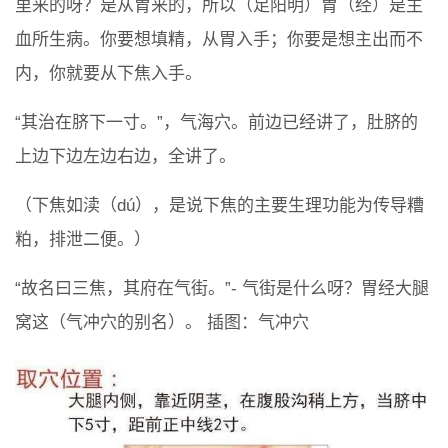
里来的呀？是从胃来的，所以（足阳明）胃（经）是主
血所生病。你要想填精，从胃入手；你要是想主出而不
内，你就要从下焦入手。
“其治在脐下一寸。”，气海穴。前边已经讲了，肚脐的
上边下边左边右边，全讲了。
（下焦如渎（dú），是说下焦的主要生理功能为传导糟
粕，排泄二便。）
“故名曰三焦，其府在气街。”- 气街是什么呀？胃经大腿
窝这（气冲穴的别名）。 插图：气冲穴