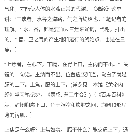
气化，才能使人体的水液正常的代谢。《难经》这里
讲：“三焦者，水谷之道路，气之所终始也。” 笔记者的
理解，* 水、谷，都是要通过三焦来通调，代谢，排出
的。* 营、卫之气的产生地和运行的终始点，也是在三
焦。）
“上焦者，在心下，下膈，在胃上口，主内而不出。”- 关
键的一句话。主纳而不出。位置应该知道，说白了就是
膈的上下。上焦，膈的上下。(详参见：本馆《黄帝内
经》学习笔记37，《灵枢. 营卫生会》)（《百度百科》
膈，封闭胸廓下口，介于胸腔和腹腔之间，为圆顶形扁
薄的阔肌。）
上焦是什么呀？上焦如雾。 膈干什么？能交通上下，通