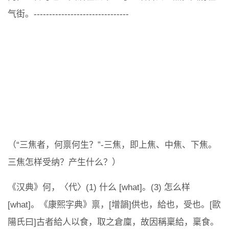
气街。-------------------------------
（“三焦者，何禀何生？”-三焦，即上焦、中焦、下焦。
三焦怎样受纳？产生什么？）
《汉典》何，〈代〉(1) 什么 [what]。(3) 怎么样
[what]。《康熙字典》禀，[增韻]供也，給也，受也。[歐
陽氏曰]古者給人以食，取之倉廩，故因稱稟給，稟食。