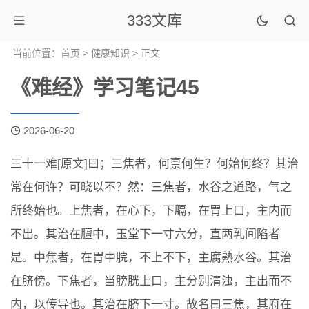
333文库
当前位置：
首页
>
健康知识
> 正文
《难经》学习笔记45
2026-06-20
三十一难[原文]曰；三焦者，何禀何生？何始何终？其治
常在何许？可晓以不？然：三焦者，水谷之道路，气之
所终始也。上焦者，在心下，下膈，在胃上口，主内而
不出。其治在膻中，玉堂下一寸六分，直两乳间陷者
是。中焦者，在胃中脘，不上不下，主腐熟水谷。其治
在脐傍。下焦者，当膀胱上口，主分别清浊，主出而不
内，以传导也。其治在脐下一寸。故名曰三焦，其府在