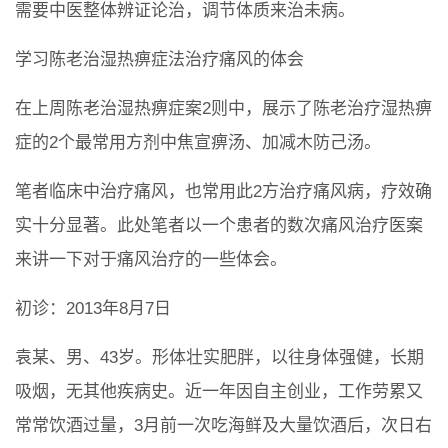
需要中医整体辨证论治，调节体质来治未病。
学习陈老治湿热痹症法治疗痛风的体会
在上周陈老治湿热痹症案2则中，展示了陈老治疗湿热痹
症的2个最常用方剂中焦宣痹汤、加减木防己汤。
笔者临床中治疗痛风，也常用此2方治疗痛风病，疗效确
实十分显著。此处笔者以一个患者的数次痛风治疗医案
来讲一下对于痛风治疗的一些体会。
初诊：2013年8月7日
袁某、男、43岁。形体壮实肥胖，以往身体强健，长期
吸烟，无其他疾病史。近一年因自主创业，工作劳累又
常常饮酒过量，3月前一次吃海鲜及大量饮酒后，次日右