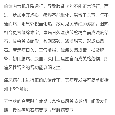
响体内气机升降运行，导致脾肾功能不能正常运行，而
进一步加重其虚损，痰湿不能泄化，滞留于关节，气不
通而痛，阳气郁积而化热，故可见关节红肿疼痛，湿热
相合更为缠绵难愈，患病日久湿热煎熬精血而成浊瘀结
石，故会关节畸形，甚则溃破，渗溢脂膏，形成痛风
石。若患病日久，正气虚损，浊瘀久聚成毒，损及脾
肾，初则腰痛、尿血，久则三焦壅塞而成关格危候，即
痛风性肾炎的肾功能衰竭之症。
痛风病在未进行正确的治疗下，其病理发展可简单概括
如下5个阶段：
无症状的高尿酸血症期→急性痛风关节炎期→间歇发作
期→慢性痛风石病变期→肾脏病变期