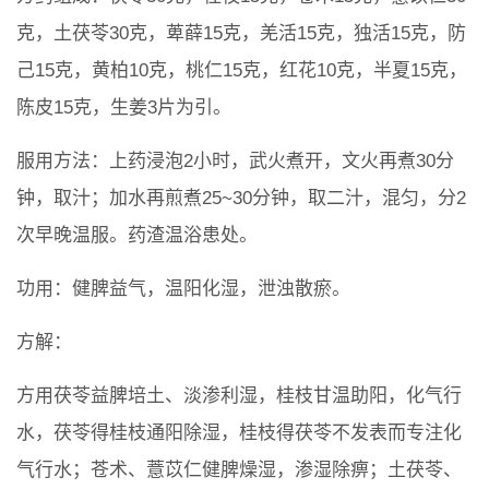
克，土茯苓30克，萆薛15克，羌活15克，独活15克，防
己15克，黄柏10克，桃仁15克，红花10克，半夏15克，
陈皮15克，生姜3片为引。
服用方法：上药浸泡2小时，武火煮开，文火再煮30分
钟，取汁；加水再煎煮25~30分钟，取二汁，混匀，分2
次早晚温服。药渣温浴患处。
功用：健脾益气，温阳化湿，泄浊散瘀。
方解：
方用茯苓益脾培土、淡渗利湿，桂枝甘温助阳，化气行
水，茯苓得桂枝通阳除湿，桂枝得茯苓不发表而专注化
气行水；苍术、薏苡仁健脾燥湿，渗湿除痹；土茯苓、