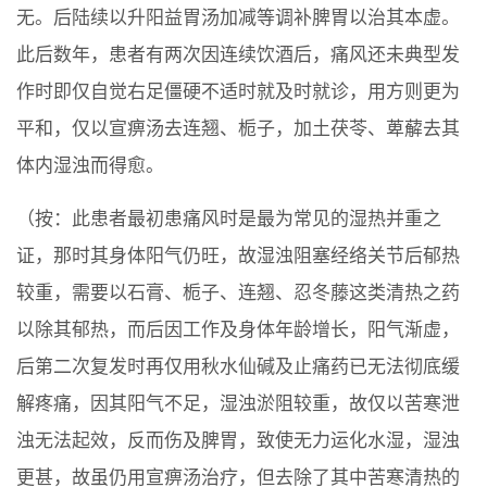
无。后陆续以升阳益胃汤加减等调补脾胃以治其本虚。
此后数年，患者有两次因连续饮酒后，痛风还未典型发
作时即仅自觉右足僵硬不适时就及时就诊，用方则更为
平和，仅以宣痹汤去连翘、栀子，加土茯苓、萆薢去其
体内湿浊而得愈。
（按：此患者最初患痛风时是最为常见的湿热并重之
证，那时其身体阳气仍旺，故湿浊阻塞经络关节后郁热
较重，需要以石膏、栀子、连翘、忍冬藤这类清热之药
以除其郁热，而后因工作及身体年龄增长，阳气渐虚，
后第二次复发时再仅用秋水仙碱及止痛药已无法彻底缓
解疼痛，因其阳气不足，湿浊淤阻较重，故仅以苦寒泄
浊无法起效，反而伤及脾胃，致使无力运化水湿，湿浊
更甚，故虽仍用宣痹汤治疗，但去除了其中苦寒清热的