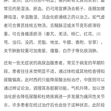
肿、发热，这时热邪不明显，需判断有无其他实邪，最
常见的是湿浊、瘀血。仍可用宣痹汤去栀子、连翘加健
脾祛湿，辛温散湿、活血化瘀通络之药以治之。如气虚
者可合黄芪桂枝五物汤，舌黯脉涩或关节变形瘀滞较
重，可合身痛逐瘀汤（秦艽、羌活、桃仁、红花、川
芎、当归、没药、灵脂、地龙、牛膝、香附、甘草），
关节肿胀较重可加南星、僵蚕、白芥子等化痰消肿。
还有一些无症状的高尿血酸患者，常见于病发的早期阶
段，患者往往未觉明显不适，通过体检或其他检查得知
尿酸偏高，此时西药只能降尿酸治标治疗，中医则可以
通过辨证论治，调理其各脏腑功能，气机升降，加以泄
浊化瘀去降低尿酸和杜绝疾病进一步发展为痛风性关节
炎，许多患者在经过治疗后也会处于这种状态，此阶段