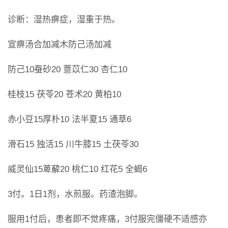
诊断：湿热痹症，湿重于热。
宣痹汤合加减木防己汤加减
防己10蚕砂20 薏苡仁30 杏仁10
桂枝15 茯苓20 苍术20 黄柏10
赤小豆15厚朴10 法半夏15 通草6
滑石15 独活15 川牛膝15 土茯苓30
威灵仙15萆薢20 桃仁10 红花5 全蝎6
3付。1日1剂，水煎服。药渣泡脚。
服用1付后，患者即不觉疼痛，3付服完僵硬不适感亦