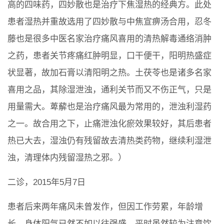
高的四味药，四妙散也是治疗下焦湿热的经典方。此处
患者湿热并重故选用了四妙散与中焦宣痹汤合用，忍冬
藤也是很多中医名家治疗痛风喜用的清热解毒通络消肿
之药，患者关节疼痛红肿明显，口干便干，阳明热盛症
状显著，故加石膏以清阳明之热。土茯苓也是诸多名家
喜用之品，其除湿泄浊，通利关节而又不伤正气，只是
用量需大。萆薢也是治疗痛风最为常用的，泄浊利湿药
之一。故合用之下，止痛泄浊化瘀效果较好，其后患者
热已大去，湿浊仍有残留故去清热类药物，继续利湿泄
浊，清理体内残留湿热之邪。）
二诊，2015年5月7日
患者后来两年痛风未曾发作，但因工作劳累，年龄增
长，身体阳气已然不如以往强盛，平时虽然较为注意饮