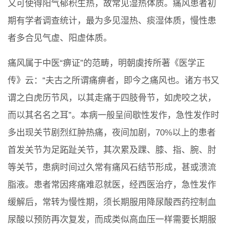
又可使得阳气郁积生热，故常见湿热体质。痛风患者初
期有学者调查统计，最为多见湿热、痰湿体质，慢性患
者多合见气虚、阳虚体质。
痛风属于中医“痹证”的范畴，明朝虞抟所著《医学正
传》云：“夫古之所谓痛痹者，即今之痛风也。诸方书又
谓之白虎历节风，以其走痛于四肢骨节，如虎咬之状，
而以其名名之耳”。本病一般呈间歇性发作，急性发作时
多出现关节剧烈红肿热痛，夜间加剧，70%以上的患者
首发关节为足跖趾关节，其次累及踝、膝、指、腕、肘
等关节，患病时间过久常有痛风石结节形成，甚或溃流
脂液。患者常因疼痛难忍就医，经西医治疗，急性发作
缓解后，常转为慢性期，须长期服用降尿酸西药控制血
尿酸以预防再次复发，而成类似高血压一样需要长期服