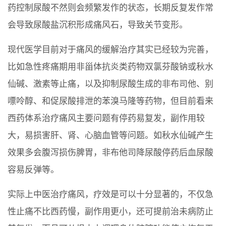
药控制尿酸不然则会频繁发作的状态，长期反复发作常
会导致尿酸盐沉积形成痛风石，导致关节变形。
现代医学目前对于痛风的缓解治疗其实已经较为完善，
比如急性疼痛期用非甾体抗炎类药物双氯芬酸钠或秋水
仙碱、激素等止痛，以及抑制尿酸生成的非布司他、别
嘌呤醇、和促尿酸排泄的苯溴马隆等药物，但目前看来
西药体系治疗痛风主要问题有停药易复发，副作用较
大，易损害肝、肾、心脑血管等问题。如秋水仙碱产生
效果多会腹泻损伤脾胃，非布他司降尿酸停药后血尿酸
容易反弹等。
实际上中医治疗痛风，疗效是可以十分显著的，不仅急
性止痛不比西药慢，副作用更小，还可提前治未病防止