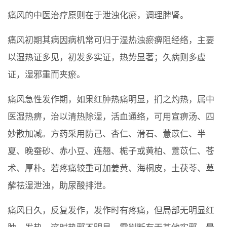
痛风的中医治疗原则在于泄浊化瘀，调理脾肾。
痛风初期其病因病机常可归于湿热浊瘀痹阻经络，主要
以湿热证多见，初发多实证，热势显著；久病则多虚
证，湿邪重而夹瘀。
痛风急性发作期，如果红肿热痛明显，扪之灼热，属中
医湿热痹，治以清热除湿，活血通络，可用宣痹汤、四
妙散加减。方药采用防己、杏仁、滑石、薏苡仁、半
夏、晚蚕砂、赤小豆、连翘、栀子或黄柏、薏苡仁、苍
术、厚朴。若疼痛较重可加姜黄、海桐皮，土茯苓、萆
薢祛湿泄浊，助尿酸排泄。
痛风日久，反复发作，发作时有疼痛，但局部无明显红