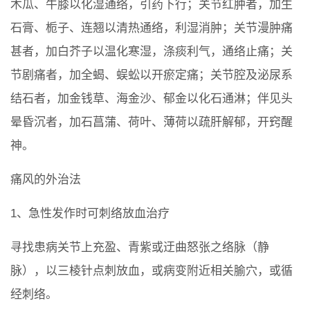
木瓜、牛膝以化湿通络，引药下行；关节红肿者，加生
石膏、栀子、连翘以清热通络，利湿消肿；关节漫肿痛
甚者，加白芥子以温化寒湿，涤痰利气，通络止痛；关
节剧痛者，加全蝎、蜈蚣以开瘀定痛；关节腔及泌尿系
结石者，加金钱草、海金沙、郁金以化石通淋；伴见头
晕昏沉者，加石菖蒲、荷叶、薄荷以疏肝解郁，开窍醒
神。
痛风的外治法
1、急性发作时可刺络放血治疗
寻找患病关节上充盈、青紫或迂曲怒张之络脉（静
脉），以三棱针点刺放血，或病变附近相关腧穴，或循
经刺络。