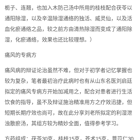
栀子、连翘，也加入木防己汤中所用的桂枝配合茯苓以
通阳除湿，以及辛温除湿通络的独活、威灵仙，以及活
血化瘀通络之品，较之前方由清热除湿而变成了通阳除
湿，化瘀通络，效果也还比较理想。）
痛风的专病方
痛风病的辩证论治虽然不难，但对于初学者记忆掌握也
较为复杂，笔者最初治疗此病时也有从山东名医刘启廷
拟定的痛风专病方开始加减用之，配合对患者进行生活
饮食的指导，虽不及辩证施治精准用方之疗效迅捷，但
短期长期疗效也尚可，故在此分享刘老所拟定的利湿泄
浊散瘀汤，其组方较为精妙全面，值得参考学习。
方药组成：茯苓30克，桂枝15克，苍术15克，薏苡仁30