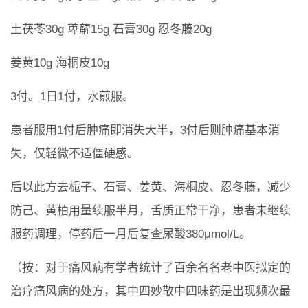
土茯苓30g 萆薢15g 石膏30g 忍冬藤20g
姜黄10g 海桐皮10g
3付。1日1付，水煎服。
患者服用1付后肿痛即消失大半，3付后则肿痛基本消
失，仅轻微不适僵硬感。
后以此方去栀子、石膏、姜黄、海桐皮、忍冬藤，减少
防己、黄柏用量续服半月，舌质正常干净，患者未继续
服药调理，停药后一月后复查尿酸380μmol/L。
（按：对于痛风病有学者统计了百余名名老中医拟定的
治疗痛风病的处方，其中四妙散中四味药是出现频次最