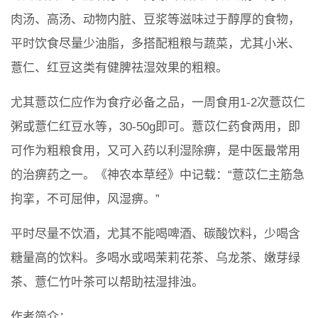
肉汤、高汤、动物内脏、豆浆等滋味过于醇厚的食物，
平时饮食尽量少油脂，多搭配粗粮与蔬菜，尤其小米、
薏仁、红豆这类有健脾祛湿效果的粗粮。
尤其薏苡仁应作为食疗必备之品，一周食用1-2次薏苡仁
粥或薏仁红豆水等，30-50g即可。薏苡仁药食两用，即
可作为粗粮食用，又可入药以利湿除痹，是中医最常用
的治痹药之一。《神农本草经》中记载：“薏苡仁主筋急
拘挛，不可屈伸，风湿痹。”
平时尽量不饮酒，尤其不能喝啤酒、碳酸饮料，少喝含
糖量高的饮料。多喝水或喝茉莉花茶、乌龙茶、嫩芽绿
茶、薏仁竹叶茶可以帮助祛湿排浊。
作者简介：