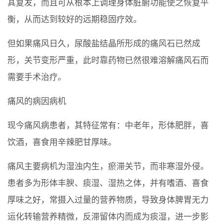
其复发，而且可从根本上调理身体脏腑功能使之恢复平
衡，从而达到较好的远期稳固疗效。
但如果痛风日久，尿酸盐结晶所形成的痛风石已然成
形，关节变形严重，此时靠药物已然很难溶解痛风石而
需要手术治疗。
痛风的病因病机
现今痛风病患者，其特征常有：中老年，形体肥胖，喜
饮酒，喜食用辛辣肥甘厚味。
痛风主要病机为湿浊内生，瘀滞关节，而非寒湿外侵。
患者多为形体丰腴、痰湿、湿热之体，并有嗜酒、喜食
厚味之好，常摄入过量的营养物质，导致身体脾胃无力
运化转输营养精微，反滞留体内而成为痰湿，进一步影