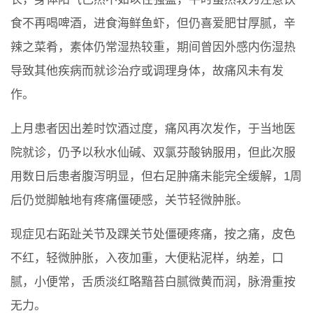
食不再喝啤酒，进食海鲜鱼虾，但仍喜爱肥甘厚腻，辛
辣之菜肴，素体仍常湿热较重，期间曾因外感内伤湿热
导致其他疾病而就诊治疗或调理身体，故痛风未有发
作。
上月患者因出差时饮酒过度，痛风再次发作，于当地医
院就诊，仍予以秋水仙碱、双氯芬酸钠服用，但此次服
用数日后患者腹泻明显，但右足肿痛未能完全缓解，1周
后仍觉脚触地有疼痛僵硬感，关节轻微肿胀。
现症见右跖趾关节及踝关节处僵硬疼痛，按之痛，皮色
不红，轻微肿胀，入夜加重，大便粘泥样，纳差，口
腻，小便常，舌质淡红略黯苔白腻微黄而润，脉滑重按
无力。