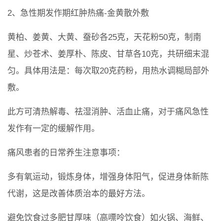
2、急性期发作期红肿热痛-金黄散外敷
黄柏、姜黄、大黄、蚕砂各25克，天花粉50克，制南
星、炒苍术、姜厚朴、陈皮、甘草各10克，共研细末混
匀。具体用法是：每次取20克药粉，用热水调糊局部外
敷。
此方可清热解毒、祛湿消肿、活血止痛，对于痛风急性
发作有一定的缓解作用。
痛风患者的日常养生注意事项：
多有氧运动，锻炼身体，增强身体阳气，促进身体新陈
代谢，这是改善体质治本的最好方法。
避免饮食过多肥甘厚味（高嘌呤饮食）如火锅、海鲜、