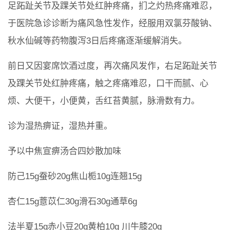
足跖趾关节及踝关节处红肿疼痛，扪之灼热疼痛难忍，
于医院急诊诊断为痛风急性发作，经服用双氯芬酸钠、
秋水仙碱等药物腹泻3日后疼痛逐渐缓解消失。
前日又因宴席饮酒过度，再次痛风发作，右足跖趾关节
及踝关节处红肿疼痛，触之疼痛难忍，口干而腻、心
烦、大便干，小便黄，舌红苔黄腻，脉滑数有力。
诊为湿热痹证，湿热并重。
予以中焦宣痹汤合四妙散加味
防己15g蚕砂20g焦山栀10g连翘15g
杏仁15g薏苡仁30g滑石30g通草6g
法半夏15g赤小豆20g黄柏10g 川牛膝20g