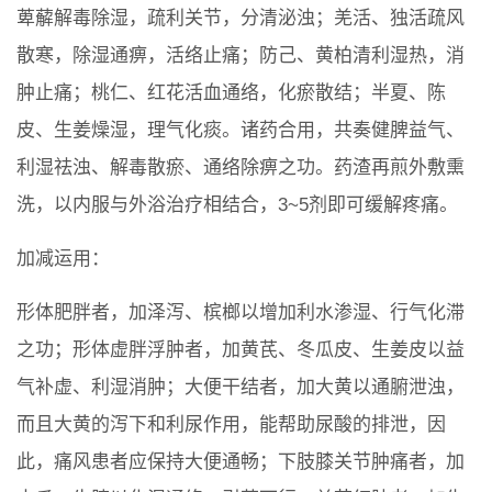
萆薢解毒除湿，疏利关节，分清泌浊；羌活、独活疏风
散寒，除湿通痹，活络止痛；防己、黄柏清利湿热，消
肿止痛；桃仁、红花活血通络，化瘀散结；半夏、陈
皮、生姜燥湿，理气化痰。诸药合用，共奏健脾益气、
利湿祛浊、解毒散瘀、通络除痹之功。药渣再煎外敷熏
洗，以内服与外浴治疗相结合，3~5剂即可缓解疼痛。
加减运用：
形体肥胖者，加泽泻、槟榔以增加利水渗湿、行气化滞
之功；形体虚胖浮肿者，加黄芪、冬瓜皮、生姜皮以益
气补虚、利湿消肿；大便干结者，加大黄以通腑泄浊，
而且大黄的泻下和利尿作用，能帮助尿酸的排泄，因
此，痛风患者应保持大便通畅；下肢膝关节肿痛者，加