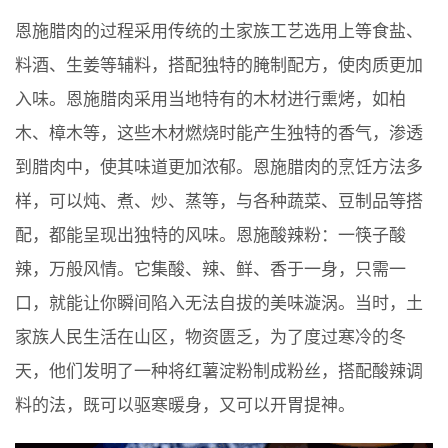
恩施腊肉的过程采用传统的土家族工艺选用上等食盐、
料酒、生姜等辅料，搭配独特的腌制配方，使肉质更加
入味。恩施腊肉采用当地特有的木材进行熏烤，如柏
木、樟木等，这些木材燃烧时能产生独特的香气，渗透
到腊肉中，使其味道更加浓郁。恩施腊肉的烹饪方法多
样，可以炖、煮、炒、蒸等，与各种蔬菜、豆制品等搭
配，都能呈现出独特的风味。恩施酸辣粉：一筷子酸
辣，万般风情。它集酸、辣、鲜、香于一身，只需一
口，就能让你瞬间陷入无法自拔的美味漩涡。当时，土
家族人民生活在山区，物资匮乏，为了度过寒冷的冬
天，他们发明了一种将红薯淀粉制成粉丝，搭配酸辣调
料的法，既可以驱寒暖身，又可以开胃提神。