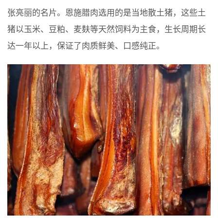
张亮丽的名片。恩施腊肉选用的是当地散土猪，这些土
猪以玉米、豆粕、麦麸等天然饲料为主食，生长周期长
达一年以上，保证了肉质鲜美、口感纯正。