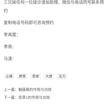
三兄妹任何一位接诊请加助理、微信与电话同号联系预
约
复制电话号码即可咨询预约
李禹霆：
李燕：
马潇：
止痛
脾胃
患者
大便
无力
上一篇：
鞘菝葜的作用与功效
下一篇：
苦草1的作用与功效