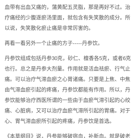
血带有出血又痛的，蒲黄配五灵脂，那是再好不过。治
疗痛经的少腹逐瘀汤里面，就包含有失笑散的成分。所
以说，失笑散化瘀止痛是非常厉害的。
再看一看另外一个止痛的方子-----丹参饮。
丹参饮组成包括丹参30克，砂仁、檀香各5克，或者6克
也行。总之是丹参大剂量。作用就是活血祛瘀、行气止
痛。可以治疗气滞血瘀之心胃诸痛。只要是上焦、中焦
由气滞血瘀引起的疼痛，丹参饮都能有作用。所以，丹
参饮能够治疗西医所谓的一些由于血瘀气滞引起的心绞
痛、心脏病，又可以治疗血瘀气滞所引起的胃痛。对于
心、胃气滞血瘀所引起的疼痛，丹参饮是首选。
《本草纲目》说，丹参能够破宿血，补新血。就是破老