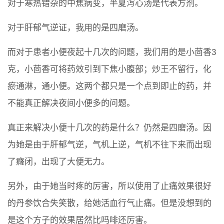
对于寒热错杂的中焦病变，半夏泻心汤是代表方剂。
对于肝郁气逆证，我用的是四磨汤。
而对于患者小便夜起十几次的问题，我们用的是小茴香3
克，小茴香可将药效引到下焦小腹部；炒王不留行，化
瘀通淋，通小便。这两个都只是一个点到即止的药，并
不能真正解决夜间小便多的问题。
真正来解决小便十几次的药是什么？仍然是四磨汤。因
为她是由于肝郁气逆，气机上逆，气机不往下来而出现
了癃闭，出现了大便无力。
另外，由于她当时疼的厉害，所以使用了止痛效果很好
的丹参饮合失笑散，给她活血行气止痛。但是没想到的
是这个方子的效果居然比吗啡还厉害。