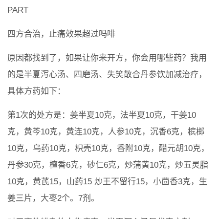
PART
四方合治，止痛效果超过吗啡
原因都找到了，如果让你来开方，你会用哪些药？我用
的是半夏泻心汤、四磨汤、失笑散合丹参饮加减治疗，
具体方药如下：
第1次的处方是：姜半夏10克，法半夏10克，干姜10
克，黄芩10克，黄连10克，人参10克，沉香6克，槟榔
10克，乌药10克，枳壳10克，香附10克，醋元胡10克，
丹参30克，檀香6克，砂仁6克，炒蒲黄10克，炒五灵脂
10克，黄芪15，山药15 炒王不留行15，小茴香3克，生
姜三片，大枣2个。7剂。