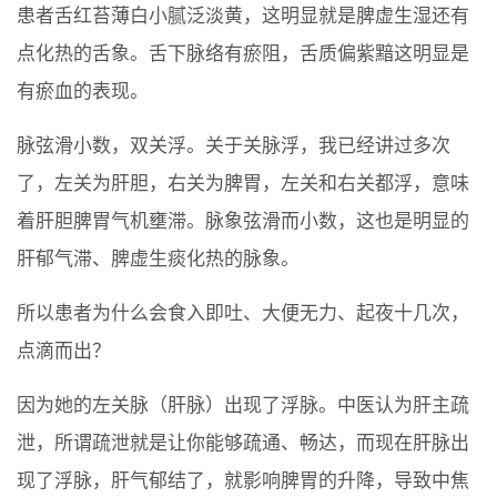
患者舌红苔薄白小腻泛淡黄，这明显就是脾虚生湿还有
点化热的舌象。舌下脉络有瘀阻，舌质偏紫黯这明显是
有瘀血的表现。
脉弦滑小数，双关浮。关于关脉浮，我已经讲过多次
了，左关为肝胆，右关为脾胃，左关和右关都浮，意味
着肝胆脾胃气机壅滞。脉象弦滑而小数，这也是明显的
肝郁气滞、脾虚生痰化热的脉象。
所以患者为什么会食入即吐、大便无力、起夜十几次，
点滴而出？
因为她的左关脉（肝脉）出现了浮脉。中医认为肝主疏
泄，所谓疏泄就是让你能够疏通、畅达，而现在肝脉出
现了浮脉，肝气郁结了，就影响脾胃的升降，导致中焦