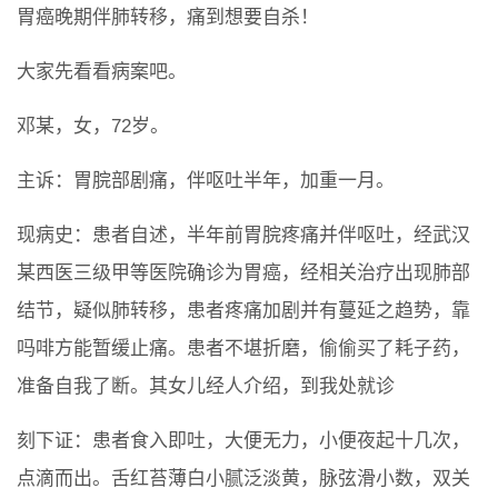
胃癌晚期伴肺转移，痛到想要自杀！
大家先看看病案吧。
邓某，女，72岁。
主诉：胃脘部剧痛，伴呕吐半年，加重一月。
现病史：患者自述，半年前胃脘疼痛并伴呕吐，经武汉
某西医三级甲等医院确诊为胃癌，经相关治疗出现肺部
结节，疑似肺转移，患者疼痛加剧并有蔓延之趋势，靠
吗啡方能暂缓止痛。患者不堪折磨，偷偷买了耗子药，
准备自我了断。其女儿经人介绍，到我处就诊
刻下证：患者食入即吐，大便无力，小便夜起十几次，
点滴而出。舌红苔薄白小腻泛淡黄，脉弦滑小数，双关