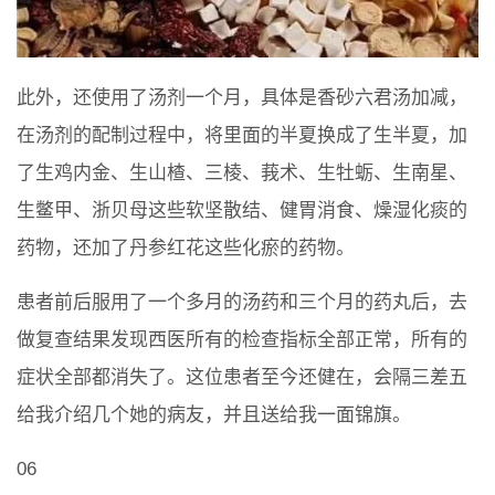
此外，还使用了汤剂一个月，具体是香砂六君汤加减，
在汤剂的配制过程中，将里面的半夏换成了生半夏，加
了生鸡内金、生山楂、三棱、莪术、生牡蛎、生南星、
生鳖甲、浙贝母这些软坚散结、健胃消食、燥湿化痰的
药物，还加了丹参红花这些化瘀的药物。
患者前后服用了一个多月的汤药和三个月的药丸后，去
做复查结果发现西医所有的检查指标全部正常，所有的
症状全部都消失了。这位患者至今还健在，会隔三差五
给我介绍几个她的病友，并且送给我一面锦旗。
06