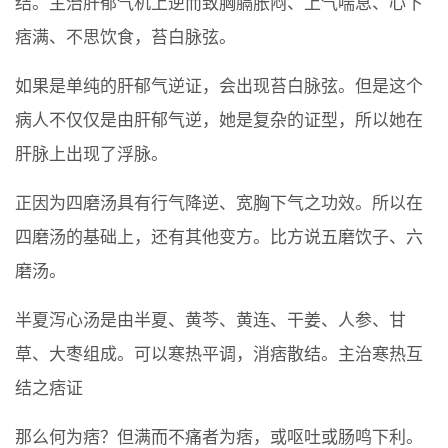
结。主治肝郁气机上逆而致胸膈胀闷、上气喘息、心下
痞满、不思饮食，苔白脉弦。
如果是单纯的肝郁气逆证，会出现苔白脉弦。但是这个
病人不仅仅是由肝郁气逆，她是复杂的证型，所以她在
肝脉上出现了浮脉。
正因为四磨汤具有行气降逆、宽胸下气之功效。所以在
四磨汤的基础上，还有其他变方。比方说五磨饮子、六
磨汤。
半夏泻心汤是由半夏、黄芩、黄连、干姜、人参、甘
草、大枣组成。可以寒热平调，消痞散结。主治寒热互
结之痞证
那么何为痞？但满而不痛者为痞，或呕吐或肠鸣下利。