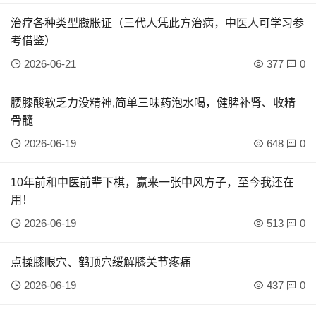
治疗各种类型臌胀证（三代人凭此方治病，中医人可学习参
考借鉴）
2026-06-21
377
0
腰膝酸软乏力没精神,简单三味药泡水喝，健脾补肾、收精
骨髓
2026-06-19
648
0
10年前和中医前辈下棋，赢来一张中风方子，至今我还在
用！
2026-06-19
513
0
点揉膝眼穴、鹤顶穴缓解膝关节疼痛
2026-06-19
437
0