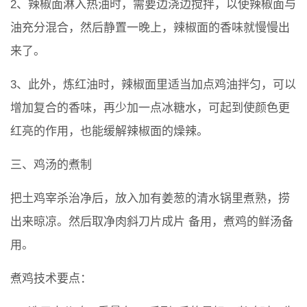
2、辣椒面淋入热油时，需要边浇边搅拌，以使辣椒面与
油充分混合，然后静置一晚上，辣椒面的香味就慢慢出
来了。
3、此外，炼红油时，辣椒面里适当加点鸡油拌匀，可以
增加复合的香味，再少加一点冰糖水，可起到使颜色更
红亮的作用，也能缓解辣椒面的燥辣。
三、鸡汤的煮制
把土鸡宰杀治净后，放入加有姜葱的清水锅里煮熟，捞
出来晾凉。然后取净肉斜刀片成片 备用，煮鸡的鲜汤备
用。
煮鸡技术要点：