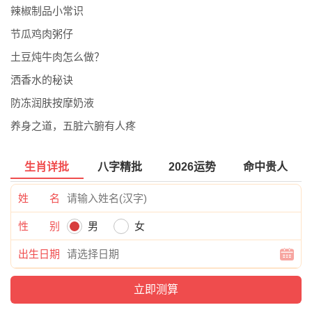
辣椒制品小常识
节瓜鸡肉粥仔
土豆炖牛肉怎么做？
洒香水的秘诀
防冻润肤按摩奶液
养身之道，五脏六腑有人疼
生肖详批
八字精批
2026运势
命中贵人
姓 名
性 别
男
女
出生日期