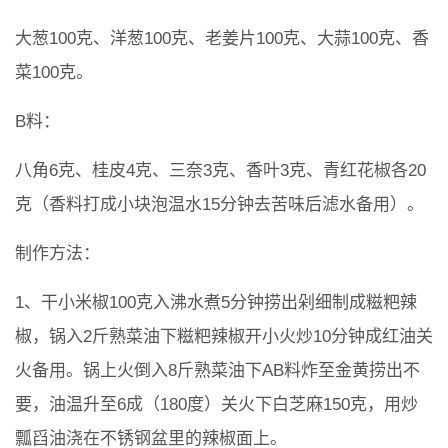
大葱100克、洋葱100克、老姜片100克、大蒜100克、香
菜100克。
B料：
八角6克、桂皮4克、三奈3克、香叶3克、青红花椒各20
克（香料打成小块泡温水15分钟去苦味后滤水备用）。
制作方法：
1、干小米椒100克入沸水煮5分钟捞出剁细制成糍粑辣
椒，锅入2斤熟菜油下糍粑辣椒开小火炒10分钟成红油关
火备用。锅上火倒入8斤熟菜油下AB料炸至金黄捞出不
要，油温升至6成（180度）关火下白芝麻150克，用炒
瓢舀油浇在不锈钢盆里的辣椒面上。