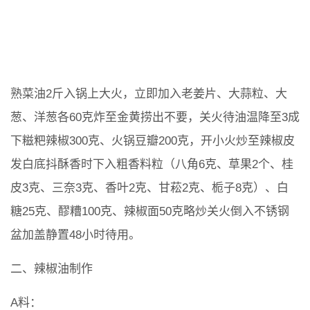
熟菜油2斤入锅上大火，立即加入老姜片、大蒜粒、大
葱、洋葱各60克炸至金黄捞出不要，关火待油温降至3成
下糍粑辣椒300克、火锅豆瓣200克，开小火炒至辣椒皮
发白底抖酥香时下入粗香料粒（八角6克、草果2个、桂
皮3克、三奈3克、香叶2克、甘菘2克、栀子8克）、白
糖25克、醪糟100克、辣椒面50克略炒关火倒入不锈钢
盆加盖静置48小时待用。
二、辣椒油制作
A料：