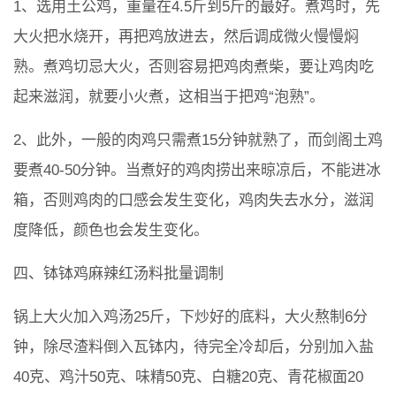
1、选用土公鸡，重量在4.5斤到5斤的最好。煮鸡时，先
大火把水烧开，再把鸡放进去，然后调成微火慢慢焖
熟。煮鸡切忌大火，否则容易把鸡肉煮柴，要让鸡肉吃
起来滋润，就要小火煮，这相当于把鸡“泡熟”。
2、此外，一般的肉鸡只需煮15分钟就熟了，而剑阁土鸡
要煮40-50分钟。当煮好的鸡肉捞出来晾凉后，不能进冰
箱，否则鸡肉的口感会发生变化，鸡肉失去水分，滋润
度降低，颜色也会发生变化。
四、钵钵鸡麻辣红汤料批量调制
锅上大火加入鸡汤25斤，下炒好的底料，大火熬制6分
钟，除尽渣料倒入瓦钵内，待完全冷却后，分别加入盐
40克、鸡汁50克、味精50克、白糖20克、青花椒面20