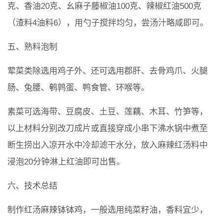
克、香油20克、幺麻子藤椒油100克、辣椒红油500克
（渣料4油料6），用勺子搅拌均匀，尝汤汁略咸即可。
五、熟料泡制
荤菜类除选用鸡子外、还可选用郡肝、去骨鸡爪、火腿
肠、兔腰、鹌鹑蛋、鸭食管、环喉等。
素菜可选海带、豆腐皮、土豆、莲藕、木耳、竹笋等，
以上材料分别改刀成片或直接穿成小串下沸水锅中煮至
断生捞出入凉开水中冷却滤干水分，放入麻辣红汤料中
浸泡20分钟淋上红油即可出售。
六、技术总结
制作红汤麻辣钵钵鸡，一般选用纯菜籽油，香料宜少，