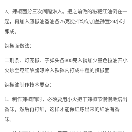
2、辣椒面分三次间隔淋入。把之前做的糍粑红油倒在一
起，再加入藤椒油香油各75克搅拌均匀加盖静置24小时
即成。
辣椒面做法：
二荆条、灯笼椒、子弹头各300克入锅加少量色拉油开小
火炒至枣红酥脆晾冷入铁钵内打成中粗的辣椒面
辣椒油制作技术要点：
1、制作辣椒面时，必须要用小火把干辣椒节慢慢地焙出
香味，然后再打细，这样才能保证炼出来的红油有香
味。