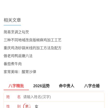
相关文章
简易烹调之勾芡
三种不同地域改良版椒麻鸡加工工艺
重庆鸡汤砂锅米线的加工方法及配方
做老鸡鸭返嫩六法
番茄煮牛肉
家常美味：醒胃沙律
八字精批
2026运势
命中贵人
八字合婚
姓 名
性 别
男
女