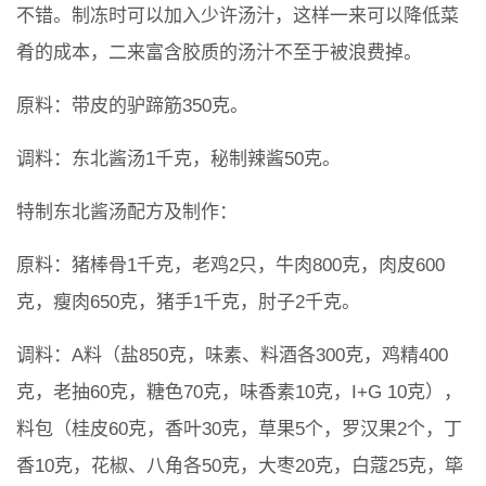
不错。制冻时可以加入少许汤汁，这样一来可以降低菜
肴的成本，二来富含胶质的汤汁不至于被浪费掉。
原料：带皮的驴蹄筋350克。
调料：东北酱汤1千克，秘制辣酱50克。
特制东北酱汤配方及制作：
原料：猪棒骨1千克，老鸡2只，牛肉800克，肉皮600
克，瘦肉650克，猪手1千克，肘子2千克。
调料：A料（盐850克，味素、料酒各300克，鸡精400
克，老抽60克，糖色70克，味香素10克，I+G 10克），
料包（桂皮60克，香叶30克，草果5个，罗汉果2个，丁
香10克，花椒、八角各50克，大枣20克，白蔻25克，筚