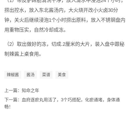
（1）带皮驴蹄筋清洗干净，放入清水中浸泡24个小时，
捞出控水，放入东北酱汤内，大火烧开改小火卤30分
钟，关火后继续浸泡1个小时捞出原料，放入不锈钢盘内
用重物压实，自然冷却成冻。
（2）取出做好的冻，切成.2厘米的大片，装入盘中跟秘
制辣酱上桌食用。
辣椒酱
酱汤
菜谱
美食
上一篇：
知命之年
下一篇：
血府逐瘀丸用活了，3个巧搭配，化瘀通堵，身体通
畅！