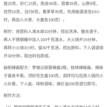
拨20克，砂仁15克，陈皮40克，茴香35克，山萘8克，
孜然10克，当归6克，香茅草35克，先用曲酒浸泡10小
时，再加入大葱、大姜各100克）。
制作：将原料入沸水焯10分钟，捞出洗净，撤去渣子，
再入不锈钢桶中加入100千克清水，大火烧开15分钟，
再转小火烧3小时，留30千克汤，捞出原料，下入调调烧
开30分钟，取出料包即成。
秘制辣酱配方：李锦记蒜蓉辣酱2瓶，桂林辣椒酱、辣妹
子酱各半瓶，顶好花生酱100克，调拌均匀后放入锅内小
火炒香，下入盐、味粉调味，淋红油200克调匀即可。
制作方法：