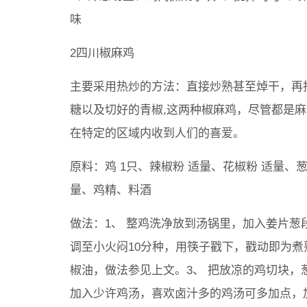
味
2四川椒麻鸡
主要采用热炒的方法：直接炒熟甚至焯干，再
糖以及切好的青椒,这两种椒麻鸡，尽管都是
在特定的区域内收到人们的喜爱。
原料：鸡 1只、辣椒粉 适量、花椒粉 适量、葱 
量、鸡精、料酒
做法：1、 整鸡洗净放到汤锅里，加入姜片葱
调至小火闷10分种，用筷子戳下，戳动即为煮
椒油，做法参见上文。3、 把放凉的鸡切块，
加入少许鸡汤，喜欢卤汁多的鸡汤可多加点，