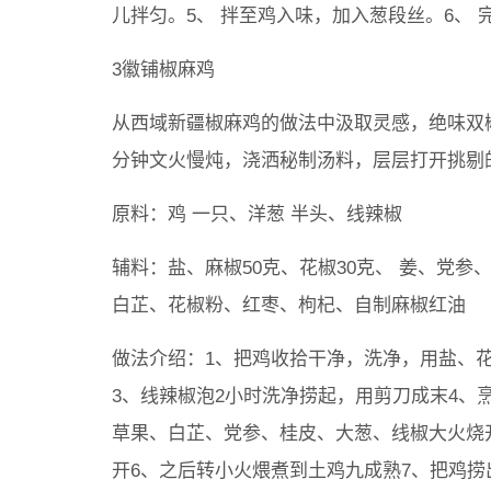
儿拌匀。5、 拌至鸡入味，加入葱段丝。6、 
3徽铺椒麻鸡
从西域新疆椒麻鸡的做法中汲取灵感，绝味双椒
分钟文火慢炖，浇洒秘制汤料，层层打开挑剔
原料：鸡 一只、洋葱 半头、线辣椒
辅料：盐、麻椒50克、花椒30克、 姜、党
白芷、花椒粉、红枣、枸杞、自制麻椒红油
做法介绍：1、把鸡收拾干净，洗净，用盐、花
3、线辣椒泡2小时洗净捞起，用剪刀成末4、
草果、白芷、党参、桂皮、大葱、线椒大火烧
开6、之后转小火煨煮到土鸡九成熟7、把鸡捞