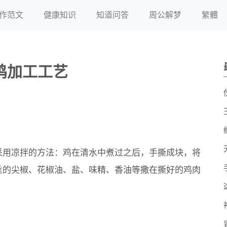
作范文
健康知识
知道问答
周公解梦
繁體
鸡加工工艺
采用凉拌的方法：鸡在清水中煮过之后，手撕成块，将
丝的尖椒、花椒油、盐、味精、香油等撒在撕好的鸡肉