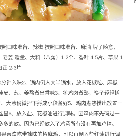
 按照口味准备、辣椒 按照口味准备、麻油 牌子随意，
老姜 适量、大料（八角）1-2个、香叶 4-5片、草果 1
芷 2-3片
0分钟入味2、锅内倒入大半锅水，放入花椒粒、麻椒
桂皮、葱、姜熬煮出香味3、将鸡肉煮熟，筷子轻轻搓
干、大葱稍微捏下掰成小段备好5、鸡肉煮熟捞出放置一
盆里6、放入盐、花椒油进行调味。因鸡肉事先码过一
多多的放。因为已经放入了鸡汤所有没有再加鸡精。
如果喜欢吃带辣味的椒麻鸡，可以再倒入些红油进行调