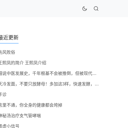
最近更新
伤风败俗
王熙凤的简介 王熙凤介绍
细说中医发展史，千年根基不会被推倒，但被现代医疗模式堵住出路
天冷发面，不要只放酵母！多加这3样，快速发酵，蓬松香软弹性十足
手诊
这里不通，你全身的健康都会垮掉
神秘汤治疗支气管哮喘
肾虚小信号