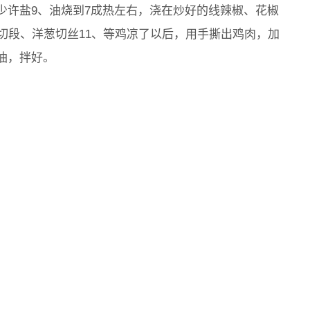
少许盐9、油烧到7成热左右，浇在炒好的线辣椒、花椒
切段、洋葱切丝11、等鸡凉了以后，用手撕出鸡肉，加
油，拌好。