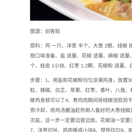
图源：创客贴
原料：鸡 一只、洋葱 半个、大葱 2根、线椒
按口味准备、盐 适量、花椒 适量、麻椒 适量、
个、桂皮 1小块、红枣 1-2颗、花椒粉 适量、白
步骤：1、用盐和花椒粉均匀涂满鸡身，放置3
粒、辣椒、白芷、草果、红枣、香叶、八角、
破鸡身就可以了4、煮鸡肉期间将线椒泡软沥
旁冷却，将鸡汤撇油趁热倒入备好的大葱线椒
次盐，这一步一定要边尝边放。花椒油一定要
7、洋葱切丝、鸡肉撕成小块8、搅拌均匀9、