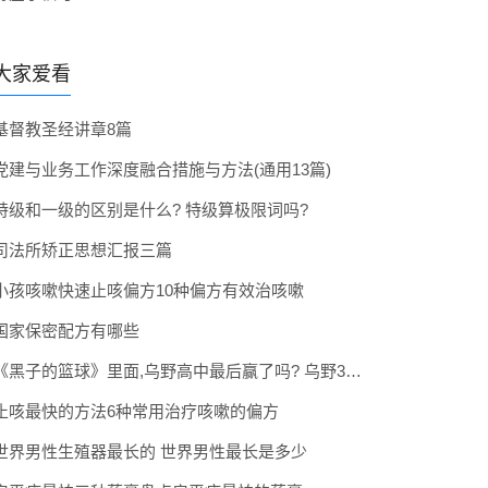
大家爱看
基督教圣经讲章8篇
党建与业务工作深度融合措施与方法(通用13篇)
特级和一级的区别是什么? 特级算极限词吗?
司法所矫正思想汇报三篇
小孩咳嗽快速止咳偏方10种偏方有效治咳嗽
国家保密配方有哪些
《黑子的篮球》里面,乌野高中最后赢了吗? 乌野3年拿到全国冠军了吗
止咳最快的方法6种常用治疗咳嗽的偏方
世界男性生殖器最长的 世界男性最长是多少