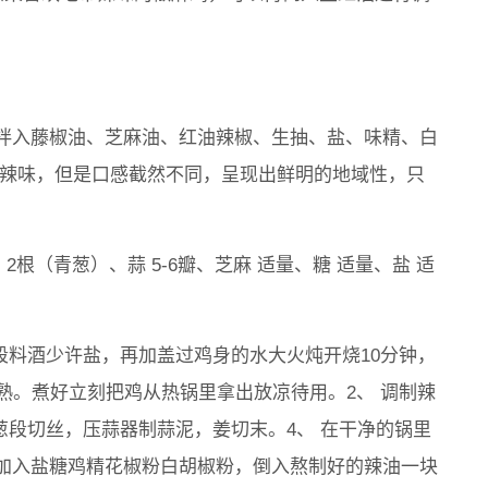
拌入藤椒油、芝麻油、红油辣椒、生抽、盐、味精、白
麻辣味，但是口感截然不同，呈现出鲜明的地域性，只
2根（青葱）、蒜 5-6瓣、芝麻 适量、糖 适量、盐 适
段料酒少许盐，再加盖过鸡身的水大火炖开烧10分钟，
熟。煮好立刻把鸡从热锅里拿出放凉待用。2、 调制辣
葱段切丝，压蒜器制蒜泥，姜切末。4、 在干净的锅里
加入盐糖鸡精花椒粉白胡椒粉，倒入熬制好的辣油一块