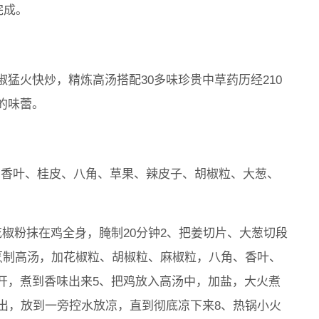
完成。
猛火快炒，精炼高汤搭配30多味珍贵中草药历经210
的味蕾。
参、香叶、桂皮、八角、草果、辣皮子、胡椒粒、大葱、
椒粉抹在鸡全身，腌制20分钟2、把姜切片、大葱切段
烹制高汤，加花椒粒、胡椒粒、麻椒粒，八角、香叶、
开，煮到香味出来5、把鸡放入高汤中，加盐，大火煮
出，放到一旁控水放凉，直到彻底凉下来8、热锅小火