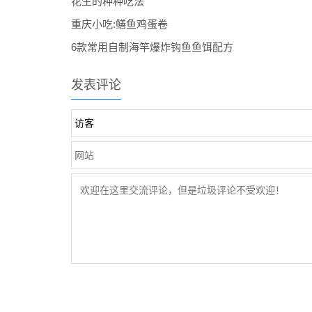
花生的种种吃法
重庆小吃:鳝鱼鸡蛋卷
6款常用自制海竿爆炸钩鱼鱼饵配方
发表评论