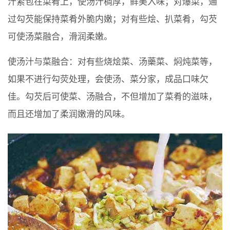
汁紧包在菜肴上，使汤汁稠厚，鲜美入味；对爆菜，通
过勾芡能保持菜肴外脆内嫩；对有些烩、扒菜肴，勾芡
可使汤菜融合，滑润柔嫩。
使汤汁与菜融合：对有些烧烩菜、汤藥菜、焖炖菜等，
如果不进行勾荧处理，会使汤、菜分家，成品口味欠
佳。勾芡后可使菜、汤融合，不但增加了菜肴的滋味，
而且还增加了柔润嫩滑的风味。