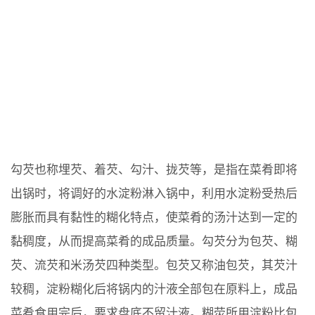
勾芡也称埋芡、着芡、勾汁、拢芡等，是指在菜肴即将
出锅时，将调好的水淀粉淋入锅中，利用水淀粉受热后
膨胀而具有黏性的糊化特点，使菜肴的汤汁达到一定的
黏稠度，从而提高菜肴的成品质量。勾芡分为包芡、糊
芡、流芡和米汤芡四种类型。包芡又称油包芡，其芡汁
较稠，淀粉糊化后将锅内的汁液全部包在原料上，成品
菜肴食用完后，要求盘底不留汁液。糊荧所用淀粉比包