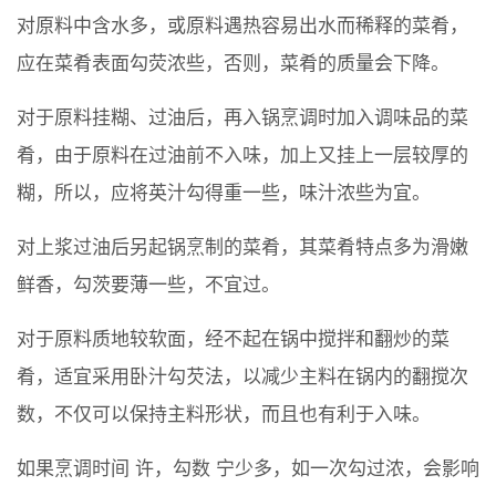
对原料中含水多，或原料遇热容易出水而稀释的菜肴，
应在菜肴表面勾荧浓些，否则，菜肴的质量会下降。
对于原料挂糊、过油后，再入锅烹调时加入调味品的菜
肴，由于原料在过油前不入味，加上又挂上一层较厚的
糊，所以，应将英汁勾得重一些，味汁浓些为宜。
对上浆过油后另起锅烹制的菜肴，其菜肴特点多为滑嫩
鲜香，勾茨要薄一些，不宜过。
对于原料质地较软面，经不起在锅中搅拌和翻炒的菜
肴，适宜采用卧汁勾芡法，以减少主料在锅内的翻搅次
数，不仅可以保持主料形状，而且也有利于入味。
如果烹调时间 许，勾数 宁少多，如一次勾过浓，会影响