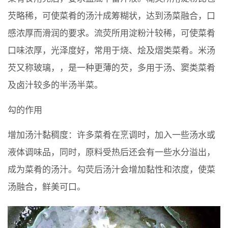
芡略稀，可使菜肴的汤汁成筹糊状，达到汤菜融合，口
感浓厚而滑润的要求。流荧所用淀粉汁较稀，可使菜肴
口味浓厚，光泽度好，常用于烧、烩及熠类菜肴。米汤
芡又称玻璃，，是一种更薄的芡，多用于汤、窦类菜肴
及卤汁较多的半汤半菜。
勾的作用
增加汤汁黏稠度：许多菜肴在烹调时，加入一些汤水或
液体调味品，同时，原料受热后还会有一些水分溢出，
成为菜肴的汤汁。勾荧后汤汁会增加黏性和浓度，使菜
汤融合，鲜美可口。