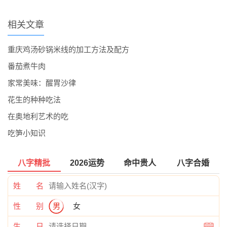
相关文章
重庆鸡汤砂锅米线的加工方法及配方
番茄煮牛肉
家常美味：醒胃沙律
花生的种种吃法
在奥地利艺术的吃
吃笋小知识
八字精批
2026运势
命中贵人
八字合婚
姓 名
性 别
男
女
生 日