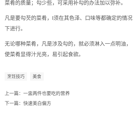
菜肴的质量；勾少些，可采用补勾的办法加以弥补。
凡是要勾芡的菜肴，l须在其色泽、口味等都确定的情况
下进行。
无论哪种菜肴，凡是涉及勾的，就必须淋入一点明油，
使菜肴显得汁光亮，易引起食欲。
烹饪技巧
美食
上一篇：
一盅两件也要吃的营养
下一篇：
快速美白偏方