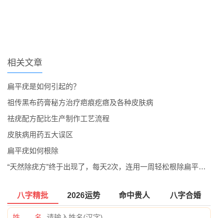
相关文章
扁平疣是如何引起的？
祖传黑布药膏秘方治疗疤痕疙瘩及各种皮肤病
祛疣配方配比生产制作工艺流程
皮肤病用药五大误区
扁平疣如何根除
“天然除疣方”终于出现了，每天2次，连用一周轻松根除扁平疣！
八字精批
2026运势
命中贵人
八字合婚
姓 名