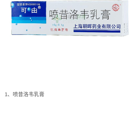
1、喷昔洛韦乳膏