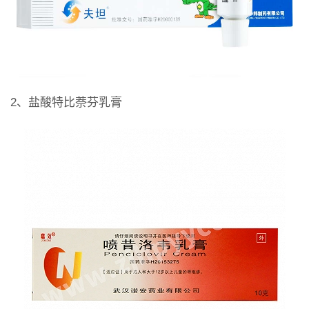
2、盐酸特比萘芬乳膏