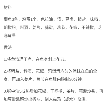
材料
鲫鱼3条，鸡蛋1个，色拉油，汤，豆瓣，精盐，味精，
胡椒粉，料酒，姜片，蒜瓣，葱节，花椒，干辣椒，芝
麻适量
做法
1.将鱼清理干净，在鱼身划上花刀。
2.将精盐、料酒、花椒、鸡蛋清均匀的涂抹在鱼的全
身，再加入姜片、葱节在鱼肚内腌制30分钟。
3.锅中油5成热后加花椒、干辣椒、姜片、蒜瓣炒香，再
加豆瓣酱翻炒出香味，倒入高汤（或水）烧沸。