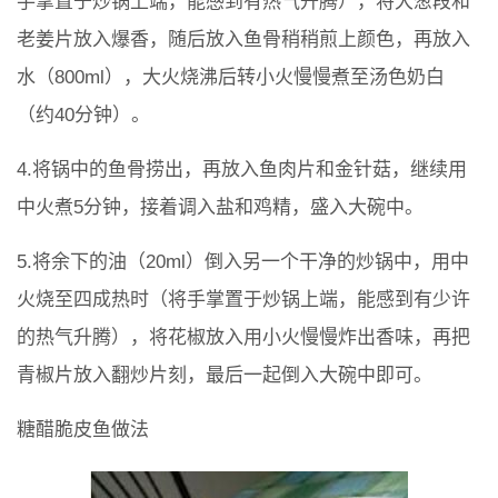
手掌置于炒锅上端，能感到有热气升腾），将大葱段和
老姜片放入爆香，随后放入鱼骨稍稍煎上颜色，再放入
水（800ml），大火烧沸后转小火慢慢煮至汤色奶白
（约40分钟）。
4.将锅中的鱼骨捞出，再放入鱼肉片和金针菇，继续用
中火煮5分钟，接着调入盐和鸡精，盛入大碗中。
5.将余下的油（20ml）倒入另一个干净的炒锅中，用中
火烧至四成热时（将手掌置于炒锅上端，能感到有少许
的热气升腾），将花椒放入用小火慢慢炸出香味，再把
青椒片放入翻炒片刻，最后一起倒入大碗中即可。
糖醋脆皮鱼做法