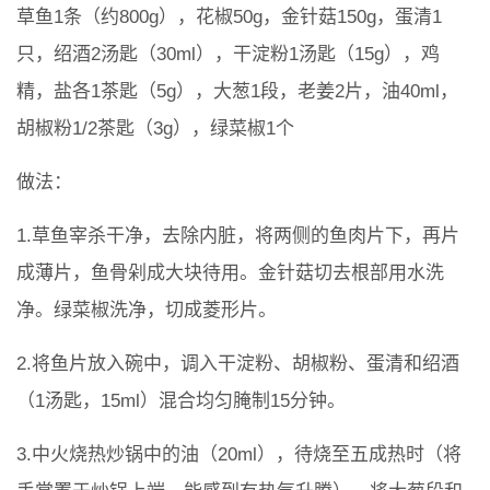
草鱼1条（约800g），花椒50g，金针菇150g，蛋清1
只，绍酒2汤匙（30ml），干淀粉1汤匙（15g），鸡
精，盐各1茶匙（5g），大葱1段，老姜2片，油40ml，
胡椒粉1/2茶匙（3g），绿菜椒1个
做法：
1.草鱼宰杀干净，去除内脏，将两侧的鱼肉片下，再片
成薄片，鱼骨剁成大块待用。金针菇切去根部用水洗
净。绿菜椒洗净，切成菱形片。
2.将鱼片放入碗中，调入干淀粉、胡椒粉、蛋清和绍酒
（1汤匙，15ml）混合均匀腌制15分钟。
3.中火烧热炒锅中的油（20ml），待烧至五成热时（将