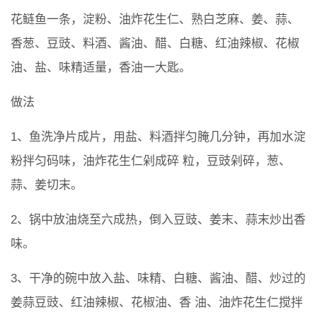
花鲢鱼一条，淀粉、油炸花生仁、熟白芝麻、姜、蒜、
香葱、豆豉、料酒、酱油、醋、白糖、红油辣椒、花椒
油、盐、味精适量，香油一大匙。
做法
1、鱼洗净片成片，用盐、料酒拌匀腌几分钟，再加水淀
粉拌匀码味，油炸花生仁剁成碎 粒，豆豉剁碎，葱、
蒜、姜切末。
2、锅中放油烧至六成热，倒入豆豉、姜末、蒜末炒出香
味。
3、干净的碗中放入盐、味精、白糖、酱油、醋、炒过的
姜蒜豆豉、红油辣椒、花椒油、香 油、油炸花生仁搅拌