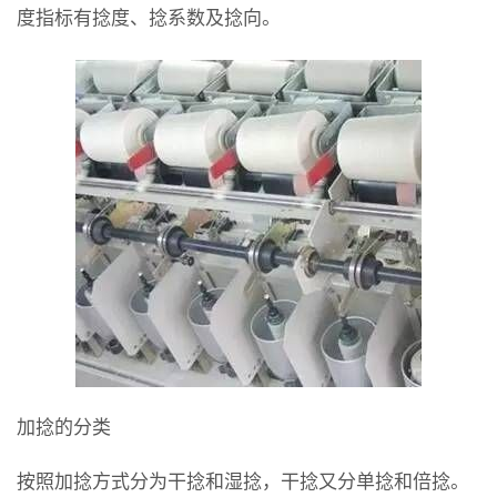
度指标有捻度、捻系数及捻向。
加捻的分类
按照加捻方式分为干捻和湿捻，干捻又分单捻和倍捻。