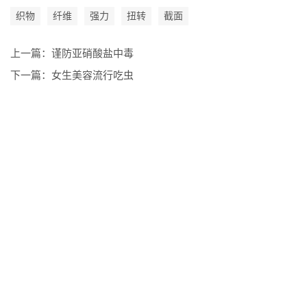
织物
纤维
强力
扭转
截面
上一篇：
谨防亚硝酸盐中毒
下一篇：
女生美容流行吃虫