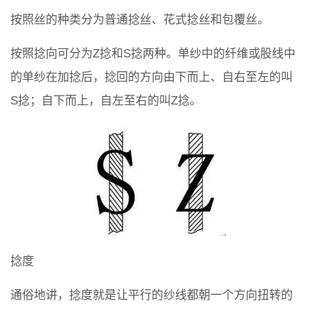
按照丝的种类分为普通捻丝、花式捻丝和包覆丝。
按照捻向可分为Z捻和S捻两种。单纱中的纤维或股线中
的单纱在加捻后，捻回的方向由下而上、自右至左的叫
S捻；自下而上，自左至右的叫Z捻。
捻度
通俗地讲，捻度就是让平行的纱线都朝一个方向扭转的