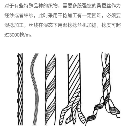
对于有些特殊品种的织物，需要多股强捻的桑蚕丝作为
经纱或者纬纱，此时采用干捻加工有一定困难，必须要
湿捻加工，丝线在湿态下用湿捻捻丝机加捻，捻度可超
过3000捻/m。