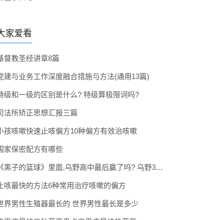
大家爱看
基督教圣经讲章8篇
党建与业务工作深度融合措施与方法(通用13篇)
特级和一级的区别是什么? 特级算极限词吗?
司法所矫正思想汇报三篇
小孩咳嗽快速止咳偏方10种偏方有效治咳嗽
国家保密配方有哪些
《黑子的篮球》里面,乌野高中最后赢了吗? 乌野3年拿到全国冠军了吗
止咳最快的方法6种常用治疗咳嗽的偏方
世界男性生殖器最长的 世界男性最长是多少