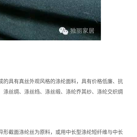
成的具有真丝外观风格的涤纶面料，具有价格低廉、抗
：涤丝绸、涤丝绉、涤丝缎、涤纶乔其纱、涤纶交织绸
异形截面涤纶丝为原料，或用中长型涤纶短纤维与中长