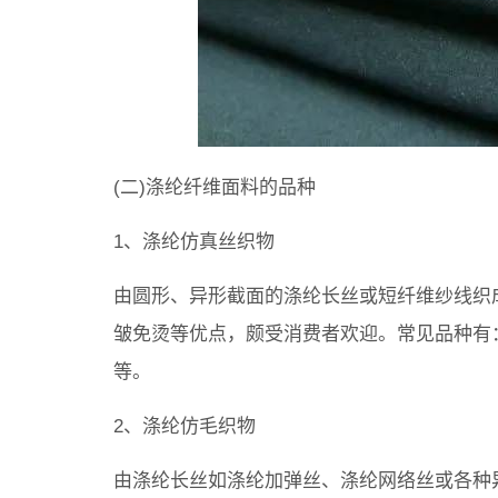
(二)涤纶纤维面料的品种
1、涤纶仿真丝织物
由圆形、异形截面的涤纶长丝或短纤维纱线织
皱免烫等优点，颇受消费者欢迎。常见品种有
等。
2、涤纶仿毛织物
由涤纶长丝如涤纶加弹丝、涤纶网络丝或各种