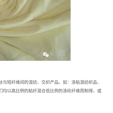
丝与短纤维间的混纺、交织产品。如：涤粘混纺织品、
们均以高比例的粘纤混合低比例的涤纶纤维而制得，或