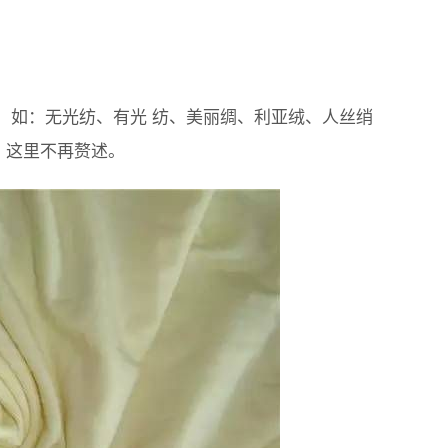
。如：无光纺、有光 纺、美丽绸、利亚绒、人丝绡
，这里不再赘述。