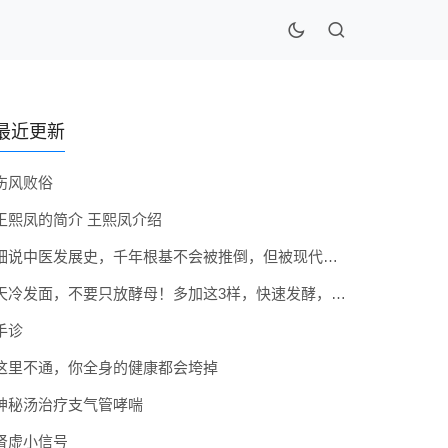
最近更新
伤风败俗
王熙凤的简介 王熙凤介绍
细说中医发展史，千年根基不会被推倒，但被现代医疗模式堵住出路
天冷发面，不要只放酵母！多加这3样，快速发酵，蓬松香软弹性十足
手诊
这里不通，你全身的健康都会垮掉
神秘汤治疗支气管哮喘
肾虚小信号