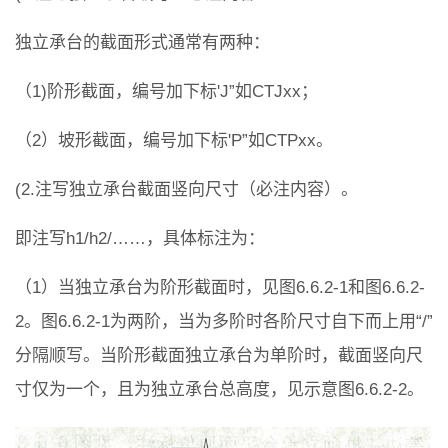
独立承台的截面形式通常有两种：
（1)阶形截面，编号加下标'J”如CTJxx；
（2）坡形截面，编号加下标'P”如CTPxx。
(2.注写独立承台截面竖向尺寸（必注内容）。
即注写h1/h2/……，具体标注为：
（1）当独立承台为阶形截面时，见图6.6.2-1和图6.6.2-
2。图6.6.2-1为两阶，当为多阶时各阶尺寸自下而上用“/”
分隔顺写。当阶形截面独立承台为单阶时，截面竖向尺
寸仅为一个，且为独立承台总高度，见示意图6.6.2-2。