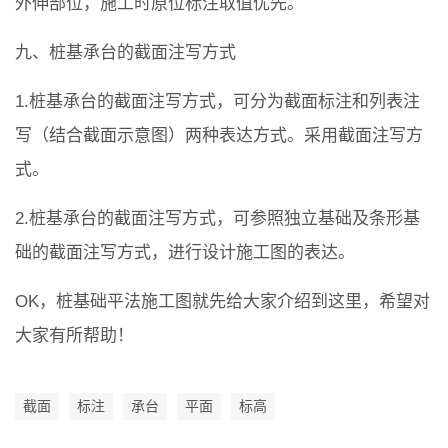
外伸部位，施工时原位标注取值优先。
九、桩基承台的截面注写方式
1.桩基承台的截面注写方式，可分为截面标注和列表注
写（结合截面示意图）两种表达方式。采用截面注写方
式。
2.桩基承台的截面注写方式，可参照独立基础及条形基
础的截面注写方式，进行设计施工图的表达。
OK，桩基础平法施工图就先给大家介绍到这里，希望对
大家有所帮助！
截面
标注
承台
平面
标高