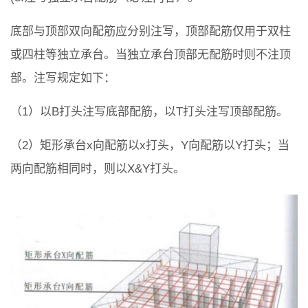
底部与顶部双向配筋应分别注写，顶部配筋仅用于双柱
或四柱等独立承台。当独立承台顶部无配筋时则不注顶
部。注写规定如下：
（1）以B打头注写底部配筋，以T打头注写顶部配筋。
（2）矩形承台x向配筋以x打头，Y向配筋以Y打头；当
两向配筋相同时，则以X&Y打头。