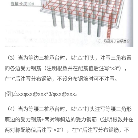
（3）当为等边三桩承台时，以“△”打头，注写三角布置
的各边受力钢筋（注明根数并在配筋值后注写“×3”），
在“/”后注写分布钢筋，不设分布钢筋时可不注写。
[例]△xxφxx@xxx*3/φxx@xxx。
（4）当为等腰三桩承台时，以“△”打头注写等腰三角形
底边的受力钢筋+两对称斜边的受力钢筋（注明根数并在
两对称配筋值后注写“×2”），在“/”后注写分布钢筋，不