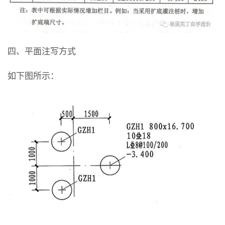
四、平面注写方式
如下图所示：