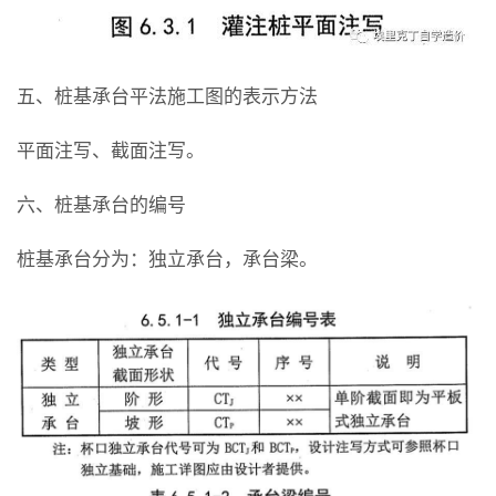
五、桩基承台平法施工图的表示方法
平面注写、截面注写。
六、桩基承台的编号
桩基承台分为：独立承台，承台梁。