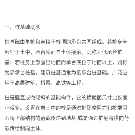
一、桩基础概念
桩基础由基桩和连接于桩顶的承台共同组成。若桩身全
部埋于土中，承台底面与土体接触，则称为低承台桩
基；若桩身上部露出地面而承台底位于地面以上，则称
为高承台桩基。建筑桩基通常为低承台桩基础。广泛应
用于高层建筑、桥梁、高铁等工程。
桩是竖直或微倾斜的基础构件，它的横截面尺寸比长度
小得多。设置在岩土中的桩是通过桩侧摩阻力和桩端阻
力将上部结构的荷载传递到地基,或是通过桩身将横向荷
载传给侧向土体。