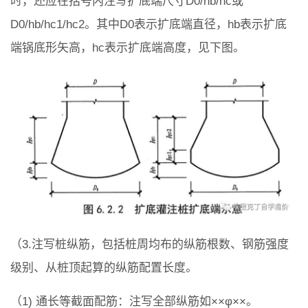
时，还应在括号内注写扩底端尺寸D0/hb/hc或
D0/hb/hc1/hc2。其中D0表示扩底端直径，hb表示扩底
端锅底形矢高，hc表示扩底端高度，见下图。
（3.注写桩纵筋，包括桩周均布的纵筋根数、钢筋强度
级别、从桩顶起算的纵筋配置长度。
（1) 通长等截面配筋：注写全部纵筋如××φ××。