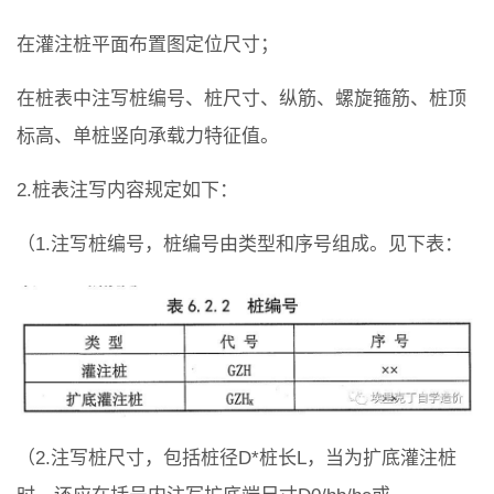
在灌注桩平面布置图定位尺寸；
在桩表中注写桩编号、桩尺寸、纵筋、螺旋箍筋、桩顶
标高、单桩竖向承载力特征值。
2.桩表注写内容规定如下：
（1.注写桩编号，桩编号由类型和序号组成。见下表：
（2.注写桩尺寸，包括桩径D*桩长L，当为扩底灌注桩