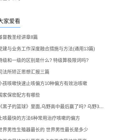
大家爱看
基督教圣经讲章8篇
党建与业务工作深度融合措施与方法(通用13篇)
特级和一级的区别是什么? 特级算极限词吗?
司法所矫正思想汇报三篇
小孩咳嗽快速止咳偏方10种偏方有效治咳嗽
国家保密配方有哪些
《黑子的篮球》里面,乌野高中最后赢了吗? 乌野3年拿到全国冠军了吗
止咳最快的方法6种常用治疗咳嗽的偏方
世界男性生殖器最长的 世界男性最长是多少