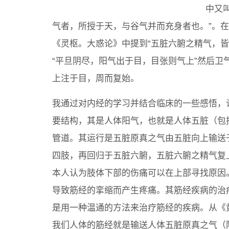
中又
气者，所授于天，与谷气并而充身者也。”。在
《灵枢。大惑论》中提到“五脏六腑之精气，
“平旦阴尽，阳气出于目，目张则气上”然后
上注于目，周而复始。
我通过对内经的学习并结合临床的一些感悟，
要结构，其是人体阳气，也就是人体五脏（包
管道。其运行是五脏原真之气由五脏向上输送
四肢，再回归于五脏六腑，五脏六腑之精气复
本人认为肢体下部的伤痛可以在上部寻找原因
导致筋经的挛缩而产生疼痛。其筋经疾病的治
是用一种温通的方法来治疗筋经的疾病。从《
我们人体的筋经就是输送人体五脏原真之气（