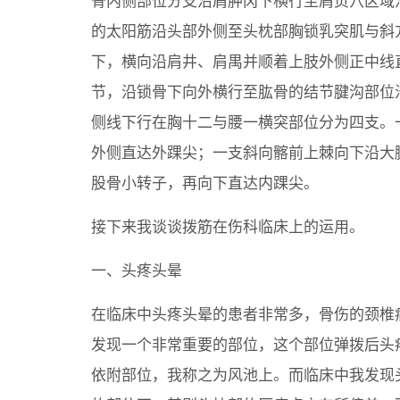
骨内侧部位分支沿肩胛冈下横行至肩贞穴区域
的太阳筋沿头部外侧至头枕部胸锁乳突肌与斜
下，横向沿肩井、肩禺并顺着上肢外侧正中线
节，沿锁骨下向外横行至肱骨的结节腱沟部位
侧线下行在胸十二与腰一横突部位分为四支。
外侧直达外踝尖；一支斜向髂前上棘向下沿大
股骨小转子，再向下直达内踝尖。
接下来我谈谈拨筋在伤科临床上的运用。
一、头疼头晕
在临床中头疼头晕的患者非常多，骨伤的颈椎
发现一个非常重要的部位，这个部位弹拨后头
依附部位，我称之为风池上。而临床中我发现