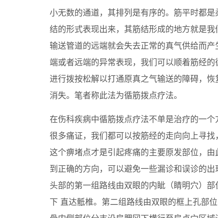
小无数的通道，其排列是有序的。筋平时都是
结的形式表现出来，其筋结形成的地方就是我
输送管道的远端就会失去正常的真气供给而产
端或者远端的异常表现，我们可以顺着筋经的
进行拨按松解以打通原真之气输送的障碍，恢
消失。笔者称此法为循筋拨点疗法。
在伤科疾病中循筋拨点疗法不单是治疗的一个
很多痛证，我们都可以按筋经的走向向上寻找
这个痹堵点才是引起疼痛的主要原发部位，由
到正确的方向，可以避免一些漏诊和误诊的出
头部的第一组路线由双眼的内眦（睛明穴）部
下 直达骶椎。第二组路线由双眼的框上孔部