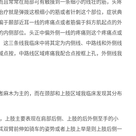
而且常常在局部可有触摸到一条细小的线壮的筋，头疼
治疗就是弹拨这根细小的筋或者针刺这个部位，症状典
偏于颞部近耳一线的疼痛点或者筋偏于斜方肌起点的外
的内侧部位。头正中偏外侧一线的疼痛则这个疼痛点或
。这三条线我临床中将其定为内侧线、中路线和外侧线
域点按，中路线区域疼痛我配合点按框上孔，外侧线我
者麻木为主的，而在颈部和上肢区域我临床发现其分布
主，上肢主要表现在肩部后侧、上肢的后外侧至手的小
其双臂前伸如骑车的姿势或者上肢上举是则上肢后侧一