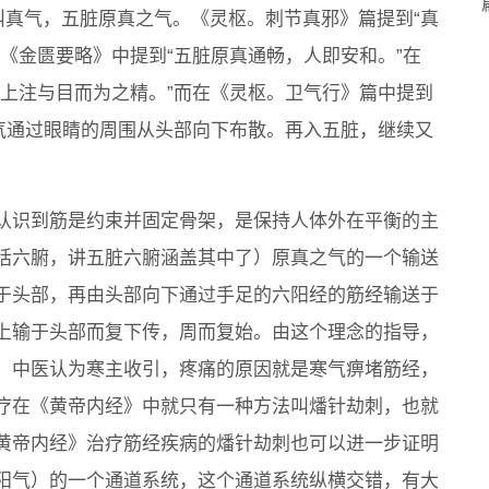
叫真气，五脏原真之气。《灵枢。刺节真邪》篇提到“真
《金匮要略》中提到“五脏原真通畅，人即安和。”在
皆上注与目而为之精。”而在《灵枢。卫气行》篇中提到
卫气通过眼睛的周围从头部向下布散。再入五脏，继续又
认识到筋是约束并固定骨架，是保持人体外在平衡的主
括六腑，讲五脏六腑涵盖其中了）原真之气的一个输送
于头部，再由头部向下通过手足的六阳经的筋经输送于
上输于头部而复下传，周而复始。由这个理念的指导，
。中医认为寒主收引，疼痛的原因就是寒气痹堵筋经，
疗在《黄帝内经》中就只有一种方法叫燔针劫刺，也就
黄帝内经》治疗筋经疾病的燔针劫刺也可以进一步证明
阳气）的一个通道系统，这个通道系统纵横交错，有大