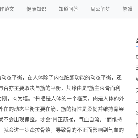
作范文
健康知识
知道问答
周公解梦
繁體
的动态平衡，在人体除了内在脏腑功能的动态平衡，还
与否亦主要取决与筋的平衡，其缘由是“筋主束骨而利
为刚，肉为墙。”骨骼是人体的一个框架，肉是人体的外
外在的动态平衡主要在筋。筋的特性是柔韧并维持骨架
就不会出现偏歪。才会“骨正筋揉，气血自流。”而维持
，就会进一步牵拉骨骼，导致骨的不正而影响到气血的