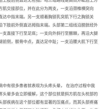
沿上肢后侧直达无名指。地三组路线是由目外眦后上方
方肌交接部位，并在此分为两支，一支沿颈椎横突向
直达中指末端。另一支顺着胸锁乳突肌下行之胸锁关
沿下肢前外侧直达拇指末端。头部第二组线沿膀胱经外
一支直接下行至足底；一支向外斜行至髂棘，再沿大腿
腿前侧，髌骨中点，直达足中趾；一支沿腰大肌下行至
病中有很多患者就表现为头疼头晕， 在治疗过程中我
疼头晕多会立即缓解，这个部位就是斜方肌在头枕部的
头部疾病在这个部位都有显著的压痛点，而其头部疼痛