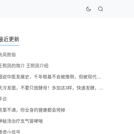
最近更新
伤风败俗
王熙凤的简介 王熙凤介绍
细说中医发展史，千年根基不会被推倒，但被现代医疗模式堵住出路
天冷发面，不要只放酵母！多加这3样，快速发酵，蓬松香软弹性十足
手诊
这里不通，你全身的健康都会垮掉
神秘汤治疗支气管哮喘
肾虚小信号