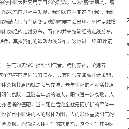
在的中医大都套用了西医的理念，认为“筋”是肌肉、筋
研究拨筋的过程中发现，我们拨的并非这些组织，我们
的筋结点只有在病变反映的时候才会出现，平时是触摸
的和筋经的走线分布，而有的并未按筋经的走线分布。
规律，其按我们的运动力线分布。这也进一步证明“筋
问。生气通天论》提到“阳气者，精则养神，柔则养
”这个筋靠的是阳气的濡养，只有阳气充沛筋才会柔韧。
生体柔韧其原因就是阳气充沛，老年生体的不灵活其原
是阳气衰败，且随着年龄的增大，阳气进一步衰败，人
动亦逐渐的僵硬，当人死亡后完全就是硬梆梆的尸体一
这也就是中医讲的人的形体为阴，人的形体需要阳气的
才会柔韧，而输送人体阳气的就是筋。这个阳气在中医