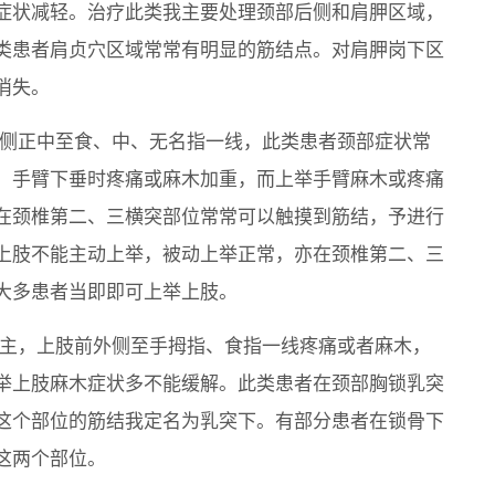
症状减轻。治疗此类我主要处理颈部后侧和肩胛区域，
类患者肩贞穴区域常常有明显的筋结点。对肩胛岗下区
消失。
外侧正中至食、中、无名指一线，此类患者颈部症状常
，手臂下垂时疼痛或麻木加重，而上举手臂麻木或疼痛
在颈椎第二、三横突部位常常可以触摸到筋结，予进行
上肢不能主动上举，被动上举正常，亦在颈椎第二、三
大多患者当即即可上举上肢。
为主，上肢前外侧至手拇指、食指一线疼痛或者麻木，
举上肢麻木症状多不能缓解。此类患者在颈部胸锁乳突
这个部位的筋结我定名为乳突下。有部分患者在锁骨下
这两个部位。