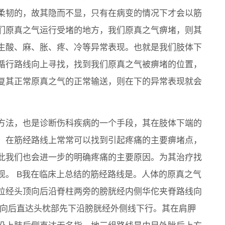
柔韧的，故其隐而不显，只有在病变的情况下才会以筋
们原真之气运行受堵的地方，我们原真之气痹堵，则其
生酸、麻、胀、疼、冷等异常表现。也就是我们肢体下
循行路线向上寻找，找到我们原真之气被痹堵的位置，
复其正常原真之气的正常输送，则在下的异常表现就会
方法，也是诊断伤科疾病的一个手段，其在肢体下端的
，在筋经路线上常常可以找到引起疼痛的主要痹堵点，
此我们也会进一步的明确疼痛的主要原因。为其治疗找
现。 B我在临床上总结的筋经路线是。人体的原真之气
位经头顶向后沿脊柱两旁的膀胱经内侧华佗夹脊路线向
位向后直达头枕部先下沿膀胱经外侧线下行。其在肩胛