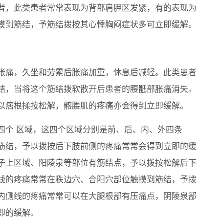
者，此类患者常常表现为背部肩胛区发紧，有的表现为
摸到筋结，予筋结拨按其心悸胸闷症状多可立即缓解。
胀痛，久坐和劳累后胀痛加重，休息后减轻。此类患者
结，当将这个筋结拨软散开后患者的腰骶部胀痛消失。
以痞根揉按松解，髂腰肌的疼痛亦会得到立即缓解。
四个 区域，这四个区域分别是前、后、内、外四条
筋结，予以拨按后下肢前侧的疼痛常常会得到立即的缓
子上区域、阳陵泉等部位有筋结点，予以拨按松解后下
线的疼痛常常在秩边穴、合阳穴部位触摸到筋结，予拨
内侧线的疼痛常常可以在大腿根部有压痛点，阴陵泉部
即的缓解。