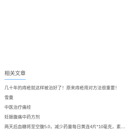
相关文章
几十年的痔疮就这样被治好了！原来痔疮用对方法很重要！
雪羹
中医治疗痛经
妊娠腹痛中药方剂
两天后血糖将至空腹5.0，减少药量每日黄连4片*10毫克，素谷维3片*10毫克，六味地黄丸.