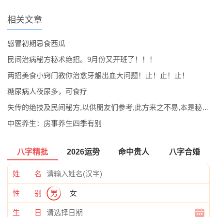
相关文章
感冒初期忌食西瓜
民间治病秘方秘术绝招。9月份又开班了！！！
两招美食小窍门教你治愈牙龈出血大问题！止！止！止！
糖尿病人夜尿多，可食疗
失传的绝技及民间秘方,以供朋友们参考,此方来之不易,本是秘而不传的！
中医养生：房事养生四季有别
八字精批
2026运势
命中贵人
八字合婚
姓 名
性 别
男
女
生 日