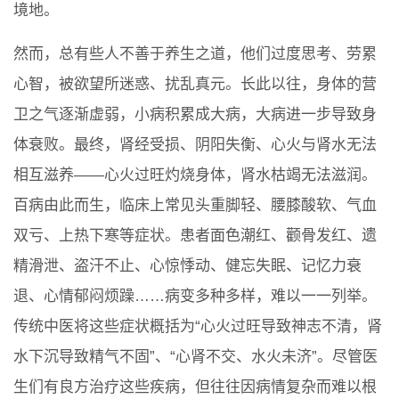
境地。
然而，总有些人不善于养生之道，他们过度思考、劳累
心智，被欲望所迷惑、扰乱真元。长此以往，身体的营
卫之气逐渐虚弱，小病积累成大病，大病进一步导致身
体衰败。最终，肾经受损、阴阳失衡、心火与肾水无法
相互滋养——心火过旺灼烧身体，肾水枯竭无法滋润。
百病由此而生，临床上常见头重脚轻、腰膝酸软、气血
双亏、上热下寒等症状。患者面色潮红、颧骨发红、遗
精滑泄、盗汗不止、心惊悸动、健忘失眠、记忆力衰
退、心情郁闷烦躁……病变多种多样，难以一一列举。
传统中医将这些症状概括为“心火过旺导致神志不清，肾
水下沉导致精气不固”、“心肾不交、水火未济”。尽管医
生们有良方治疗这些疾病，但往往因病情复杂而难以根