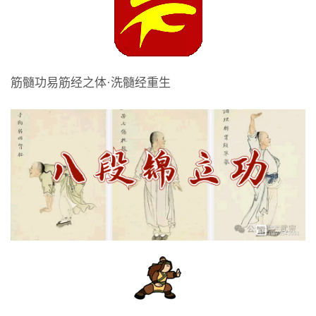
筋髓功易筋经之体·洗髓经重生