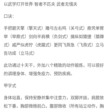
以武学打开世界·智者不匹夫 武者无懦夫
口诀：
手把碧天擎（擎天式）雕弓左右鸣（关弓式）鼎凭单臂
举（举鼎式）剑向半肩横（负剑式）擒纵如猿捷（猿蹲
式）威严似虎狞（虎踞式）更同飞燕急（飞燕式）立马
告功成（立马式）
此功通过十天干，外加八个精致的动作锻炼，可以很好
的调理身体、增强免疫力、预防疾病。
甲字式
身体站直，保持安静并集中注意力，双脚并拢，肩膀放
松下垂，胸部微微前凸，腹部微收（所有站立动作，胸