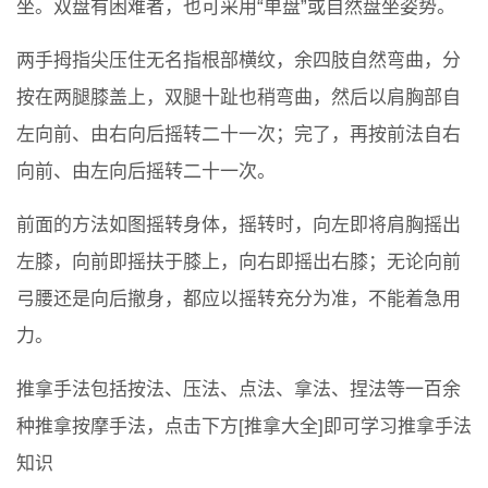
坐。双盘有困难者，也可采用“单盘”或自然盘坐姿势。
两手拇指尖压住无名指根部横纹，余四肢自然弯曲，分
按在两腿膝盖上，双腿十趾也稍弯曲，然后以肩胸部自
左向前、由右向后摇转二十一次；完了，再按前法自右
向前、由左向后摇转二十一次。
前面的方法如图摇转身体，摇转时，向左即将肩胸摇出
左膝，向前即摇扶于膝上，向右即摇出右膝；无论向前
弓腰还是向后撤身，都应以摇转充分为准，不能着急用
力。
推拿手法包括按法、压法、点法、拿法、捏法等一百余
种推拿按摩手法，点击下方[推拿大全]即可学习推拿手法
知识