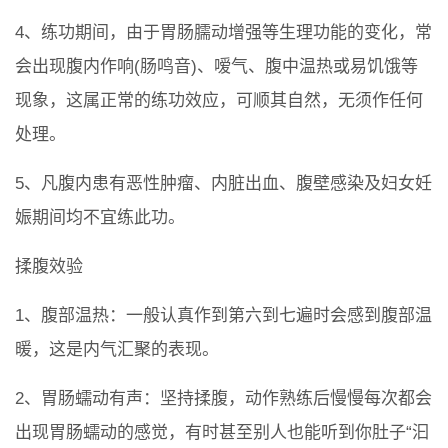
4、练功期间，由于胃肠臑动增强等生理功能的变化，常
会出现腹内作响(肠鸣音)、嗳气、腹中温热或易饥饿等
现象，这属正常的练功效应，可顺其自然，无须作任何
处理。
5、凡腹内患有恶性肿瘤、内脏出血、腹壁感染及妇女妊
娠期间均不宜练此功。
揉腹效验
1、腹部温热：一般认真作到第六到七遍时会感到腹部温
暖，这是内气汇聚的表现。
2、胃肠蠕动有声：坚持揉腹，动作熟练后慢慢每次都会
出现胃肠蠕动的感觉，有时甚至别人也能听到你肚子“汩