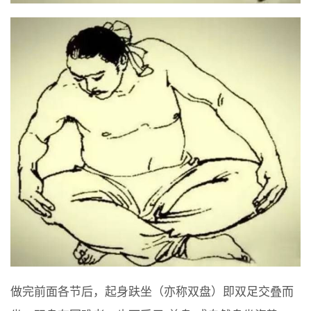
做完前面各节后，起身趺坐（亦称双盘）即双足交叠而