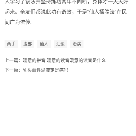
人学习了该法并坚持练功常年不间断，身体才一天天好
起来。亲友们都说此功有奇效，于是“仙人揉腹法”在民
间广为流传。
两手
腹部
仙人
汇聚
治病
上一篇：
暖意的拼音 暖意的读音暖意的读音是什么
下一篇：
乳头血性溢液定是癌吗