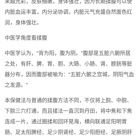
来越光彩，皮肤细嫩，身体强壮，因为长期揉腹可以使
内脏血运丰富，内分泌协调，内脏元气充盛自然面色红
润，身体强壮。
中医学角度看揉腹
中医学认为，“背为阳，腹为阴。”腹部是五脏六腑所居
之处，有肝、脾、胃、胆、大肠、小肠、肾、膀胱等脏
器分布，因而腹部被喻为：“五脏六腑之宫城，阴阳气血
之发源。”
本保健法与普通的揉腹方法不同，不仅将上脘、中脘、
下脘三穴打通，而且揉法一直沉到丹田，将中焦和下焦
连成一片，通过圈揉和回环晃海，横向联通足阳明胃
肠、足太阳脾经、足少阴肾经、足少阳胆经、足厥阴肝