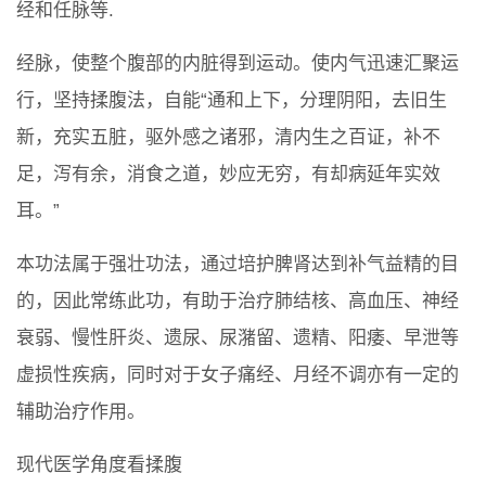
经和任脉等.
经脉，使整个腹部的内脏得到运动。使内气迅速汇聚运
行，坚持揉腹法，自能“通和上下，分理阴阳，去旧生
新，充实五脏，驱外感之诸邪，清内生之百证，补不
足，泻有余，消食之道，妙应无穷，有却病延年实效
耳。”
本功法属于强壮功法，通过培护脾肾达到补气益精的目
的，因此常练此功，有助于治疗肺结核、高血压、神经
衰弱、慢性肝炎、遗尿、尿潴留、遗精、阳痿、早泄等
虚损性疾病，同时对于女子痛经、月经不调亦有一定的
辅助治疗作用。
现代医学角度看揉腹