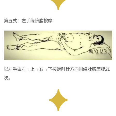
第五式：左手绕脐腹按摩
以左手由左→上→右→下按逆时针方向围绕肚脐摩腹21
次。