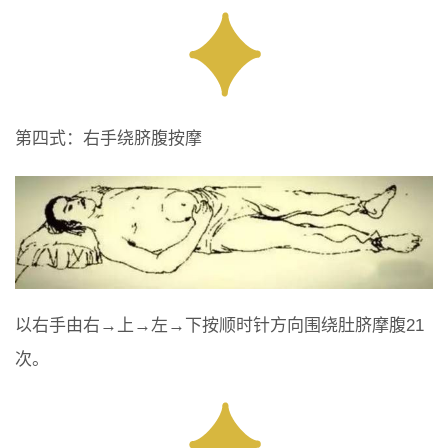
第四式：右手绕脐腹按摩
以右手由右→上→左→下按顺时针方向围绕肚脐摩腹21
次。