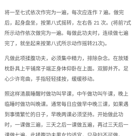
将一至七式依次作完为一遍，每次应连作 7 遍。做完
后，起身盘坐，按第八式摇转，左右各 21 次。(将前7式
所示动作依次做完为一遍。每做此功夫时，连续做七遍
完了，就坐起来按第八式所示动作摇转21次)。
凡做此项揉腹功夫，必须集中精力，排除杂念。在放矮
枕卧具上平铺席子端正身体仰卧在上面。双脚并齐。足
心少许弯曲，手指轻轻揉按，缓缓移动。
照这样清晨睡醒时做功叫早课，中午做功叫午课，晚上
临睡时做功叫晚课。通常每日应做早中晚三课，如果遇
到事情繁忙的日子，早晚两课必须坚持。开始做此功
时，一课做三遍，三天之后一课做五遍，再过三天后一
课做七遍。此揉腹功夫男女均适宜，只孕妇不可做。