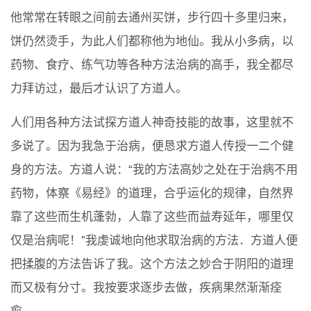
他常常在转眼之间前去通州买饼，步行四十多里归来，
饼仍然烫手，为此人们都称他为地仙。我从小多病，以
药物、食疗、练气功等各种方法治病的高手，我全都尽
力拜访过，最后才认识了方道人。
人们用各种方法试探方道人神奇技能的故事，这里就不
多说了。因为我急于治病，便恳求方道人传授一二个健
身的方法。方道人说：“我的方法高妙之处在于治病不用
药物，体察《易经》的道理，合乎运化的规律，自然界
靠了这些而生机蓬勃，人靠了这些而益寿延年，哪里仅
仅是治病呢！”我虔诚地向他求取治病的方法．方道人便
把揉腹的方法告诉了我。这个方法之妙合于阴阳的道理
而又极有分寸。我按要求逐步去做，疾病果然渐渐痊