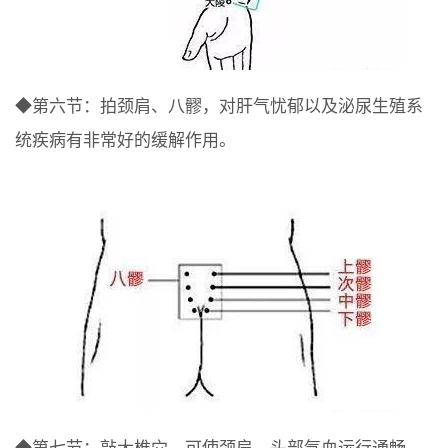
◆第六节：拍颈肩、八髎，对肝气忧郁以及泌尿生殖系
统疾病有非常好的缓解作用。