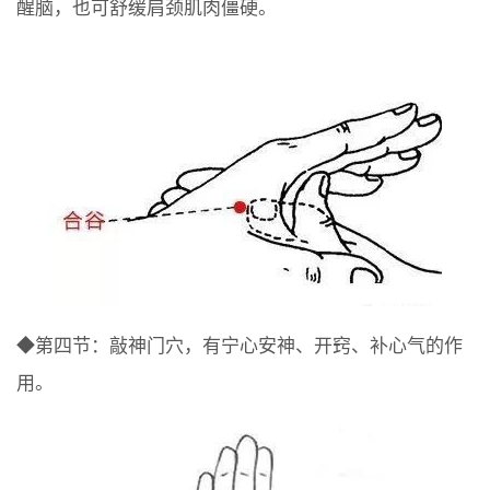
醒脑，也可舒缓肩颈肌肉僵硬。
◆第四节：敲神门穴，有宁心安神、开窍、补心气的作
用。