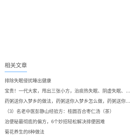
相关文章
排除失眠侵扰睡出健康
宝贵！一代大家，甩出三张小方，治痰热失眠、阴虚失眠、心火失眠
药粥送你入梦乡的做法，药粥送你入梦乡怎么做，药粥送你入梦乡怎么煮
（3）名老中医彭静山经验方：桂圆百合枣仁汤（茶）
治便秘最彻底的偏方，6个妙招轻松解决排便困难
菊花养生的8种做法