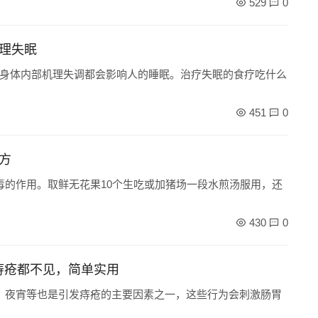
529
0
调理失眠
身体内部机理失调都会影响人的睡眠。治疗失眠的食疗吃什么
451
0
方
毒的作用。取鲜无花果10个生吃或加猪场一段水煎汤服用，还
430
0
痔疮都不见，简单实用
、夜宵等也是引发痔疮的主要因素之一，这些行为会刺激肠胃