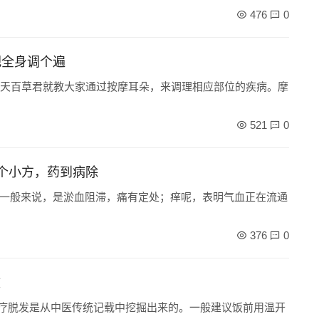
476
0
把全身调个遍
今天百草君就教大家通过按摩耳朵，来调理相应部位的疾病。摩
521
0
1个小方，药到病除
一般来说，是淤血阻滞，痛有定处；痒呢，表明气血正在流通
376
0
效
治疗脱发是从中医传统记载中挖掘出来的。一般建议饭前用温开