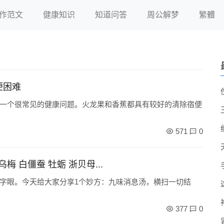
作范文
健康知识
知道问答
周公解梦
繁體
便困难
一个很常见的健康问题。火龙果和香蕉都具有较好的清除宿便
571
0
 白僵蚕 牡蛎 浙贝母...
字眼。今天给大家分享1个妙方：九味消息汤，横扫一切结
377
0