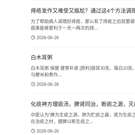
痔疮发作又难受又尴尬？通过这4个方法调
为了帮助病人调理好痔疮，那么有了痔疮之后就要避
蔬果能够更利于一天一两次的排...
2026-06-26
白木耳粥
白木耳粥 保健 健胃补肾 [原料]银耳30克、薤白1
与粳米和煮作...
2026-06-26
化痰神方理痰汤，脾肾同治，断痰之源，灭
中医认为“脾为生痰之源，肺为贮痰之器，肾为生痰
在治痰之时，健脾以断生痰之...
2026-06-26