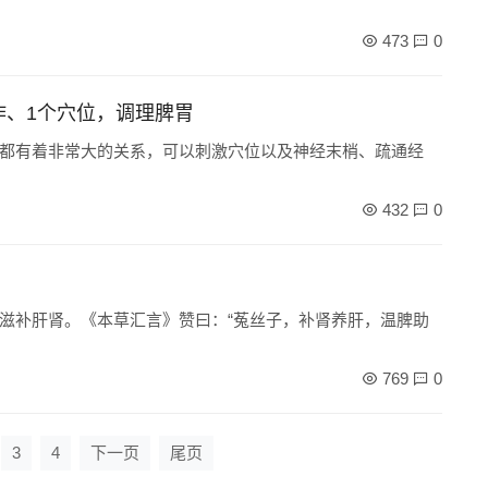
473
0
作、1个穴位，调理脾胃
都有着非常大的关系，可以刺激穴位以及神经末梢、疏通经
432
0
滋补肝肾。《本草汇言》赞曰：“菟丝子，补肾养肝，温脾助
769
0
3
4
下一页
尾页