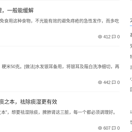
理，一般能缓解
免食用这种食物，不光能有效的避免痔疮的急性发作，而多吃
412
0
0克、粳米50克。[做法]水发银耳备用，将银耳及薤白洗净细切，再
442
0
痰之本，祛除痰湿更有效
之本”，想要祛湿除痰，脾肺肾这三脏，每一个都必须调理好。
607
0