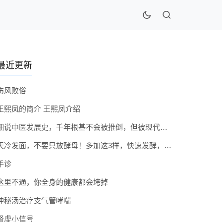
最近更新
伤风败俗
王熙凤的简介 王熙凤介绍
细说中医发展史，千年根基不会被推倒，但被现代医疗模式堵住出路
天冷发面，不要只放酵母！多加这3样，快速发酵，蓬松香软弹性十足
手诊
这里不通，你全身的健康都会垮掉
神秘汤治疗支气管哮喘
肾虚小信号