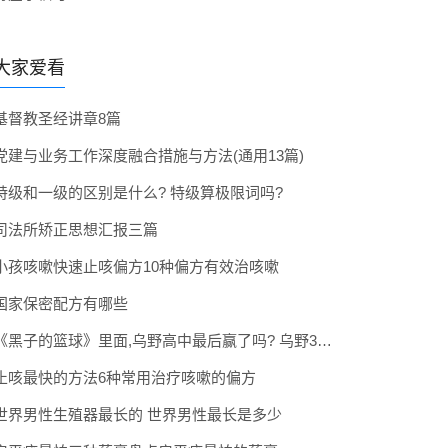
大家爱看
基督教圣经讲章8篇
党建与业务工作深度融合措施与方法(通用13篇)
特级和一级的区别是什么? 特级算极限词吗?
司法所矫正思想汇报三篇
小孩咳嗽快速止咳偏方10种偏方有效治咳嗽
国家保密配方有哪些
《黑子的篮球》里面,乌野高中最后赢了吗? 乌野3年拿到全国冠军了吗
止咳最快的方法6种常用治疗咳嗽的偏方
世界男性生殖器最长的 世界男性最长是多少