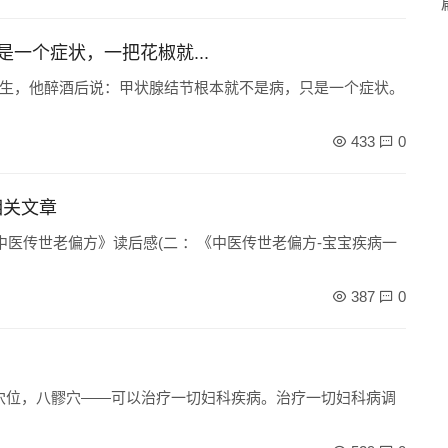
一个症状，一把花椒就...
生，他醉酒后说：甲状腺结节根本就不是病，只是一个症状。
433
0
相关文章
中医传世老偏方》读后感(二 ：《中医传世老偏方-宝宝疾病一
387
0
个穴位，八髎穴——可以治疗一切妇科疾病。治疗一切妇科病调