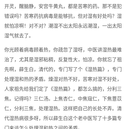
开灵，醒脑静，安宫牛黄丸，都是苦寒的药。那不是犯
错误吗？苦寒药抗病毒是能够抗，但对湿有好处吗？湿
就怕凉啊！对不对？潮湿不出太阳永远潮湿，一出太阳
湿气就去了。
你光顾着病毒顾着热，你疏忽了湿呀，中医讲湿热最难
治了，尤其是湿邪粘稠，反复性大，怕凉。你就忘了祖
先啊，薛生白，清代的，专门写了个《湿热篇》，专门
处理湿和热的矛盾。燥湿对热不好，苦寒对湿不好处，
人家祖先给我们定了《湿热篇》，都怎么搞的，分利三
焦。记得吗？三仁汤。上焦杏仁，中焦寇仁，下焦薏苡
仁，分利三焦，处理湿热。这样把自己的长处不弄。清
代湿热病很多呀，所以薛生白这个老中医写了十多篇专
门来谈怎么处理湿和热之间的矛盾。