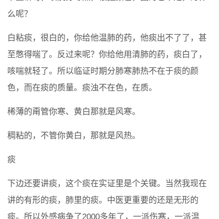
么呢？
白粘痰，很白的，你给他温肺的药，他痰出不了了，甚
至憋得喘了。反过来呢？你给他用清肺的药，痰白了，
咳喘就轻了。所以临证时期分肺寒肺热不在于痰的颜
色，而在痰的质量。痰浊不在色，在质。
稀薄的甭管你寒、黄白那就是风寒。
稠粘的，不管你黄白，那就是风热。
痰
下边还要讲痰，这个痰在实证里是个关键。当然我现在
讲的有形的痰，肺里的痰。中医更重要的还是无形的
痰。所以外感病争了2000多年了，一派伤寒，一派温