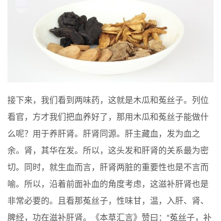
接下来，我们看到两味药，这就是木瓜和菟丝子。列位
看官，方才我们把血养好了，那用木瓜和菟丝子能做什
么呢？用于养肝肾。肝肾同源。肝主藏血，发为血之
余。肾，其华在发。所以，这头发和肝肾的关系最为密
切。同时，就生血而言，肝肾两脏的重要性也是不言而
喻。所以，沿着前面补血的角度考虑，这滋补肝肾也是
非常必要的。且看那菟丝子，性味甘，温，入肝、肾、
脾经，功在滋补肝肾。《本草汇言》赞曰：“菟丝子，补