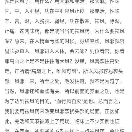
就是祛风了。用什么？用天麻和羌活。那天麻，性味
甘，平，入肝经，功在平肝息风止痉。那羌活，性味
辛、苦，温，入膀胱、肾经，功在散寒，祛风，除湿，
止痛。这两味药，都是响当当的祛风药。为什么要祛风
呢？原来，在人精血亏虚的时候，脉络空虚，风邪就容
易长驱直入。风邪进入人体，会去哪？列位看官，你看
那高山之上是不是往往有大风？没错，风喜欢往高处
走，正所谓“高巅之上，唯风可到”，所以风邪容易袭头
部。风邪一来，所至之处，毛发枯落，就不足为奇了。
当然，风邪还和血虚有关。所以前面的养血之功，也是
为了达到祛风的目的，“血行风自灭”是也。总而言之，
我们要用祛风药来改变风邪袭扰头部的局面。正因如
此，羌活和天麻被派上了用场。临床上不少实例也证
明，在养血、补肝肾的方剂中加上一点祛风药，会让脱