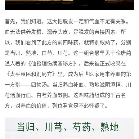
首先，我们知道，这大把脱发一定和气血不足有关系。
血无法供养发根、濡养头皮，是脱发的直接因素。所
以，我们看到了此方的前四味药，就特别眼熟了，分别
是当归、熟地、白芍、川芎。这一组合最早见于晚唐蔺
道人著的《仙授理伤续断秘方》，后来被正式收录在
《太平惠民和剂局方》里，成为后世医家用来养血的第
一方剂——四物汤。当归养血补血、熟地滋阴添精、川
芎活血行血、白芍养血敛阴。这四味药组成的千古名
方，对养血的价值，列位看官是不必怀疑了。