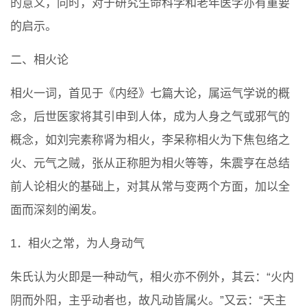
的意义，同时，对于研究生命科学和老年医学亦有重要
的启示。
二、相火论
相火一词，首见于《内经》七篇大论，属运气学说的概
念，后世医家将其引申到人体，成为人身之气或邪气的
概念，如刘完素称肾为相火，李呆称相火为下焦包络之
火、元气之贼，张从正称胆为相火等等，朱震亨在总结
前人论相火的基础上，对其从常与变两个方面，加以全
面而深刻的阐发。
1．相火之常，为人身动气
朱氏认为火即是一种动气，相火亦不例外，其云：“火内
阴而外阳，主乎动者也，故凡动皆属火。”又云：“天主