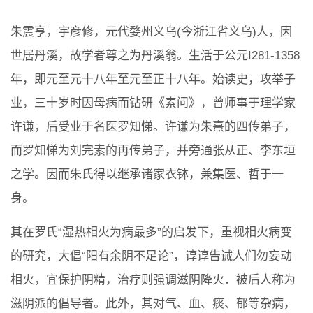
朱震亨，宇彦修，元代婺州义乌(今浙江省义乌)人，因
世居丹溪，故学者尊之为丹溪翁。生活于公元I281-1358
年，即元至元十八年至元至正十八年。始读史，攻举子
业，三十岁时因母病而钻研《素问》，曾师事于理学家
许谦，后受业于名医罗知悌。许谦为朱熹的四传弟子，
而罗知悌为刘完素的再传弟子，并旁通张从正、李东垣
之学。因而朱氏得以继承诸家衣钵，兼集医、哲于一
身。
其在罗氏“湿热相火为病最多”的启发下，重视相火病变
的研究，大倡“阳有余阴不足论”，谆谆告诫人们勿妄动
相火，宜保护阴精，治疗则强调滋阴降火．被后人称为
滋阴派的倡导者。此外，其对气、血、痰、郁等杂病，