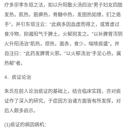
疗多宗李东垣之法，如以升阳散火汤四治“男子妇女四肢
发热，肌热，筋痹热，骨髓中热，发困热如燎，扪之烙
手”，并引东垣注云：“此病多因血虚而得之，或胃虚过
食冷物，抑遏阳气于脾土，火郁则发之。”以补脾胃泻阴
火升阳汤治“肌热，烦热，面赤，食少，喘咳痰盛”，并
自注曰：“此药发脾胃火邪。”以火郁汤治“手足心热，属
热郁”者。
4．痰证论治
朱氏在前人论治痰证的基础上，结合临床实践，亦对痰
证作了深入的研究，于症因方治诸方面皆有所发挥，对
后人颇多启示。
(1)痰证的病因病机：