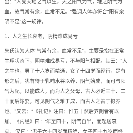
出：“人受天地之气以生，天之阳气为气，地之阴气为
血，故气常有余，血常不足。”强调人体亦符合“阳有余
阴不足”这一规律。
1．人之生长衰老，阴精难成易亏
朱氏认为人体“气常有余，血常不足”，主要是指在正常
生理状态下，阴精难成易亏，不与阳气相配。其云：“人
之生也，男子十六岁而精通，女子十四岁而经行，是有
形之后，犹有待于乳哺水谷以养，阴气始成，而可与阳
气为配，以能成人，而为人之父母，古人必近三十、二
十而后嫁娶，可见阴气之难于成，而古人之善于摄养
也。”又云：“《礼记》注曰：惟五十然后养阴者有以
加。《内经》曰：‘年至四十，阴气自半，而起居衰
矣。’又曰：‘男子六十四岁而精绝，女子四十九岁而经