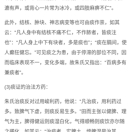
漉有声，或背心一片常为冰冷，或四肢麻痹不仁”。
此外，结核、肿块、神志病变等也可由痰作祟，如其
云：“凡人身中有结核不痛不仁，不作脓者，皆痰注
也”：“凡人身上中下有块者，多是痰也”；“痰在膈间，使
人癫狂健忘。”可见痰之为患，由于停滞的部位不同，因
而临床表现不一，变化多端，故朱氏又指出：“百病多有
兼痰者”。
(3)痰证的治法方药：
朱氏治痰反对过用峻利药，他说：“凡治痰，用利药过
多。致脾气下虚，则痰反易生多。”田而主张以健脾、理
气为主，脾得健运则痰湿白化，气得顺畅则痰饮亦尔随
之蠲化，如其云：“治痰者，实脾土，燥脾湿是治其