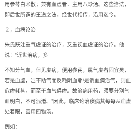
用参苓白术散；兼有血虚者．主用八珍汤。这些治法，
即后世所谓的王道之法，经世代相传，沿用迄今。
２，血病论治
朱氏既注重气虚证的治疗，又重视血虚证的治疗。他
说：“近世治病，多
不知分气血，但见虚病，便用参芪，属气虚者固宜矣，
若是血虚，岂不助气而反耗阴血耶!是谓血病治气，则血
愈虚耗甚，而至于血气俱虚。故治病用药，须要分别气
血明白，不可混淆。”因此，临床论治疾病其每每从血虚
处着眼，善用四物汤。
例如：