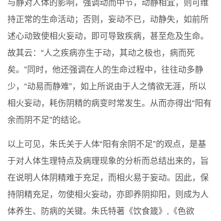
与静对人体的影响，强调动而中节，动静相宜，则可维
持正常的生命活动；否则，妄动不已，动静失，如前所
述心动致使相火妄动，即可导致疾病，甚至危及生命。
故其云：“人之疾病亦生于动，其动之极也，病而死
矣。”同时，他还强调在人的生命过程中，往往动多静
少，“动易而静难”，如上所说由于人之情欲无涯，所以
相火妄动，耗伤阴精的病变时常发生。从而亦得出“阳有
余而阴不足”的结论。
以上可见，朱氏关于人体“阳有余阴不足”的观点，是基
于对人体生理特点及病理现象的分析而总结出来的，旨
在说明人体阴精难于充足，而相火易于妄动。因此，保
持阴精充足，勿使相火妄动，亦即养阴抑阳，则成为人
体养生、防病的关键。朱氏特著《饮食箴》,《色欲