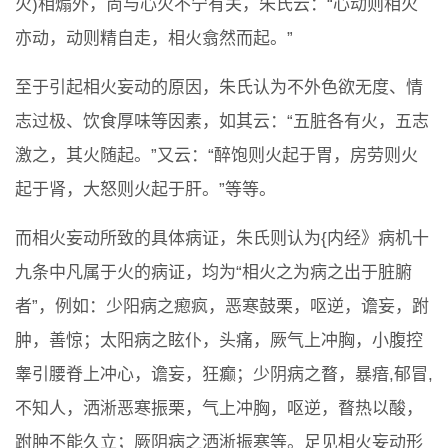
火)相煽外，尚与心火不宁有关，朱氏云：“心动则相火
亦动，动则精自走，相火翕然而起。”
至于引起相火妄动的原因，朱氏认为不外色欲无度、情
志过极、饮食厚味等因素，如其云：“五脏各有火，五志
激之，其火随起。”又云：“醉饱则火起于胃，房劳则火
起于肾，大怒则火起于肝。”等等。
而相火妄动所致的具体病证，朱氏则认为{内经》病机十
九条中凡属于火的病证，均为“相火之为病之出于脏腑
者”，例如：少阳病之瘛疯，恶寒鼓栗，呕逆，谵妄，跗
肿，善惊；太阳病之眩仆，头痛，厥气上冲胸，小腹控
睾引腰脊上冲心，谵妄，狂癫；少阴病之瞀，暴瘖,郁冒,
不知人，洒淅恶寒振栗，气上冲胸，呕逆，瞀热以酸，
跗肿不能久立；厥阴病之洒淅振寒等。足见相火妄动形