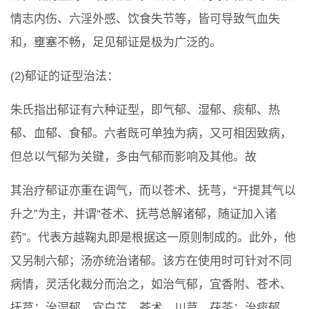
情志内伤、六淫外感、饮食失节等，皆可导致气血失
和，壅塞不畅，足见郁证是极为广泛的。
(2)郁证的证型治法：
朱氏指出郁证有六种证型，即气郁、湿郁、痰郁、热
郁、血郁、食郁。六者既可单独为病，又可相因致病，
但总以气郁为关键，多由气郁而影响及其他。故
其治疗郁证亦重在调气，而以苍术、抚芎，“开提其气以
升之”为主，并谓“苍术、抚芎总解诸郁，随证加入诸
药”。代表方越鞠丸即是根据这一原则制成的。此外，他
又另制六郁；汤亦统治诸郁。该方在使用时可针对不同
病情，灵活化裁分而治之，如治气郁，宜香附、苍术、
抚芎；治湿郁，宜白芷、苍术、川芎、茯苓；治痰郁，