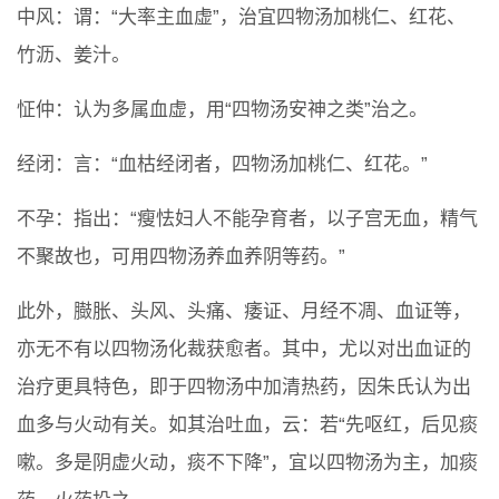
中风：谓：“大率主血虚”，治宜四物汤加桃仁、红花、
竹沥、姜汁。
怔仲：认为多属血虚，用“四物汤安神之类”治之。
经闭：言：“血枯经闭者，四物汤加桃仁、红花。”
不孕：指出：“瘦怯妇人不能孕育者，以子宫无血，精气
不聚故也，可用四物汤养血养阴等药。”
此外，臌胀、头风、头痛、痿证、月经不凋、血证等，
亦无不有以四物汤化裁获愈者。其中，尤以对出血证的
治疗更具特色，即于四物汤中加清热药，因朱氏认为出
血多与火动有关。如其治吐血，云：若“先呕红，后见痰
嗽。多是阴虚火动，痰不下降”，宜以四物汤为主，加痰