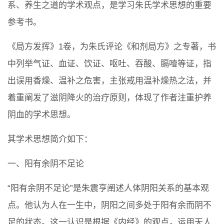
系、养生之道的学术观点，是学习朱氏学术思想的重要
参考书。
《局方发挥》1卷，为朱氏评论《和剂局方》之专著，书
中列举气证、血证、饮证、呕吐、吞酸、膈噎等证，指
出误用香燥、温补之危害，主张戒用温补燥热之法，并
着重阐发了滋阴降火的治疗原则，体现了作者注重护养
阴血的学术思想。
其学术思想简介如下：
一、阳有余阴不足论
“阳有余阴不足论”是朱震亨阐述人体阴阳关系的基本观
点。他认为人在一生中，阴阳之间多处于阳有余而阴不
足的状态。这一认识是根据《内经》的观点，运用天人