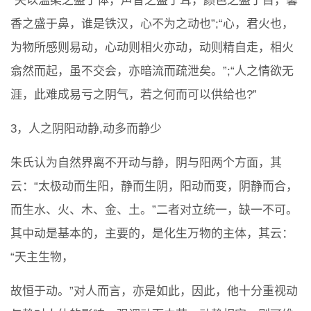
“夫以温柔之盛于体，声音之盛于耳，颜色之盛于目，馨
香之盛于鼻，谁是铁汉，心不为之动也”;“心，君火也，
为物所感则易动，心动则相火亦动，动则精自走，相火
翕然而起，虽不交会，亦暗流而疏泄矣。”;“人之情欲无
涯，此难成易亏之阴气，若之何而可以供给也?”
3，人之阴阳动静,动多而静少
朱氏认为自然界离不开动与静，阴与阳两个方面，其
云：“太极动而生阳，静而生阴，阳动而变，阴静而合，
而生水、火、木、金、土。”二者对立统一，缺一不可。
其中动是基本的，主要的，是化生万物的主体，其云：
“天主生物，
故恒于动。”对人而言，亦是如此，因此，他十分重视动