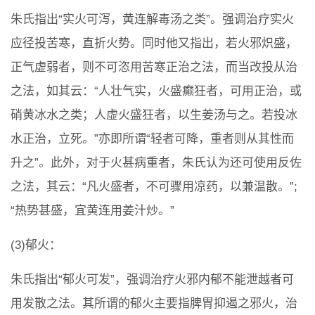
朱氏指出“实火可泻，黄连解毒汤之类”。强调治疗实火
应径投苦寒，直折火势。同时他又指出，若火邪炽盛，
正气虚弱者，则不可恣用苦寒正治之法，而当改投从治
之法，如其云：“人壮气实，火盛癫狂者，可用正治，或
硝黄冰水之类；人虚火盛狂者，以生姜汤与之。若投冰
水正治，立死。”亦即所谓“轻者可降，重者则从其性而
升之”。此外，对于火甚病重者，朱氏认为还可使用反佐
之法，其云：“凡火盛者，不可骤用凉药，以兼温散。”;
“热势甚盛，宜黄连用姜汁炒。”
(3)郁火：
朱氏指出“郁火可发”，强调治疗火邪内郁不能泄越者可
用发散之法。其所谓的郁火主要指脾胃抑遏之邪火，治