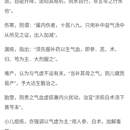
运，自能升降，运动其枢机，则水自行，非五苓之行水
也”。
伤寒，则谓：“属内伤者，十居八九。只用补中益气汤中
从所见之证，出入加减”。
漏疮，指出：“须先服补药以生气血，即参．芪、术、
归、芎为主．大剂服之”。
难产，认为与气虚不运有关，“当补其母之气，则儿健而
易产”，予大达生散治之。
胎堕，则责之气血虚损兼内火扰动，治宜“浓煎白术汤下
黄芩末”。
小儿痘疮，亦强调以气虚为主,“用人参、白术，加解毒