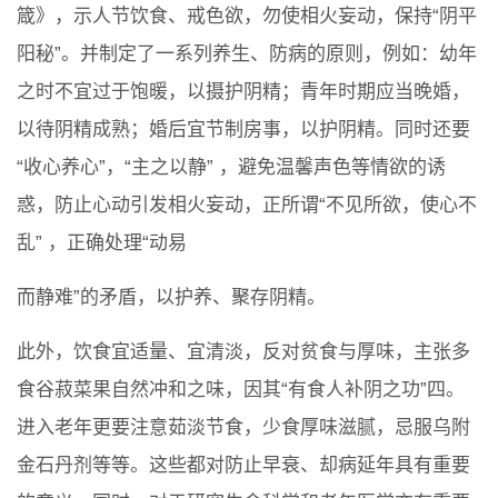
箴》，示人节饮食、戒色欲，勿使相火妄动，保持“阴平
阳秘”。并制定了一系列养生、防病的原则，例如：幼年
之时不宜过于饱暖，以摄护阴精；青年时期应当晚婚，
以待阴精成熟；婚后宜节制房事，以护阴精。同时还要
“收心养心”，“主之以静” ，避免温馨声色等情欲的诱
惑，防止心动引发相火妄动，正所谓“不见所欲，使心不
乱” ，正确处理“动易
而静难”的矛盾，以护养、聚存阴精。
此外，饮食宜适量、宜清淡，反对贫食与厚味，主张多
食谷菽菜果自然冲和之味，因其“有食人补阴之功”四。
进入老年更要注意茹淡节食，少食厚味滋腻，忌服乌附
金石丹剂等等。这些都对防止早衰、却病延年具有重要