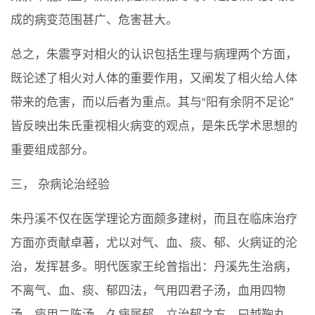
成的病变范围甚广、危害甚大。
总之，朱震亨对相火的认识包括生理与病理两个方面，
既论述了相火对人体的重要作用，又阐发了相火给人体
带来的危害，而以后者为重点。其与“阳有余阴不足论”
皆反映出朱氏重视相火病变的观点，是朱氏学术思想的
重要组成部分。
三， 杂病论治经验
朱丹溪不仅在医学理论方面颇多建树，而且在临床治疗
方面亦贡献卓著，尤以对气、血、痰、郁、火病证的沦
治，发挥甚多。明代医家王纶曾指出：丹溪先生治病，
不离气、血、痰、郁四法，气用四君子汤，血用四物
汤，痰用二陈汤，久病属郁，立治郁之方，曰越鞠丸。