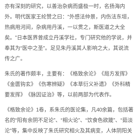
亦有深刻的研究，以善治杂病而盛极一时，名扬海内
外。明代医家王纶赞之曰：“外感法仲景，内伤法东垣，
热病用河间，杂病用丹溪，一以贯之，斯医道之大全
矣。”日本医界曾成立丹溪学社，专门研究他的学说，并
奉其为“医中之圣”。足见朱丹溪其人影响之大，其说流
传之广。
朱氏的著作颇丰，主要有：《格致余沦》《局方发挥》
《金匮钩玄》《伤寒辨疑》《本草衍义补遗》《外科精
要发挥》《脉因证治》等，以前两部为代表作。
《格致余论》1卷，系朱氏的医论集，凡40余篇，包括著
名的“阳有余阴不足论”、“相火论”、“饮食色欲箴”、“茹淡
沦”等，集中反映了朱氏研究相火及其病变，人体阴阳关