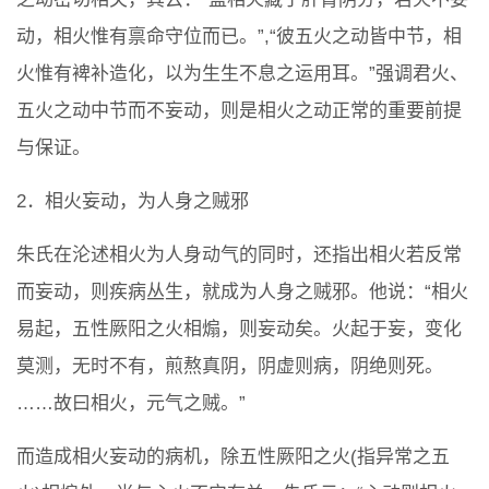
动，相火惟有禀命守位而已。”,“彼五火之动皆中节，相
火惟有裨补造化，以为生生不息之运用耳。”强调君火、
五火之动中节而不妄动，则是相火之动正常的重要前提
与保证。
2．相火妄动，为人身之贼邪
朱氏在沦述相火为人身动气的同时，还指出相火若反常
而妄动，则疾病丛生，就成为人身之贼邪。他说：“相火
易起，五性厥阳之火相煽，则妄动矣。火起于妄，变化
莫测，无时不有，煎熬真阴，阴虚则病，阴绝则死。
……故曰相火，元气之贼。”
而造成相火妄动的病机，除五性厥阳之火(指异常之五