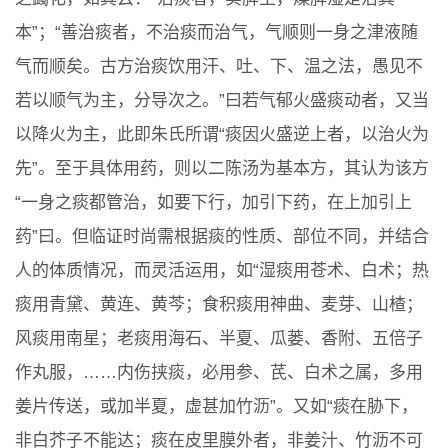
本”；“善治痰者，不治痰而治气，气顺则一身之津液随
气而顺矣。古方治痰饮用汗、吐、下、温之法，愚见不
若以顺气为主，分导次之。”曰若气郁火盛痰动者，又当
以降火为主，此即朱氏所谓“痰因火盛逆上者，以治火为
先”。至于具体用药，则以二陈汤为基本方，其认为该方
“一身之痰都管治，如要下行，加引下药，在上加引上
药”曰。但临证时尚需根据痰的性质、部位不同，并结合
人的体质情况，而灵活运用，如“湿痰用苍术、白术；热
痰用青黛、黄连、黄芩；食积痰用神曲、麦芽、山楂；
风痰用南星；老痰用海石、半夏、瓜蒌、香附、五倍子
作丸服，……内伤挟痰，必用参、芪、白术之属，多用
姜片传送，或加半夏，虚甚加竹沥”。又如“痰在胁下，
非白芥子不能达；痰在皮里膜外者，非姜汁、竹沥不可