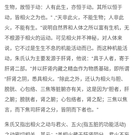
生物，故恒于动：人有此生，亦恒于动。其所以恒于
动，皆相火之为也。” ,“天非此火，不能生物；人非此
火，不能有生。”说明自然界和人体之所以富有生机，无
不根源于相火的运动。可见相火并不神秘，对人体来
说，它不过是生生不息的机能活动而已。而这种机能活
动，朱氏认为主要发源于肝肾，他说：“具于人者，寄于
肝肾二部。”并以肝肾内藏之精血作为物质基础，即所谓
“肝肾之阴，悉具相火。”除此之外，还认为相火与胆、
膀胱、心包络、三焦等脏腑亦有关，这是因为“胆者，肝
之腑；膀胱者，肾之腑；心包络者，肾之配；三焦以焦
言，而下焦司肝肾之分，皆阴而下者也。”
朱氏又指出相火之动与君火、五火(指五脏的功能活动)
之动密切相关，其云：“盖相火藏于肝肾阴分，君火不妄