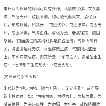
朱氏认为痰证的病因可以有多种，凡情志忧郁、饮食厚
味、外感无汗、滥投补剂，均可使气血失常，清化为
浊，形成痰证。如其云：“或因忧郁，或因厚味，或因无
汗，或因补剂，气腾血沸，清化为浊，老痰宿饮，胶固
杂糅。”田而痰证的病机则多与脾虚湿滞，气郁火炎有
关，脾虚则运化无权；水湿停聚生痰；气郁则火盛逆
上，煎熬津液成痰，即其所云：“东南之人，多是湿土生
痰”，“七情郁而生痰动火”，“痰因火动”。
(2)痰证的临床表现：
朱代认为“痰之为物，随气升降，．无处不到”，故可导
致多种病症，如：“为咳为嗽，为呕为利，为眩为晕，为
嘈杂惊悸，为寒热痛肿，为痞膈，为壅塞，或胸胁间漉