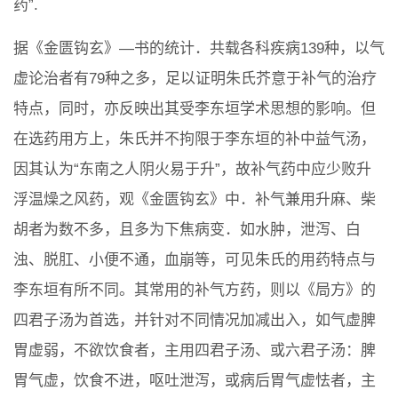
药”.
据《金匮钩玄》—书的统计．共载各科疾病139种，以气
虚论治者有79种之多，足以证明朱氏芥意于补气的治疗
特点，同时，亦反映出其受李东垣学术思想的影响。但
在选药用方上，朱氏并不拘限于李东垣的补中益气汤，
因其认为“东南之人阴火易于升”，故补气药中应少败升
浮温燥之风药，观《金匮钩玄》中．补气兼用升麻、柴
胡者为数不多，且多为下焦病变．如水肿，泄泻、白
浊、脱肛、小便不通，血崩等，可见朱氏的用药特点与
李东垣有所不同。其常用的补气方药，则以《局方》的
四君子汤为首选，并针对不同情况加减出入，如气虚脾
胃虚弱，不欲饮食者，主用四君子汤、或六君子汤：脾
胃气虚，饮食不进，呕吐泄泻，或病后胃气虚怯者，主