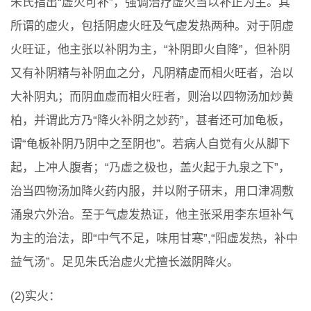
朱氏指出“虚火可补”，强调治疗虚火当以补正为主。其
所谓的虚火，包括阴虚火旺及气虚发热两种。对于阴虚
火旺证，他主张以补阴为主，“补阴即火自降”，但补阴
又有补阴精与补阴血之分，凡阴精虚而相火旺者，治以
大补阴丸；而阴血虚而相火旺者，则治以四物汤加炒黄
柏，并谓此方乃“降火补阴之妙药”，甚者还可加龟板，
谓“龟板补阴乃阴中之至阴也”。若病人自觉有火从脚下
起，上冲人腹者；“乃虚之极也，盖火起于九泉之下”，
治当四物汤加降火药内服，并以附子研末，用口津凋敷
涌泉穴外治。至于气虚发热证，他主张采用李东垣补气
为主的治法，即“中气不足，味用甘寒”,“阳虚发热，补中
益气汤”。足见朱氏治虚火尤擅长滋阴降火。
(2)实火：