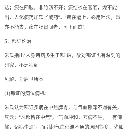
达；痰在四肢，非竹沥不开；痰结核在咽喉，燥不能
出，人化痰药加软坚咸药”。“痰在膈上，必用吐法，泻
亦不能去；痰在肠胃间者，可下而愈”。
5．郁证论治
朱氏指出“人身诸病多生于郁”蚀，故对郁证也有深刻的
研究，不乏独到
见解，为后世所本。
(1)郁证的病位病机：
朱氏认为郁证多病在中焦脾胃，与气血郁滞不通有关，
其云：“凡郁皆在中焦”，“气血冲和，万病不生，一有佛
郁，诸病生焉”。而引起气血郁滞不通的原因很多，诸如