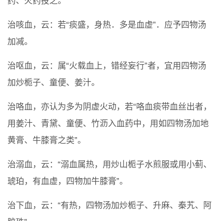
药、火药投之。
治咳血，云：若“痰盛，身热．多是血虚”．应予四物汤
加减。
治呕血，云：属“火载血上，错经妄行”者，宜用四物汤
加炒栀子、童便、姜汁。
治咯血，亦认为多为阴虚火动，若“咯血痰带血丝出者，
用姜汁、青黛、童便、竹沥入血药中，用如四物汤加地
黄膏、牛膝膏之类”。
治溺血，云：“溺血属热，用炒山栀子水煎服或用小蓟、
琥珀，有血虚，四物加牛膝膏”。
治下血，云：“有热，四物汤加炒栀子、升麻、秦艽、阿