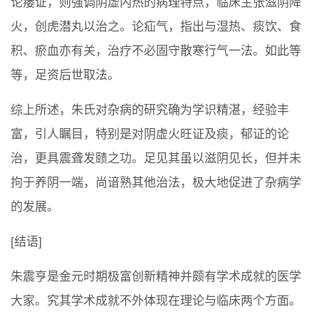
论痿证，则强调阴虚内热的病理特点，临床主张滋阴降
火，创虎潜丸以治之。论疝气，指出与湿热、痰饮、食
积、瘀血亦有关，治疗不必固守散寒行气一法。如此等
等，足资后世取法。
综上所述，朱氏对杂病的研究确为学识精湛，经验丰
富，引人瞩目，特别是对阴虚火旺证及痰，郁证的论
治，更具震聋发赜之功。足见其虽以滋阴见长，但并未
拘于养阴一端，尚谙熟其他治法，极大地促进了杂病学
的发展。
[结语]
朱震亨是金元时期极富创新精神并颇有学术成就的医学
大家。究其学术成就不外体现在理论与临床两个方面。