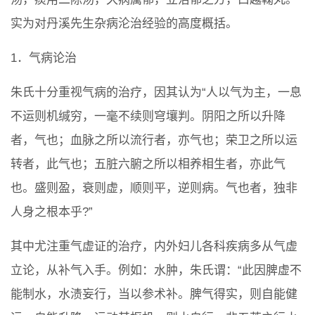
实为对丹溪先生杂病沦治经验的高度概括。
1．气病论治
朱氏十分重视气病的治疗，因其认为“人以气为主，一息
不运则机缄穷，一毫不续则穹壤判。阴阳之所以升降
者，气也；血脉之所以流行者，亦气也；荣卫之所以运
转者，此气也；五脏六腑之所以相养相生者，亦此气
也。盛则盈，衰则虚，顺则平，逆则病。气也者，独非
人身之根本乎?”
其中尤注重气虚证的治疗，内外妇儿各科疾病多从气虚
立论，从补气入手。例如：水肿，朱氏谓：“此因脾虚不
能制水，水渍妄行，当以参术补。脾气得实，则自能健