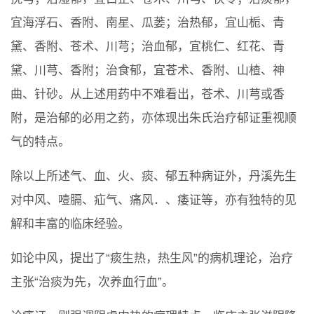
宜海浮石、香附、南星、瓜蒌；治热郁，宜山栀、青
黛、香附、苍术、川芎；治血郁，宜桃仁、红花、青
黛、川芎、香附；治食郁，宜苍术、香附、山楂、神
曲、针砂。从上述用药中不难看出，苍术、川芎或香
附，是治郁的必用之药，亦体现出朱氏治疗郁证重视顺
气的特点。
除以上所述气、血、火、痰、郁五种病证外，丹溪先生
对中风、噎膈、疝气、痛风．、痿证等，亦有独特的见
解和丰富的临床经验。
如论中风，提出了“痰生热，热生风”的病机理论，治疗
主张“治痰为先，次养血行血”。