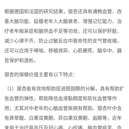
根据德国和法国的研究结果，银杏还具有通畅血管、改
善大脑功能、延缓老年人大脑衰老、增强记忆能力、治
疗老年痴呆症和脑供血不足等功效，还可以保护肝脏、
减少心律不齐、防止过敏反应中致命性的支气管收缩，
还可以应用于哮喘、移植排异、心肌梗死、脑卒中、器
官保护和透析。
银杏的保健价值主要有以下特点：
（1）银杏能有效地帮助促进胆固醇的分解，具有帮助扩
张血管的弹性，帮助降低血液黏稠度和软化血管等作
用；尤其对中老年的心脑血管疾病有帮助。银杏叶中含
有莽草酸、白果双黄酮、异白果双黄酮、甾醇等，近年
来用于治疗高血压及冠心病、心绞痛、脑血管痉挛、血