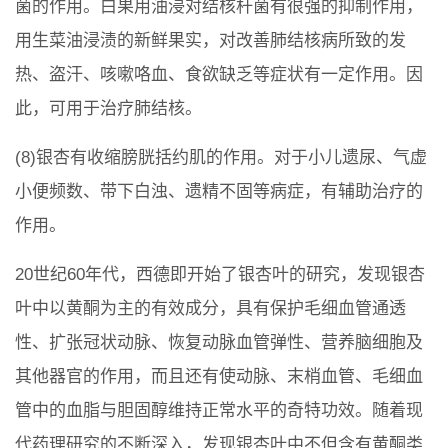
菌的作用。白果用油浸对结核杆菌有很强的抑制作用，
用生菜油浸渍的新鲜果实，对改善肺结核病所致的发
热、盗汗、咳嗽咯血、食欲缺乏等症状有一定作用。因
此，可用于治疗肺结核。
(8)银杏有收缩膀胱括约肌的作用。对于小儿遗尿、气虚
小便频数、带下白浊、遗精不固等病症，有辅助治疗的
作用。
20世纪60年代，西德即开始了银杏叶的研究，发现银杏
叶中以黄酮为主的有效成分，具有保护毛细血管通透
性、扩张冠状动脉、恢复动脉血管弹性、营养脑细胞及
其他器官的作用，而且还有使动脉、末梢血管、毛细血
管中的血脂与胆固醇维持正常水平的奇特功效。随着现
代药理研究的不断深入，发现银杏叶中不但含有黄酮类