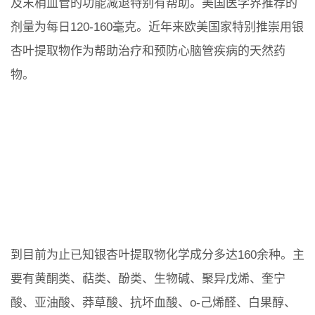
及末梢血管的功能减退特别有帮助。美国医学界推荐的
剂量为每日120-160毫克。近年来欧美国家特别推崇用银
杏叶提取物作为帮助治疗和预防心脑管疾病的天然药
物。
到目前为止已知银杏叶提取物化学成分多达160余种。主
要有黄酮类、萜类、酚类、生物碱、聚异戊烯、奎宁
酸、亚油酸、莽草酸、抗坏血酸、o-己烯醛、白果醇、