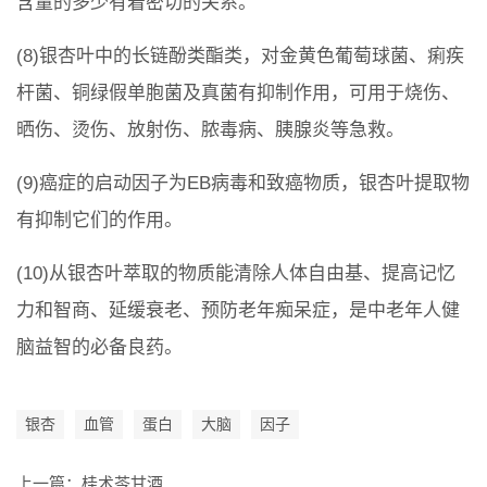
含量的多少有着密切的关系。
(8)银杏叶中的长链酚类酯类，对金黄色葡萄球菌、痢疾
杆菌、铜绿假单胞菌及真菌有抑制作用，可用于烧伤、
晒伤、烫伤、放射伤、脓毒病、胰腺炎等急救。
(9)癌症的启动因子为EB病毒和致癌物质，银杏叶提取物
有抑制它们的作用。
(10)从银杏叶萃取的物质能清除人体自由基、提高记忆
力和智商、延缓衰老、预防老年痴呆症，是中老年人健
脑益智的必备良药。
银杏
血管
蛋白
大脑
因子
上一篇：
桂术苓甘酒