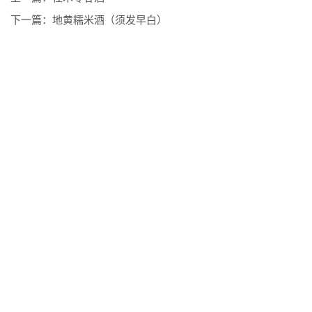
下一篇：
地黄糯米酒（须发早白）