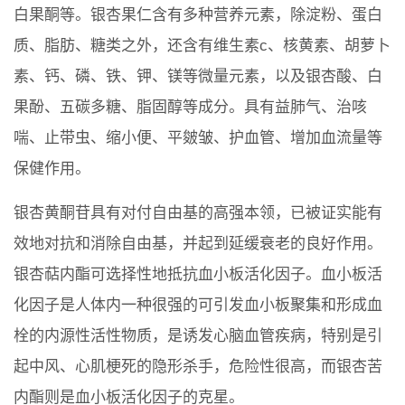
白果酮等。银杏果仁含有多种营养元素，除淀粉、蛋白
质、脂肪、糖类之外，还含有维生素c、核黄素、胡萝卜
素、钙、磷、铁、钾、镁等微量元素，以及银杏酸、白
果酚、五碳多糖、脂固醇等成分。具有益肺气、治咳
喘、止带虫、缩小便、平皴皱、护血管、增加血流量等
保健作用。
银杏黄酮苷具有对付自由基的高强本领，已被证实能有
效地对抗和消除自由基，并起到延缓衰老的良好作用。
银杏萜内酯可选择性地抵抗血小板活化因子。血小板活
化因子是人体内一种很强的可引发血小板聚集和形成血
栓的内源性活性物质，是诱发心脑血管疾病，特别是引
起中风、心肌梗死的隐形杀手，危险性很高，而银杏苦
内酯则是血小板活化因子的克星。