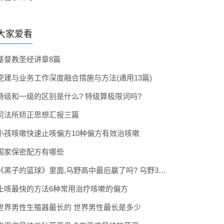
大家爱看
基督教圣经讲章8篇
党建与业务工作深度融合措施与方法(通用13篇)
特级和一级的区别是什么? 特级算极限词吗?
司法所矫正思想汇报三篇
小孩咳嗽快速止咳偏方10种偏方有效治咳嗽
国家保密配方有哪些
《黑子的篮球》里面,乌野高中最后赢了吗? 乌野3年拿到全国冠军了吗
止咳最快的方法6种常用治疗咳嗽的偏方
世界男性生殖器最长的 世界男性最长是多少