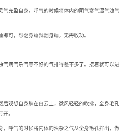
灵气充盈自身，呼气的时候将体内的阴气寒气湿气浊气
睡即可，想翻身睡就翻身睡，无需收功。
浊气病气杂气等不好的气排得差不多了。接着就可以进
然后观想自身躺在白云上，微风轻轻的吹拂，全身毛孔
打开。
身，呼气的时候将内体的浊杂之气从全身毛孔排出，做