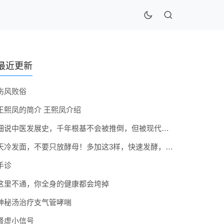
最近更新
伤风败俗
王熙凤的简介 王熙凤介绍
细说中医发展史，千年根基不会被推倒，但被现代医疗模式堵住出路
天冷发面，不要只放酵母！多加这3样，快速发酵，蓬松香软弹性十足
手诊
这里不通，你全身的健康都会垮掉
神秘汤治疗支气管哮喘
肾虚小信号