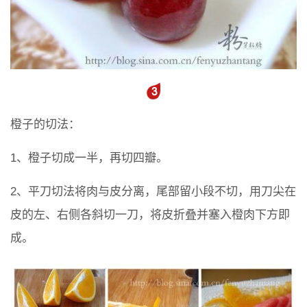
橙子的切法：
1、橙子切成一半，再切四瓣。
2、平刀切法将肉与皮分离，尾部留小段不切，用刀尖在
皮的左、右侧各斜切一刀，将皮折叠并塞入橙肉下方即
成。