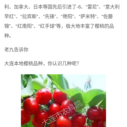
利、加拿大、日本等国先后引进了-6、“雷尼”、“意大利
早红”、“拉宾斯”、“先锋”、“艳阳”、“萨米特”、“佐藤
锦”、“红南阳”、“红手球”等，极大地丰富了樱桃的品
种。
老九告诉你
大连本地樱桃品种，你认识几种呢？