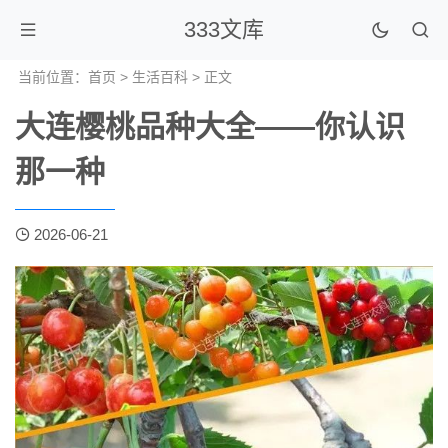
333文库
当前位置：
首页
>
生活百科
> 正文
大连樱桃品种大全——你认识
那一种
2026-06-21