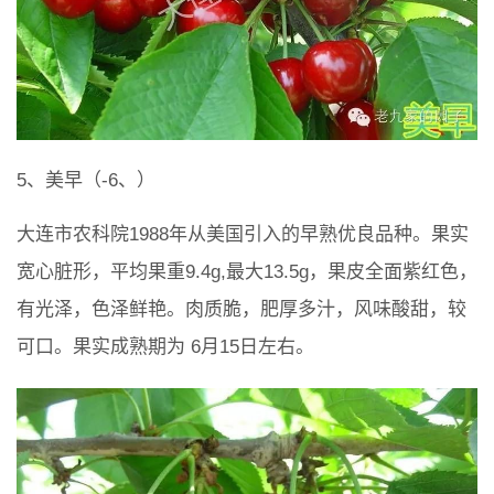
5、美早（-6、）
大连市农科院1988年从美国引入的早熟优良品种。果实
宽心脏形，平均果重9.4g,最大13.5g，果皮全面紫红色，
有光泽，色泽鲜艳。肉质脆，肥厚多汁，风味酸甜，较
可口。果实成熟期为 6月15日左右。