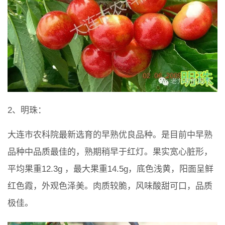
2、明珠：
大连市农科院最新选育的早熟优良品种。是目前中早熟
品种中品质最佳的，熟期稍早于红灯。果实宽心脏形，
平均果重12.3g ，最大果重14.5g，底色浅黄，阳面呈鲜
红色霞，外观色泽美。肉质较脆，风味酸甜可口，品质
极佳。