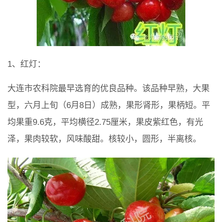
1、红灯：
大连市农科院最早选育的优良品种。该品种早熟，大果
型，六月上旬（6月8日）成熟，果形肾形，果柄短。平
均果重9.6克，平均横径2.75厘米，果皮紫红色，有光
泽，果肉较软，风味酸甜。核较小，圆形，半离核。