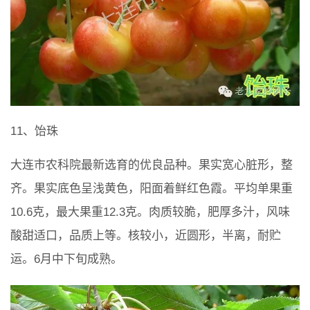
11、饴珠
大连市农科院最新选育的优良品种。果实宽心脏形，整
齐。果实底色呈浅黄色，阳面着鲜红色霞。平均单果重
10.6克，最大果重12.3克。肉质较脆，肥厚多汁，风味
酸甜适口，品质上等。核较小，近圆形，半离，耐贮
运。6月中下旬成熟。