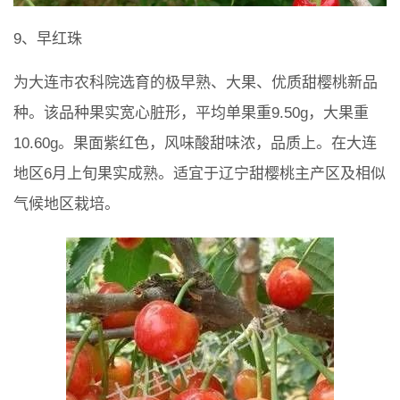
9、早红珠
为大连市农科院选育的极早熟、大果、优质甜樱桃新品
种。该品种果实宽心脏形，平均单果重9.50g，大果重
10.60g。果面紫红色，风味酸甜味浓，品质上。在大连
地区6月上旬果实成熟。适宜于辽宁甜樱桃主产区及相似
气候地区栽培。