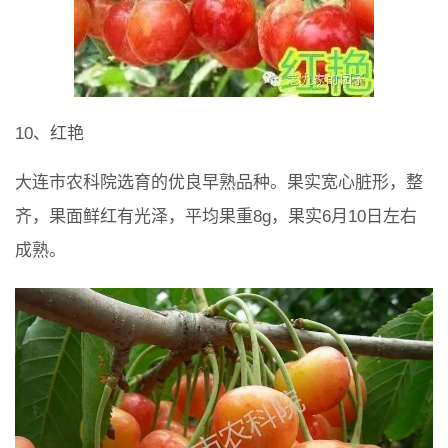
10、红艳
大连市农科院选育的优良早熟品种。果实宽心脏形，整
齐，果面鲜红有光泽，平均果重8g，果实6月10日左右
成熟。