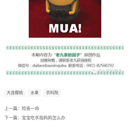
大连樱桃
水果
农科院
上一篇：
险丧一命
下一篇：
宝宝吃手指妈妈怎么办