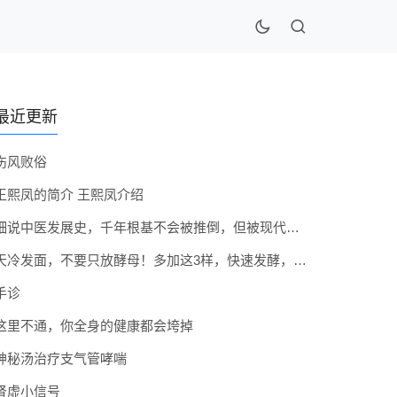
最近更新
伤风败俗
王熙凤的简介 王熙凤介绍
细说中医发展史，千年根基不会被推倒，但被现代医疗模式堵住出路
天冷发面，不要只放酵母！多加这3样，快速发酵，蓬松香软弹性十足
手诊
这里不通，你全身的健康都会垮掉
神秘汤治疗支气管哮喘
肾虚小信号