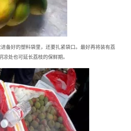
放进备好的塑料袋里，还要扎紧袋口。最好再将装有荔
阴凉处也可延长荔枝的保鲜期。