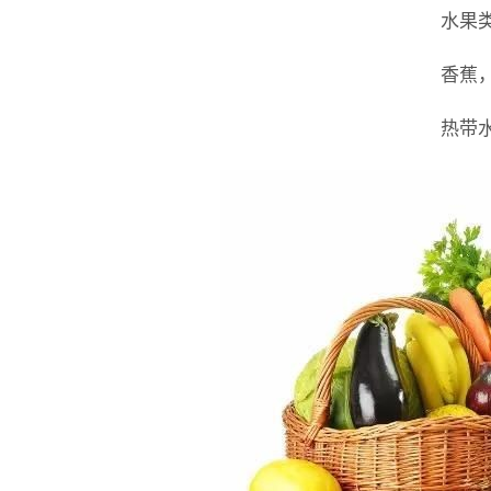
水果
香蕉
热带