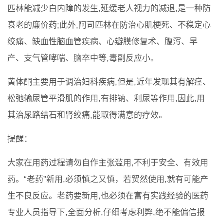
匹林能减少白内障的发生,延缓老人视力的减退,是一种防
衰老的廉价药;此外,阿司匹林在防治心肌梗死、不稳定心
绞痛、缺血性脑血管疾病、心瓣膜修复术、腹泻、早
产、支气管哮喘、脑卒中等,毒副反应小。
黄体酮主要用于调治妇科疾病,但是,近年发现其有解痉、
松弛输尿管平滑肌的作用,有排钠、利尿等作用,因此,用
其治尿路结石和肾绞痛,能取得满意的疗效。
提醒：
大家在用药过程请勿自作主张滥用,不利于安全、有效用
药。“老药”新用,必须慎之又慎，若贸然使用,就有可能产
生不良反应。老药要新用,也必须在富有实践经验的医药
专业人员指导下,全面分析,仔细考虑利弊,绝不能偏信报