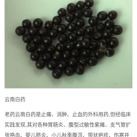
云南白药
老药云南白药是止痛、消肿、止血的外科用药,但经临床
实践发现,其对各种胃肠炎、腹型过敏性紫瘫、支气管扩
张咯血、婴儿脐炎、小儿秋季腹泻、带状疤疹、伤寒并