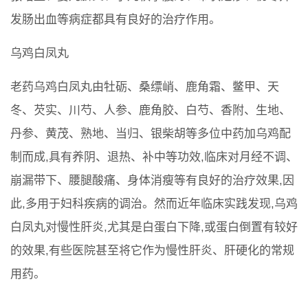
发肠出血等病症都具有良好的治疗作用。
乌鸡白凤丸
老药乌鸡白凤丸由牡砺、桑缥峭、鹿角霜、鳖甲、天
冬、芡实、川芍、人参、鹿角胶、白芍、香附、生地、
丹参、黄茂、熟地、当归、银柴胡等多位中药加乌鸡配
制而成,具有养阴、退热、补中等功效,临床对月经不调、
崩漏带下、腰腿酸痛、身体消瘦等有良好的治疗效果,因
此,多用于妇科疾病的调治。然而近年临床实践发现,乌鸡
白凤丸对慢性肝炎,尤其是白蛋白下降,或蛋白倒置有较好
的效果,有些医院甚至将它作为慢性肝炎、肝硬化的常规
用药。