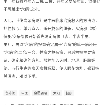
单一病或者六病的二合/三合、并病之复杂病证，但核心
不可跳出“六病”之外。
因此，《伤寒杂病论》是中医临床治病救人的方法论，
抓住核心、单刀直入、避开复杂的纷争，从病邪（寒）
侵犯/交争部位开始首先确定病位（表、半表半里、
里），再以“六病”的提纲确定属于“六病”的单一病还是
“六病”的二合/三合、并病之复杂病，最后根据主要病
证，确定精确的方药。那种加入天时、地理、脏腑经
络、五行生克等病因病机解释，使人眼花缭乱，感到极
其深奥，难以下手。
伤寒论
中医
金匮要略
太阳
健康