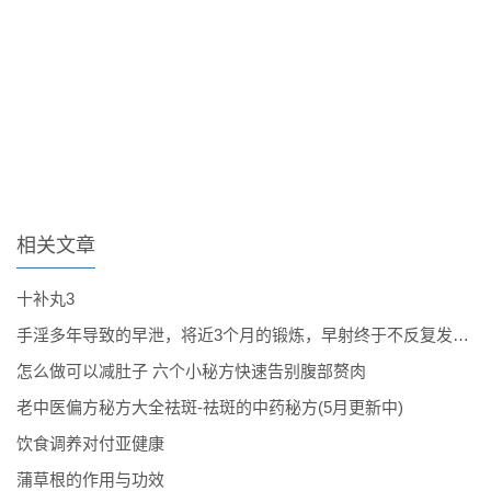
相关文章
十补丸3
手淫多年导致的早泄，将近3个月的锻炼，早射终于不反复发作了。
怎么做可以减肚子 六个小秘方快速告别腹部赘肉
老中医偏方秘方大全祛斑-祛斑的中药秘方(5月更新中)
饮食调养对付亚健康
蒲草根的作用与功效