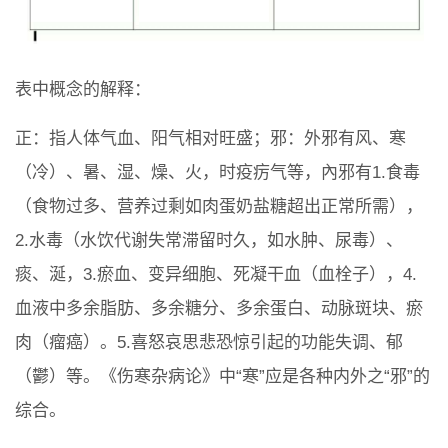
表中概念的解释：
正：指人体气血、阳气相对旺盛；邪：外邪有风、寒
（冷）、暑、湿、燥、火，时疫疠气等，內邪有1.食毒
（食物过多、营养过剩如肉蛋奶盐糖超出正常所需），
2.水毒（水饮代谢失常滞留时久，如水肿、尿毒）、
痰、涎，3.瘀血、变异细胞、死凝干血（血栓子），4.
血液中多余脂肪、多余糖分、多余蛋白、动脉斑块、瘀
肉（瘤癌）。5.喜怒哀思悲恐惊引起的功能失调、郁
（鬱）等。《伤寒杂病论》中“寒”应是各种内外之“邪”的
综合。