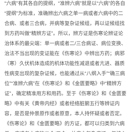
“六病”有其各自的提纲，“准辨六病”就是以“六病”的各自
“提纲”为标准，准确辨出六病之单一病或者六病中的二
合病、或者三合病，并病等复杂证候组，再以证候组找
到方药叫做“精辨方证”。所以，辨方证是伤寒论辨证论
治体系的最尖端：单一病或者二/三合病证、病位变换、
治法不当出现的变证能在《伤寒论》中辨出方药；病邪
（寒）久伏机体造成的机体功能性减退或者亢进、器质
性病变出现的复杂证候，也能通过从“八纲入手”“确三病
位”“准辨六病”在《伤寒论》和《金匮要略》中“精辨方
证”，确定精准用方和用药。至于《伤寒论》和《金匮要
略》中有关《黄帝内经》或者经络脏腑五行等辨证内
容，是否是仲景原作或者原意，本人持怀疑或者否定。
《伤寒论》和《金匮要略》的方证，都可以归类到六病