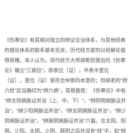
《伤寒论》有其相对独立的辨证论治体系，与其他经典
的理论体系的联系基本无关，历代经方家的以经解论值
得商榷。本人认为，现代经方大师胡希恕提出的《伤寒
论》确立“三病位”，即表位（证），半表半里位
（证），里位（证）是符合仲景的本意的；但胡老的“辨
六经”应当确切为“辨六病”，其根据是：《伤寒论》中有
“辨太阳病脉证并治（上、中、下）”，“辨阳明病脉证并
治”，“辨少阳病脉证并治”，“辨太阴病脉证并治”，“辨少
阴病脉证并治”，“辨厥阴病脉证并治”六篇，在太阳、阳
明、少阳、太阴、少阴、厥阴之后并没有“经”字，如“辨