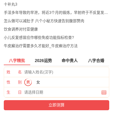
十补丸3
手淫多年导致的早泄，将近3个月的锻炼，早射终于不反复发作了。
怎么做可以减肚子 六个小秘方快速告别腹部赘肉
饮食调养对付亚健康
小儿反复感冒应作哪些免疫功能指标检查?
牛皮廨治疗需要多久才能好_牛皮癣治疗方法
八字精批
2026运势
命中贵人
八字合婚
姓 名
性 别
男
女
生 日