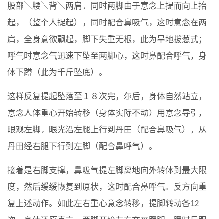
股部＼腰＼背＼两肩．同时两脚由于意念上提而向上抬
起，（整个人提起），同时配合鼻吸气，这时意念在两
肩，全身意欲飘起，脚下失重无根，此为旱地拔葱式；
呼气时意念气迅速下坠至两脚心，这时鼻配合呼气，身
体下蹲（此为千斤坠底）。
这样反复提起坠落至１８次完，尔后，身体自然站立，
意念人体重心开始转移（身体实际不动）用意念导引，
眼观左脚，眼光沿左腿上行到丹田（配合鼻吸气），从
丹田经右腿下行到左脚（配合鼻呼气）。
接着是右脚支撑，鼻吸气提左脚离地向外转体到最大限
度，然后缓缓恢复到原状，这时配合鼻呼气。反方向重
复上述动作。如此左右重心意念转移，提脚转动各12