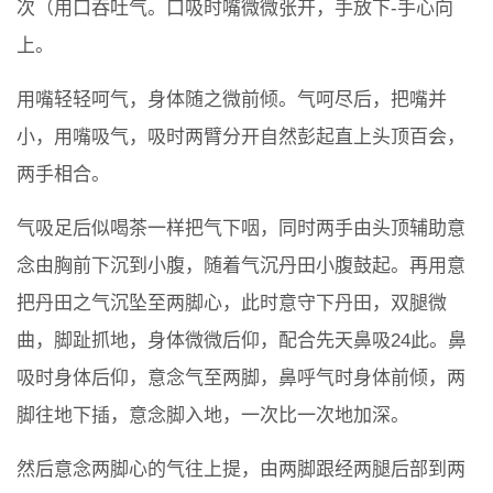
次（用口吞吐气。口吸时嘴微微张开，手放下-手心向
上。
用嘴轻轻呵气，身体随之微前倾。气呵尽后，把嘴并
小，用嘴吸气，吸时两臂分开自然彭起直上头顶百会，
两手相合。
气吸足后似喝茶一样把气下咽，同时两手由头顶辅助意
念由胸前下沉到小腹，随着气沉丹田小腹鼓起。再用意
把丹田之气沉坠至两脚心，此时意守下丹田，双腿微
曲，脚趾抓地，身体微微后仰，配合先天鼻吸24此。鼻
吸时身体后仰，意念气至两脚，鼻呼气时身体前倾，两
脚往地下插，意念脚入地，一次比一次地加深。
然后意念两脚心的气往上提，由两脚跟经两腿后部到两