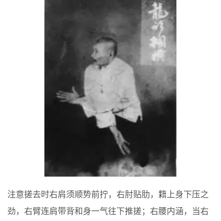
注意搓去时右肩须顺势前拧，右肘贴肋，籍上身下压之
劲，右臂连肩带背和身一气往下推搓；右腰内涵，当右