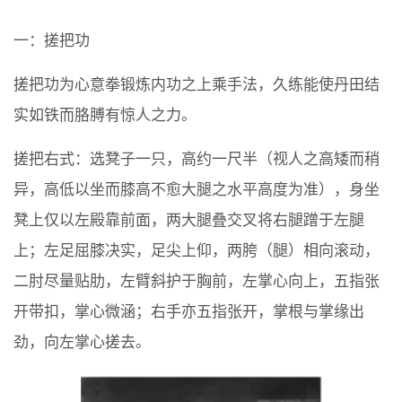
一：搓把功
搓把功为心意拳锻炼内功之上乘手法，久练能使丹田结
实如铁而胳膊有惊人之力。
搓把右式：选凳子一只，高约一尺半（视人之高矮而稍
异，高低以坐而膝高不愈大腿之水平高度为准），身坐
凳上仅以左殿靠前面，两大腿叠交叉将右腿蹭于左腿
上；左足屈膝决实，足尖上仰，两胯（腿）相向滚动，
二肘尽量贴肋，左臂斜护于胸前，左掌心向上，五指张
开带扣，掌心微涵；右手亦五指张开，掌根与掌缘出
劲，向左掌心搓去。