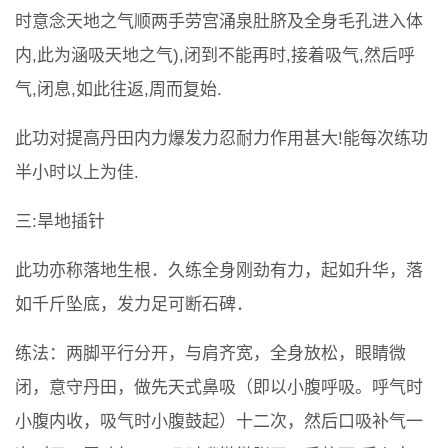
时意念天地之气顺两手劳宫涌泉肚脐及全身毛孔进入体
内,此为涵吸天地之气),闭到不能再时,接着吸气,然后呼
气,闭息,如此往返,周而复始.
此功对提高丹田内力爆发力忍耐力作用甚大!能每次练功
半小时以上为佳.
三:旱地插针
此功亦称落地生根．久练全身刚劲有力，起如升华，落
如千斤坠底，发力足可断石碑．
练法：两脚平行分开，与肩齐宽，全身放松，眼睛微
闭，意守丹田，做先天式鼻吸（即以小腹呼吸。呼气时
小腹内收，吸气时小腹鼓起）十二次，然后口吸补气一