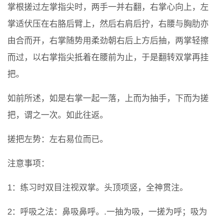
掌根搓过左掌指尖时，两手一并右翻，右掌心向上，左
掌适伏压在右胳后臂上，然后右肩后拧，右腰与胸肋亦
由合而开，右掌随势用柔劲朝右后上方后抽，两掌轻擦
而过，以右掌指尖抵着在腰前为止，于是翻转双掌再挂
把。
如前所述，如是右掌一起一落，上而为抽手，下而为搓
把，谓之一次。如此往返。
搓把左势：左右易位而已。
注意事项：
1：练习时双目注视双掌。头顶项竖，全神贯注。
2：呼吸之法：鼻吸鼻呼。.一抽为吸，一搓为呼；吸为