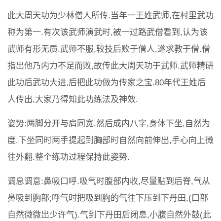
此大周天功为少林僧人所传.当年一王姓武师,在村里武功
称为第一.有次该武师演武时,被一过路武僧看到,认为该
武师有形无质.武师不服,较技后败于僧人,遂求教于僧.僧
指出他乃内力不足而败,故传此大周天功于武师.武师精研
此功后武功大进,后把此功做为传家之宝.80年代王姓后
人传出,大家乃得知此功练法及神效.
姿势:两脚分开与肩同宽,然后成内八字,身体下坐,自然为
度.下坐同时两手提起到胸部时自然向前伸出,手心向上微
往外翻.整个练功过程保持此姿势.
调息调意:鼻吸口呼.吸气时腹部内收,尽量贴到后脊,气从
鼻吸到胸部;呼气时把吸到胸的气往下压到下丹田,(口部
自然微微出少许气).气到下丹田后闭息,小腹自然外鼓(此