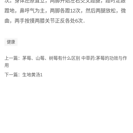
次。身体还原直立，两脚开始左右交叉蹬腿，蹬时足跟
蹬地，鼻呼气为主，两脚各蹬12次，然后两腿放松，微
曲，两手按摸两膝关节正反各处6次．
健康
上一篇：
茅莓、山莓、树莓有什么区别 中草药:茅莓的功效与作
用
下一篇：
生地黄汤1