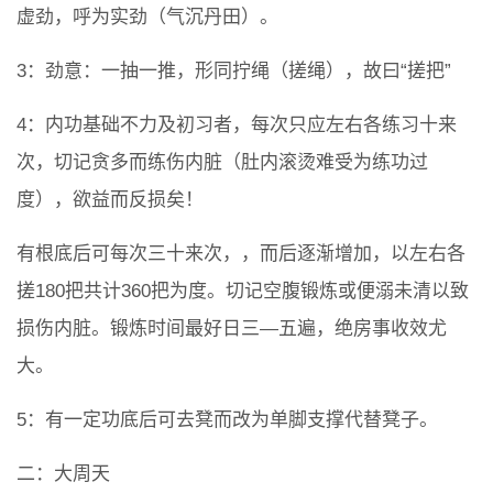
虚劲，呼为实劲（气沉丹田）。
3：劲意：一抽一推，形同拧绳（搓绳），故曰“搓把”
4：内功基础不力及初习者，每次只应左右各练习十来
次，切记贪多而练伤内脏（肚内滚烫难受为练功过
度），欲益而反损矣！
有根底后可每次三十来次，，而后逐渐增加，以左右各
搓180把共计360把为度。切记空腹锻炼或便溺未清以致
损伤内脏。锻炼时间最好日三—五遍，绝房事收效尤
大。
5：有一定功底后可去凳而改为单脚支撑代替凳子。
二：大周天