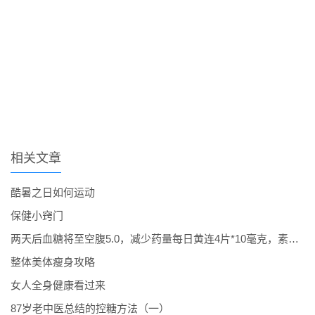
相关文章
酷暑之日如何运动
保健小窍门
两天后血糖将至空腹5.0，减少药量每日黄连4片*10毫克，素谷维3片*10毫克，六味地黄丸.
整体美体瘦身攻略
女人全身健康看过来
87岁老中医总结的控糖方法（一）