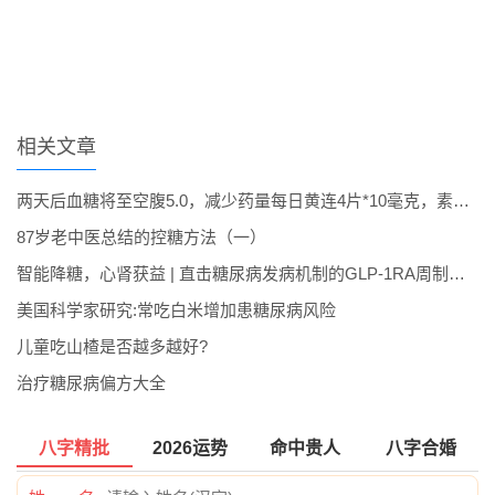
相关文章
两天后血糖将至空腹5.0，减少药量每日黄连4片*10毫克，素谷维3片*10毫克，六味地黄丸.
87岁老中医总结的控糖方法（一）
智能降糖，心肾获益 | 直击糖尿病发病机制的GLP-1RA周制剂！
美国科学家研究:常吃白米增加患糖尿病风险
儿童吃山楂是否越多越好?
治疗糖尿病偏方大全
八字精批
2026运势
命中贵人
八字合婚