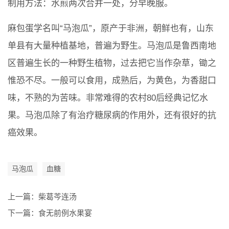
制用方法：水煎两次合并一处，分早晚服。
麻包蛋学名叫“马泡瓜”，原产于非洲，朝鲜也有，山东
单县有大量种植基地，普遍为野生。马泡瓜是鲁西南地
区普遍生长的一种野生植物，过去把它当作杂草，锄之
惟恐不尽。一般可以食用，成熟后，为黄色，为香甜口
味，不熟的为苦味。非常难得的农村80后经典记忆水
果。马泡瓜除了有治疗糖尿病的作用外，还有很好的抗
癌效果。
马泡瓜
血糖
上一篇：
柴葛芩连汤
下一篇：
食无前例水果宴