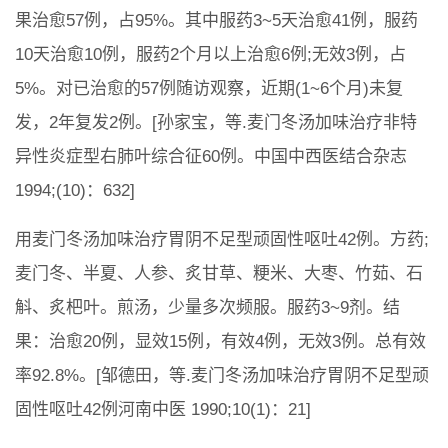
果治愈57例，占95%。其中服药3~5天治愈41例，服药
10天治愈10例，服药2个月以上治愈6例;无效3例，占
5%。对已治愈的57例随访观察，近期(1~6个月)未复
发，2年复发2例。[孙家宝，等.麦门冬汤加味治疗非特
异性炎症型右肺叶综合征60例。中国中西医结合杂志
1994;(10)：632]
用麦门冬汤加味治疗胃阴不足型顽固性呕吐42例。方药;
麦门冬、半夏、人参、炙甘草、粳米、大枣、竹茹、石
斛、炙杷叶。煎汤，少量多次频服。服药3~9剂。结
果：治愈20例，显效15例，有效4例，无效3例。总有效
率92.8%。[邹德田，等.麦门冬汤加味治疗胃阴不足型顽
固性呕吐42例河南中医 1990;10(1)：21]