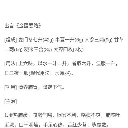
出自《金匮要略》
[组成] 麦门冬七升(42g) 半夏一升(6g) 人参三两(9g) 甘草
二两(6g) 粳米三合(3g) 大枣四枚(2枚)
[用法] 上六味，以水一斗二升，者取六升，温服一升，
日三夜一服(现代用法：水煎服)。
[功用] 清养肺胃，降逆下气。
[主治]
1.虚热肺痿。咳嗽气喘，咽喉不利，咯痰不爽，或咳吐
涎沫，口干咽燥，手足心热，舌红少苔，脉虚数。