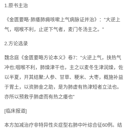
1.原书主治
《金匮要略·肺痿肺痈咳嗽上气病脉证并治》：“大逆上
气，咽喉不利，止逆下气者，麦门冬汤主之。”
2.方论选录
魏念庭《金匮要略方论本义》卷7：“火逆上气，挟热气
冲也;咽喉不利，肺燥津干也，主之以麦冬生津润燥，佐
以半夏，开其结聚;人参、甘草、粳米、大枣，概施补益
于胃土，以资肺金之助，是为肺虚有热津短者立法也。
亦所以预救乎肺虚而有热之痿也”
[临床报道]
本方加减治疗非特异性炎症型右肺中叶综合征60例。结