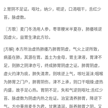
2.胃阴不足证。呕吐，纳少，呃逆，口渴咽干，舌红少
苔，脉虚数。
〖方歌〗麦门冬汤用人参，枣草粳米半夏存，肺痿咳逆
因虚火，益胃生津此方珍。
[方解] 本方所治虚热肺痿乃肺胃阴虚，气火上逆所致，
病虽在肺，其源在胃。盖土为金母，胃主津液，胃津不
足，则肺之阴津亦亏，终成肺胃阴虚之证。肺胃阴虚，
虚火灼津为痰，肺失清肃，则咳逆上气，咳吐涎沫;咽喉
为肺胃之门户，肺胃阴伤，津不上承，则口干咽燥;虚热
内盛，故手足心热。胃阴不足，失和气逆则呕吐;舌红少
苔、脉虚数为阴虚内热之佐证。治宜清养肺胃，降逆下
气。方中重用麦冬为君，甘寒清润，既养肺胃之阴，又