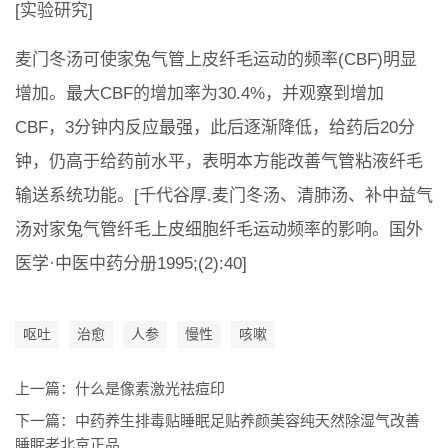
[实验研究]
麦门冬汤可使家兔气管上皮纤毛运动的频率(CBF)明显
增加。最大CBF的增加率为30.4%，并观察到增加
CBF，3分钟内反应最强，此后逐渐降低，给药后20分
钟，仍高于给药前水平，表明本方能改善气管粘液纤毛
输送系统功能。[千代谷厚.麦门冬汤、清肺汤、补中益气
汤对家兔气管纤毛上皮细胞纤毛运动频率的影响。国外
医学·中医中药分册1995;(2):40]
呕吐
治愈
人参
慢性
咳嗽
上一篇：
什么是像素激光祛痘印
下一篇：
中药养生排毒贴睡眠足贴养颜美容纯天然除湿气改善
睡眠老北京正品