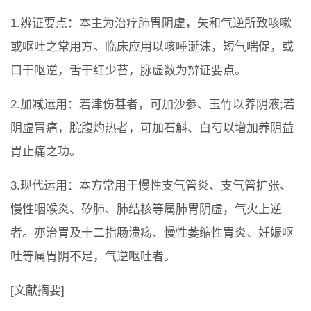
1.辨证要点：本主为治疗肺胃阴虚，失和气逆所致咳嗽
或呕吐之常用方。临床应用以咳唾涎沫，短气喘促，或
口干呕逆，舌干红少苔，脉虚数为辨证要点。
2.加减运用：若津伤甚者，可加沙参、玉竹以养阴液;若
阴虚胃痛，脘腹灼热者，可加石斛、白芍以增加养阴益
胃止痛之功。
3.现代运用：本方常用于慢性支气管炎、支气管扩张、
慢性咽喉炎、矽肺、肺结核等属肺胃阴虚，气火上逆
者。亦治胃及十二指肠溃疡、慢性萎缩性胃炎、妊娠呕
吐等属胃阴不足，气逆呕吐者。
[文献摘要]