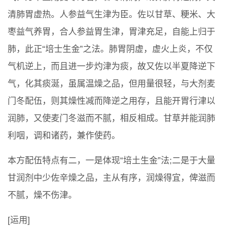
清肺胃虚热。人参益气生津为臣。佐以甘草、粳米、大
枣益气养胃，合人参益胃生津，胃津充足，自能上归于
肺，此正“培士生金”之法。肺胃阴虚，虚火上炎，不仅
气机逆上，而且进一步灼津为痰，故又佐以半夏降逆下
气，化其痰涎，虽属温燥之品，但用量很轻，与大剂麦
门冬配伍，则其燥性减而降逆之用存，且能开胃行津以
润肺，又使麦门冬滋而不腻，相反相成。甘草并能润肺
利咽，调和诸药，兼作使药。
本方配伍特点有二，一是体现“培土生金”法;二是于大量
甘润剂中少佐辛燥之品，主从有序，润燥得宜，俾滋而
不腻，燥不伤津。
[运用]