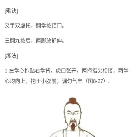
[歌诀]
叉手双虚托，翻掌按顶门。
三翻九按后，两脚放舒伸。
[练法]
1.左掌心抱贴右掌背，虎口张开，两拇指尖相接，两掌
心均向上，抱于小腹前；调匀气息（图8-27）。