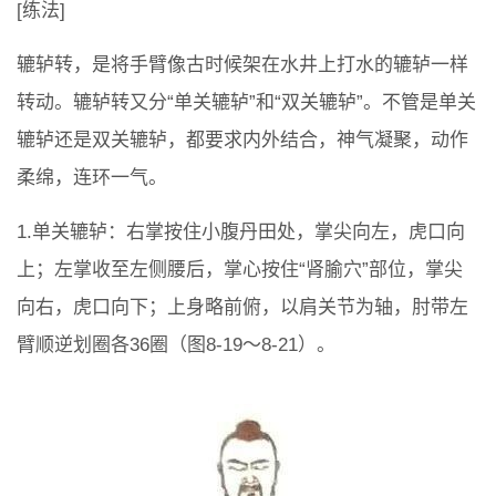
[练法]
辘轳转，是将手臂像古时候架在水井上打水的辘轳一样
转动。辘轳转又分“单关辘轳”和“双关辘轳”。不管是单关
辘轳还是双关辘轳，都要求内外结合，神气凝聚，动作
柔绵，连环一气。
1.单关辘轳：右掌按住小腹丹田处，掌尖向左，虎口向
上；左掌收至左侧腰后，掌心按住“肾腧穴”部位，掌尖
向右，虎口向下；上身略前俯，以肩关节为轴，肘带左
臂顺逆划圈各36圈（图8-19～8-21）。