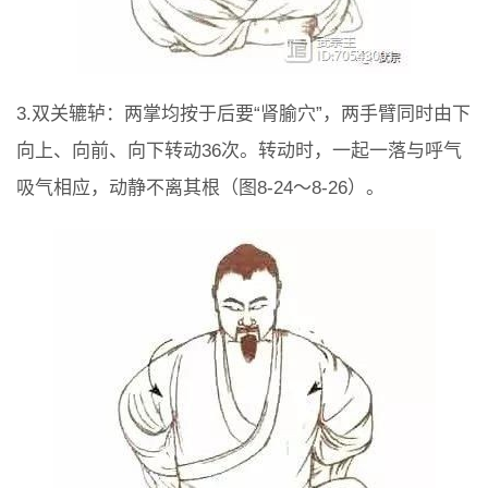
3.双关辘轳：两掌均按于后要“肾腧穴”，两手臂同时由下
向上、向前、向下转动36次。转动时，一起一落与呼气
吸气相应，动静不离其根（图8-24～8-26）。