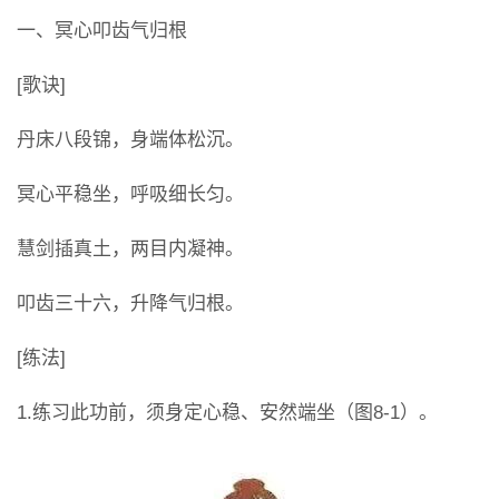
一、冥心叩齿气归根
[歌诀]
丹床八段锦，身端体松沉。
冥心平稳坐，呼吸细长匀。
慧剑插真土，两目内凝神。
叩齿三十六，升降气归根。
[练法]
1.练习此功前，须身定心稳、安然端坐（图8-1）。