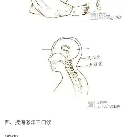
四、搅海漱津三口饮