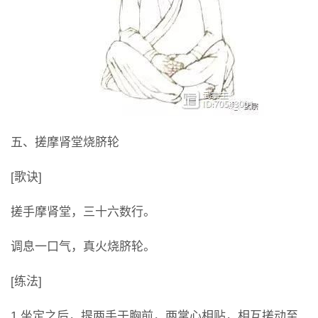
五、搓摩肾堂烧脐轮
[歌诀]
搓手摩肾堂，三十六数行。
调息一口气，真火烧脐轮。
[练法]
1.坐定之后，提两手于胸前，两掌心相贴，相互搓动至