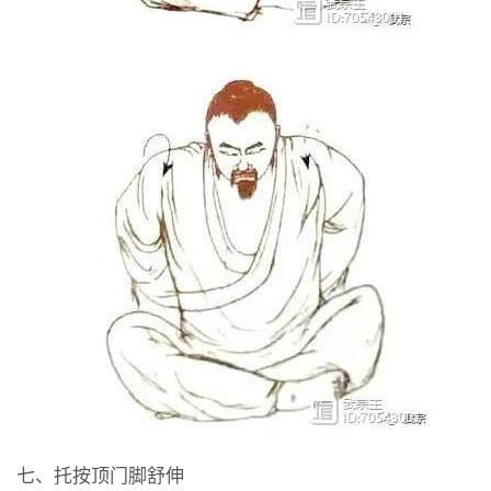
七、托按顶门脚舒伸