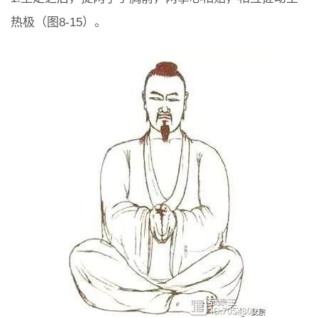
热极（图8-15）。