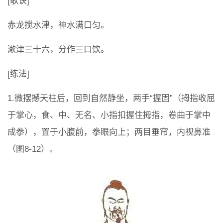
[歌诀]
赤龙搅水津，神水满口匀。
漱津三十六，分作三口饮。
[练法]
1.微摆撼天柱后，回到自然静坐，两手“握固”（拇指收屈
于掌心，食、中、无名、小指扣握住拇指，卷曲于掌中
成拳），置于小腹前，拳眼向上；两目垂帘，内视鼻准
（图8-12）。