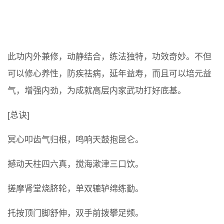
此功内外兼修，动静结合，练法独特，功效奇妙。不但
可以修心养性，防疾祛病，延年益寿，而且可以培元益
气，增强内劲，为成就高层内家武功打好底基。
[总诀]
冥心叩齿气归根，鸣响天鼓抱昆仑。
撼动天柱四六真，搅海漱津三口饮。
搓摩肾堂烧脐轮，单双辘轳绵练勤。
托按顶门脚舒伸，双手前拨攀足频。