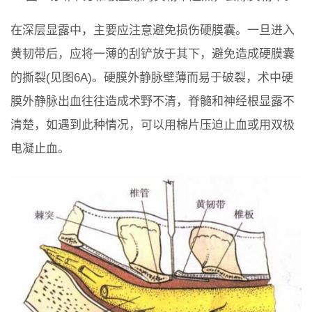
在深层显露中，主要应注意避免损伤硬膜囊。一旦进入
黄韧带后，应将一薄的刮铲放于其下，避免造成硬膜囊
的撕裂(见图6A)。硬膜外静脉壁薄而易于破裂，术中硬
膜外静脉出血往往造成术野不清，脊髓和神经根显露不
清楚，如遇到此种情况，可以用棉片压迫止血或用双极
电凝止血。