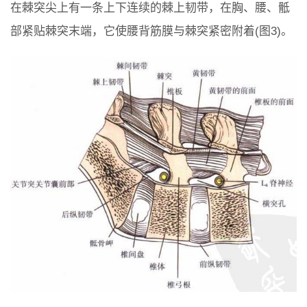
在棘突尖上有一条上下连续的棘上韧带，在胸、腰、骶
部紧贴棘突末端，它使腰背筋膜与棘突紧密附着(图3)。