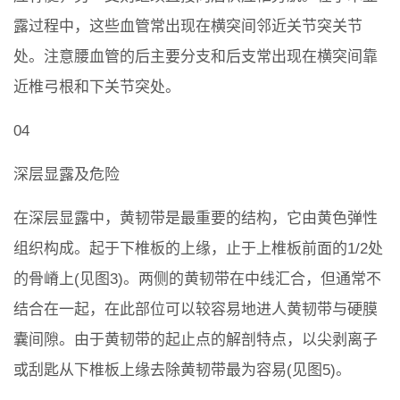
露过程中，这些血管常出现在横突间邻近关节突关节
处。注意腰血管的后主要分支和后支常出现在横突间靠
近椎弓根和下关节突处。
04
深层显露及危险
在深层显露中，黄韧带是最重要的结构，它由黄色弹性
组织构成。起于下椎板的上缘，止于上椎板前面的1/2处
的骨嵴上(见图3)。两侧的黄韧带在中线汇合，但通常不
结合在一起，在此部位可以较容易地进人黄韧带与硬膜
囊间隙。由于黄韧带的起止点的解剖特点，以尖剥离子
或刮匙从下椎板上缘去除黄韧带最为容易(见图5)。