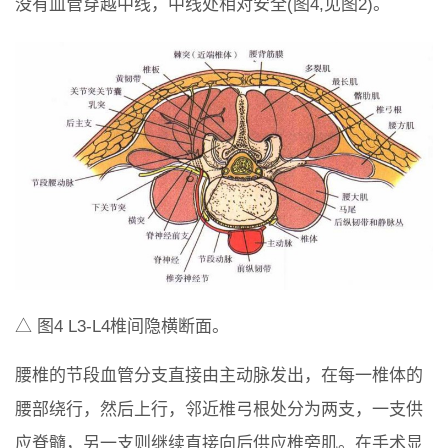
没有血管穿越中线，中线处相对安全(图4,见图2)。
△ 图4 L3-L4椎间隐横断面。
腰椎的节段血管分支直接由主动脉发出，在每一椎体的
腰部绕行，然后上行，邻近椎弓根处分为两支，一支供
应脊髓，另一支则继续直接向后供应椎旁肌。在手术显