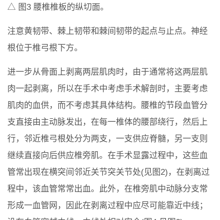
△ 图3 腰椎椎板的纵切面。
注意黄韧带、棘上韧带和棘间韧带的起点与止点。神经
根位于椎弓根下方。
进一步从骨面上剥离两层肌肉时，由于通常将这两层肌
肉一起剥离，所以在手术中考虑手术解剖时，主要考虑
肌肉的血供，而不考虑其具体结构。腰椎的节段血管分
支直接由主动脉发出，在每一椎体的腰部绕行，然后上
行，邻近椎弓根处分为两支，一支供应脊髓，另一支则
继续直接向后供应椎旁肌。在手术显露过程中，这些血
管常出现在横突间邻近关节突关节处(见图2)，在剥离过
程中，该血管常常出血。此外，在椎旁肌中动脉分支常
形成一血管网，因此在剥离过程中应尽可能靠近中线；