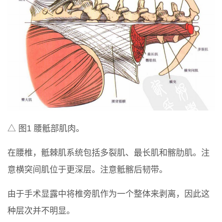
△ 图1 腰骶部肌肉。
在腰椎，骶棘肌系统包括多裂肌、最长肌和髂肋肌。注
意横突间肌位于更深层。注意骶髂后韧带。
由于手术显露中将椎旁肌作为一个整体来剥离，因此这
种层次并不明显。