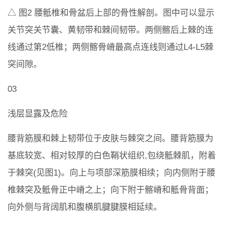
△ 图2 腰骶椎和骨盆后上部的骨性解剖。图中可以显示
关节突关节囊、黄韧带和棘间韧带。两侧髂后上棘的连
线通过第2低椎；两侧髂骨嵴最高点连线则通过L4-L5棘
突间隙。
03
浅层显露及危险
腰背筋膜和棘上韧带位于皮肤与棘突之间。腰背筋膜为
基底较宽、相对较厚的白色鞘状组织,包绕骶棘肌，附着
于棘突(见图1)。向上与项部深筋膜相续；向内侧附于腰
椎棘突及骶骨正中嵴之上；向下附于髂嵴和骶骨背面；
向外侧与背阔肌和腹横肌腱腱膜相延续。