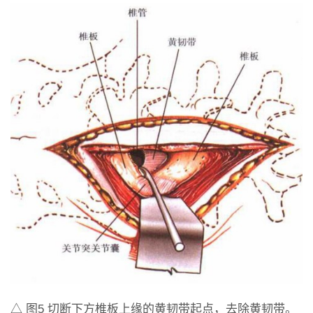
△ 图5 切断下方椎板上缘的黄韧带起点，去除黄韧带。