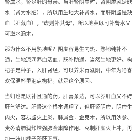
肾属水，肾是肝的母亲。当肝肾阴虚时，肾阴虚就是缺
水（肾为水脏），所以用生地大补肾水，而肝阴虚是缺
血（肝藏血），“虚则补其母”，所以地黄既可补肾水又
可滋水涵木，
那为什么不用熟地呢？阴虚容易生内热，熟地纯补不
通，生地凉润养血活血，既补助通，当然生地更好。枸
杞子是种子，入肝肾经，可以养米青滋阴，中年为啥喜
欢保温杯里泡点枸杞，就是这个原因。
当归也是既补且通的药，肝喜条达，可以养肝血又不碍
肝气舒达。肝肾这个根本调理了，但肝肾阴虚，阴虚生
内火，容易虚火上炎，肺属金，金克木，所以用沙参、
麦冬清肺润燥增强肺金肃降作用。克制肝虚火上冲，再
加一味川楝子疏肝下气。