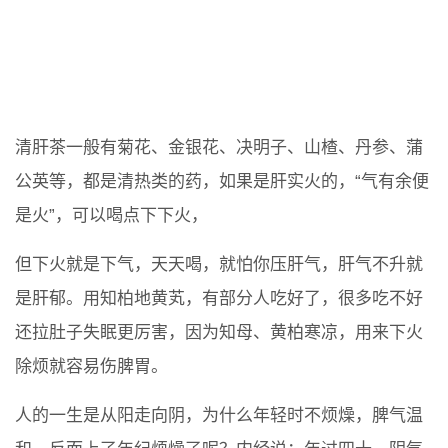
清肝茶一般有菊花、金银花、决明子、山楂、丹参、蒲
公英等，都是清热类的药，如果是肝实火的，“气有余便
是火”，可以喝点下下火，
但下火就是下气，天天喝，就怕你压肝气，肝气不升就
是肝郁。用知柏地黄芄，有部分人吃好了，很多吃不好
还拉肚子失眠更厉害，因为知母、黄柏寒凉，用来下火
除烦就容易伤脾胃。
人的一生是从阳走向阴，为什么年轻时不烦燥，脾气温