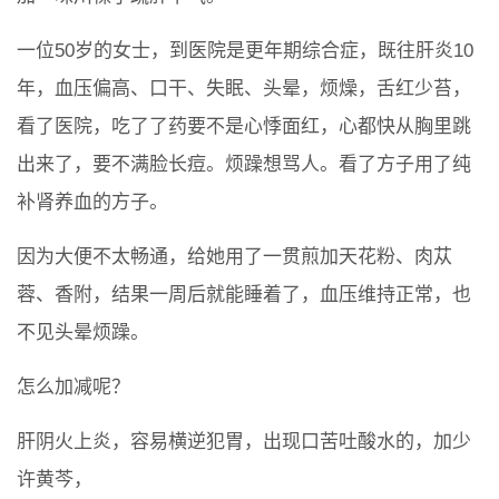
一位50岁的女士，到医院是更年期综合症，既往肝炎10
年，血压偏高、口干、失眠、头晕，烦燥，舌红少苔，
看了医院，吃了了药要不是心悸面红，心都快从胸里跳
出来了，要不满脸长痘。烦躁想骂人。看了方子用了纯
补肾养血的方子。
因为大便不太畅通，给她用了一贯煎加天花粉、肉苁
蓉、香附，结果一周后就能睡着了，血压维持正常，也
不见头晕烦躁。
怎么加减呢？
肝阴火上炎，容易横逆犯胃，出现口苦吐酸水的，加少
许黄芩，