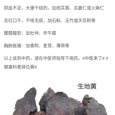
阴血不足，大便干结的，加肉苁蓉、瓜蒌仁或火麻仁
舌红口干，干咳无痰，加石斛、玉竹或天花粉等
腰膝酸软：加杜仲、怀牛膝
胸胁胀痛：加香附、麦芽、薄荷等
以上说到中药，请在中医师指导下用药。#中医来了# #
健康科普排位赛#