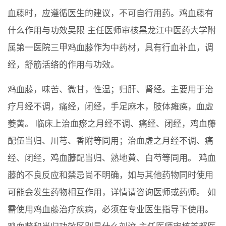
血藤时，应遵循医生的建议，不可自行用药。鸡血藤有
什么作用与功效吴限 主任医师审核黑龙江中医药大学附
属第一医院三甲鸡血藤作为中药材，具有行血补血，调
经，舒筋活络的作用与功效。
鸡血藤，味苦、微甘，性温；归肝、肾经。主要用于治
疗月经不调，痛经，闭经，手足麻木，肢体瘫痪，血虚
萎黄。 临床上治血瘀之月经不调、痛经、闭经，鸡血藤
配伍当归、川芎、香附等同用；治血虚之月经不调、痛
经、闭经，鸡血藤配当归、熟地黄、白芍等同用。 鸡血
藤的不良反应和禁忌尚不明确，如与其他药物同时使用
可能会发生药物相互作用，详情请咨询医师或药师。 如
需使用鸡血藤治疗疾病，必须在专业医生指导下使用。