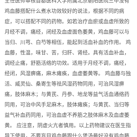
主任医师审核首都医科大学附属北京朝阳医院三甲没有
鸡血藤搭配什么煮水功效较好的说法，根据不同的病
症，可以搭配不同的药物。如若治疗血瘀或血虚所致的
月经不调，痛经，闭经及血虚面色萎黄，鸡血藤可以与
当归、川芎、白芍等相伍，能起到活血补血的作用。 鸡
血藤，性温，味甘、苦，归肝、肾经。具有活血补血，
调经止痛，舒筋活络的功效。适用于月经不调，痛经，
经闭，风湿痹痛，麻木瘫痪，血虚萎黄等。 鸡血藤与独
活、威灵仙、桑寄生等祛风湿药物同用，可治风湿痹
痛，肢体麻木；与黄芪、丹参、地龙等益气活血通络药
同用，可治中风手足麻木，肢体瘫痪；与黄芪、当归等
益气补血药同用，可治血虚不养筋之肢体麻木及血虚萎
黄。 应注意，阴虚火亢者慎用。以上药物建议在医生指
导下使用，不要盲目鸡血藤跟什么煲汤最好没有鸡血藤