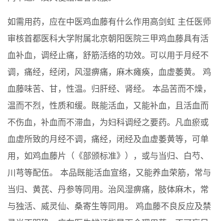
如需用药，应在中医鸡血藤有什么作用高剑虹 主任医师
审核首都医科大学附属北京朝阳医院三甲鸡血藤具有活
血补血，调经止痛，舒筋活络的功效。可以用于月经不
调，痛经，经闭，风湿痹痛，麻木瘫痪，血虚萎黄。 鸡
血藤味苦、甘，性温。归肝经、肾经。 本品苦而不燥，
温而不烈，性质和缓。既能活血，又能补血，且活血而
不伤血，补血而不滞血，为妇科调经之要药。凡血瘀或
血虚所致的月经不调，痛经，闭经及血虚萎黄等，可单
用，如鸡血藤片（《部颁标准》），或与当归、白芍、
川芎等配伍。 本品既能活血宣络，又能养血荣筋，常与
当归、黄芪、丹参等同用。治风湿痹痛，肢体麻木，常
与独活、威灵仙、桑寄生等同用。 鸡血藤不良反应及禁