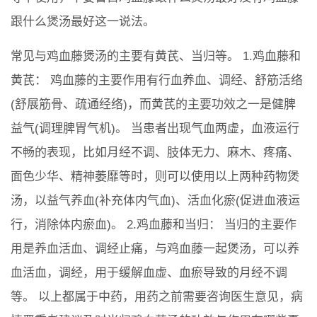
跟什么煲汤最好这一说法。
常见与鸡血藤煲汤的主要有黄芪、当归等。 1.鸡血藤和
黄芪： 鸡血藤的主要作用有行血养血、调经、舒筋活络
(舒展筋骨、疏通经络)，而黄芪的主要功效之一是健脾
益气(调理脾胃气机)。 当患者出现气血两虚，血液运行
不畅的表现，比如月经不调、肢体无力、麻木、疼痛、
面色少华、精神萎靡等时，则可以使用以上两种药物煲
汤，以益气养血(补充体内气血)、活血化瘀(促进血液运
行，消除体内瘀血)。 2.鸡血藤和当归： 当归的主要作
用是养血活血、调经止痛，与鸡血藤一起煲汤，可以养
血活血，调经，用于缓解血虚、血瘀导致的月经不调
等。 以上都属于中药，用药之前需要咨询医生意见，病