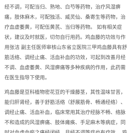
经不调，可配当归、熟地、白芍等药物，治疗风湿痹
痛，肢体麻木，可配独活、威灵仙、桑寄生等药物，治
疗血虚萎黄，可配伍黄芪、当归等药物。 如有相关症
状，建议及时就医，切勿自行用药。鸡血藤的功效与作
用张洁 副主任医师审核山东省立医院三甲鸡血藤具有舒
筋活络、调经止痛、活血补血的功效，可起到改善月经
不调、血虚萎黄、风湿痹痛等多种疾病的作用，此药需
在医生指导下使用。
鸡血藤是豆科植物密花豆的干燥藤茎，其性温味甘苦，
能归肝肾经，善于舒筋活络（舒展筋骨、畅通经络）、
调经止痛、活血补血，临床常用其治疗经脉不畅、络脉
不和造成的风湿痹痛、肢体瘫痪、手足麻木等病症，同
时对血虚血瘀之痛经闭经、月经不调等症也有疗效。 鸡