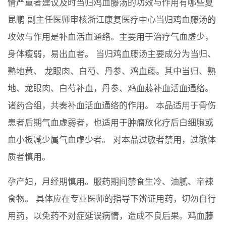
情严重者建议及时当归鸡血藤汤的功效与作用有哪些夏
昆鹏 副主任医师审核浙江康复医疗中心当归鸡血藤汤的
攻效与作用是补血活血通络。主要用于治疗气血虚少，
身体瘦弱，易出血者。 当归鸡血藤汤主要成分为当归、
熟地黄、 龙眼肉、白芍、丹参、鸡血藤。其中当归、熟
地、龙眼肉、白芍补血，丹参、鸡血藤补血活血通络。
诸药合组，共奏补血活血通络的作用。 本品适用于骨伤
患者后期气血虚弱者，也适用于肿瘤放化疗后白细胞或
血小板减少属气血虚少者。 对本品过敏者禁用，过敏体
质者慎用。
孕产妇，月经期慎用。服药期间禁食生冷、油腻、辛辣
食物。 具体应在专业医师的指导下辨证用药，切勿自行
用药，以免药不对症延误病情，造成不良后果。鸡血藤