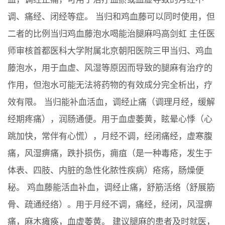
调、痛经、闭经等症。 当归和鸡血藤可以同时使用，但
二者的比例当归鸡血藤泡水喝能治腿麻吗高剑虹 主任医
师审核首都医科大学附属北京朝阳医院三甲当归、鸡血
藤泡水，用于血虚、风湿等原因而导致的腿麻有治疗的
作用，但泡水可能无法将药物的有效成分完全析出，疗
效有限。 当归能补血活血，调经止痛（调理月经，缓解
经期疼痛），润肠通便。用于血虚萎黄，眩晕心悸（心
跳加快，常伴有心慌），月经不调，经闭痛经，虚寒腹
痛，风湿痹痛，跌扑损伤，痈疽（是一种毒疮，发生于
体表、四肢、内脏的急性化脓性疾病）疮疡，肠燥便
秘。 鸡血藤能活血补血，调经止痛，舒筋活络（舒展筋
骨、疏通经络）。用于月经不调，痛经，经闭，风湿痹
痛，麻木瘫痪，血虚萎黄。 建议腿麻的患者及时就医，