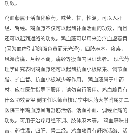
功效。
鸡血藤属于活血化瘀药，味苦、甘，性温，可以入肝
经、肾经。鸡血藤不仅可以起到补血活血的功效，而且
还可以起到通络的功效。鸡血藤可以用来治疗血虚萎黄
(因为血虚引起的面色黄而无光泽)，四肢麻木，瘫痪，
风湿痹痛，月经不调，痛经等瘀血内阻证患者。 现代药
理学研究表明鸡血藤还可以起到抗血小板聚集、调节血
脂、扩血管、抗血小板减少等作用。 鸡血藤属于中药
材，应在医生指导下服用，请勿自行服用。鸡血藤具有
什么功效曹玺 副主任医师审核辽宁中医药大学附属第二
医院三甲鸡血藤具有舒筋活络、活血补血、调经止痛的
功效。可用于治疗月经不调、肢体麻木等。 鸡血藤味甘
苦，药性温，归肝、肾二经。鸡血藤具有舒筋活络、活