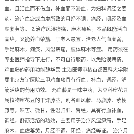
血，且活血而不伤血，补血而不滞血，为妇科调经之要
药。治疗血瘀或血虚所致的月经不调，痛经，闭经及血
虚萎黄等。 2.治疗风湿痹痛，麻木瘫痪，本品既能活血
宣络，又能养血荣筋。于老人最宜。治老人气血虚弱，
手足麻木，瘫痪，风湿痹痛，肢体麻木等症。 用药须在
专业医师指导下进行，不可自行服药，以免贻误病情。
鸡血藤的药用功能魏华民 主治医师审核首都医科大学附
属北京友谊医院三甲鸡血藤具有行血，补血，调经，舒
筋活络的药用功效。 鸡血藤是一味中药，为豆科密花豆
属植物密花豆的干燥藤茎，别名血风藤、马鹿藤、紫梗
藤等，味苦、微甘，性温归肝、肾经，具有行血补血，
调经，舒筋活络的功效，主要用于治疗风湿痹痛，手足
麻木，血虚萎黄，月经不调，闭经，痛经等证。 治疗月