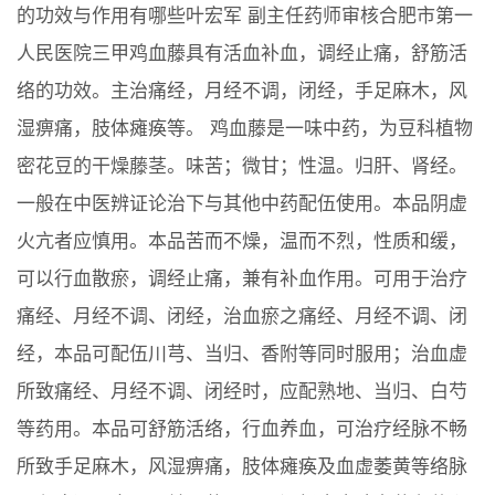
的功效与作用有哪些叶宏军 副主任药师审核合肥市第一
人民医院三甲鸡血藤具有活血补血，调经止痛，舒筋活
络的功效。主治痛经，月经不调，闭经，手足麻木，风
湿痹痛，肢体瘫痪等。 鸡血藤是一味中药，为豆科植物
密花豆的干燥藤茎。味苦；微甘；性温。归肝、肾经。
一般在中医辨证论治下与其他中药配伍使用。本品阴虚
火亢者应慎用。本品苦而不燥，温而不烈，性质和缓，
可以行血散瘀，调经止痛，兼有补血作用。可用于治疗
痛经、月经不调、闭经，治血瘀之痛经、月经不调、闭
经，本品可配伍川芎、当归、香附等同时服用；治血虚
所致痛经、月经不调、闭经时，应配熟地、当归、白芍
等药用。本品可舒筋活络，行血养血，可治疗经脉不畅
所致手足麻木，风湿痹痛，肢体瘫痪及血虚萎黄等络脉