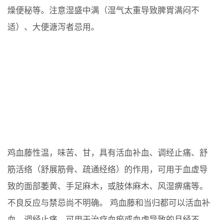
燥便秘等。注意湿盛中满（湿气太重导致脾胃满闷不
适）、大便溏泻者忌用。
鸡血藤性温，味苦、甘，具有活血补血、调经止痛、舒
筋活络（舒展筋骨、疏通经络）的作用，可用于血虚导
致的面部萎黄、手足麻木，或肢体麻木、风湿痹痛等。
不良反应与禁忌尚不明确。 鸡血藤和当归都可以活血补
血，调经止痛，可用于治疗血瘀或血虚导致的月经不