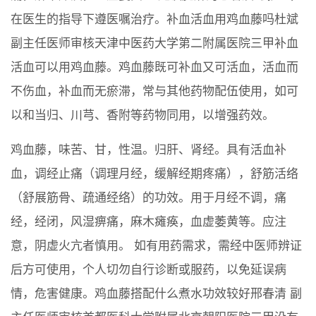
在医生的指导下遵医嘱治疗。补血活血用鸡血藤吗杜斌
副主任医师审核天津中医药大学第二附属医院三甲补血
活血可以用鸡血藤。鸡血藤既可补血又可活血，活血而
不伤血，补血而无瘀滞，常与其他药物配伍使用，如可
以和当归、川芎、香附等药物同用，以增强药效。
鸡血藤，味苦、甘，性温。归肝、肾经。具有活血补
血，调经止痛（调理月经，缓解经期疼痛），舒筋活络
（舒展筋骨、疏通经络）的功效。用于月经不调，痛
经，经闭，风湿痹痛，麻木瘫痪，血虚萎黄等。应注
意，阴虚火亢者慎用。 如有用药需求，需经中医师辨证
后方可使用，个人切勿自行诊断或服药，以免延误病
情，危害健康。鸡血藤搭配什么煮水功效较好邢春清 副