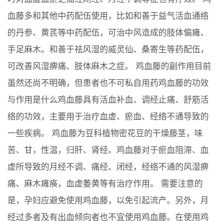
血藤多和其他中药配伍使用，比如和善于益气活血通络
的丹参、黄芪等中药配伍，可治中风造成的肢体偏瘫、
手足麻木。和善于祛风湿的威灵仙、桑寄生等药配伍，
可改善风湿痹痛、肢体麻木之症。 鸡血藤的副作用目前
虽然还尚不明确，但患者也不可私自用药鸡血藤的功效
与作用是什么鸡血藤具有活血补血、调经止痛、舒筋活
络的功效，主要用于治疗血虚、瘀血、经络不通导致的
一些疾病。 鸡血藤为豆科植物密花豆的干燥藤茎，味
苦、甘，性温，归肝、肾经。鸡血藤对于瘀血阻滞、血
虚所导致的月经不调、痛经、闭经，经络不通的风湿痹
痛、麻木瘫痪，血虚萎黄等有治疗作用。 需要注意的
是，孕妇应避免使用鸡血藤，以免引起流产。另外，月
经过多者及有出血倾向者也不宜使用鸡血藤。在使用鸡