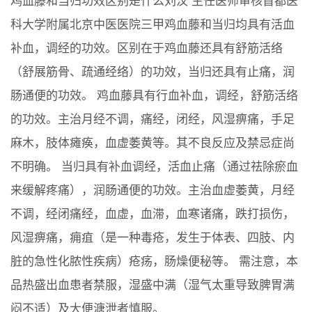
鸡血藤和当归功效区别是什么刘汶 主任医师审核首都医
科大学附属北京中医医院三甲鸡血藤和当归均具有活血
补血，调经的功效。区别在于鸡血藤还具有舒筋活络
（舒展筋骨、疏通经络）的功效，当归还具有止痛，润
肠通便的功效。 鸡血藤具有行血补血，调经，舒筋活络
的功效。主治月经不调，痛经，闭经，风湿痹痛，手足
麻木，肢体瘫痪，血虚萎黄等。其不良反应及禁忌症尚
不明确。 当归具有补血调经，活血止痛（通过祛除瘀血
来缓解疼痛），润肠通便的功效。主治血虚萎黄，月经
不调，经闭痛经，血虚，血滞，血寒诸痛，跌打损伤，
风湿痹痛，痈疽（是一种毒疮，发生于体表、四肢、内
脏的急性化脓性疾病）疮疡，肠燥便秘等。 需注意，本
品热盛出血患者禁服，湿盛中满（湿气太重导致脾胃满
闷不适）及大便溏泄者慎服。