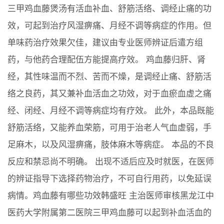
三甲鸡血藤煲汤有活血补血、舒筋活络、调经止痛的功
效，可起到治疗风湿痹痛、月经不调等病症的作用。但
单味药治疗效果欠佳，建议由专业医师辨证后遣方组
药，与他药合理配伍方能提高疗效。 鸡血藤归肝、肾
经，其性味温而不烈、苦而不燥，是调经止痛、舒筋活
络之良药，其又兼补血活血之功效，对于血瘀血虚之痛
经、闭经、月经不调等病症均有疗效。 此外，本品既能
舒筋活络，又能养血荣筋，可用于治老人气血虚弱，手
足麻木，以及风湿痹痛，肢体麻木等病症。 本品的不良
反应和禁忌尚不明确。 出现不适后应及时就医，在医师
的辨证指导下选择药物治疗，不可自行用药，以免延误
病情。鸡血藤有哪些功效韩盛旺 主治医师审核黑龙江中
医药大学附属第二医院三甲鸡血藤可以起到补血活血的