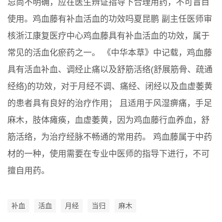
忌尚不明确，应在医生辨证指导下合理用药，不可盲目
使用。鸡血藤有补血活血的功效吗夏昆鹏 副主任医师审
核浙江康复医疗中心鸡血藤具有补血活血的功效，属于
常见的活血化瘀药之一。 《中华本草》中记载，鸡血藤
具有活血补血、调经止痛以及舒筋活络(舒展筋骨、疏通
经络)的功效，对于月经不调、痛经、闭经以及血虚萎黄
的患者具有良好的治疗作用； 且适用于风湿痹痛，手足
麻木，肢体瘫痪，血虚萎黄，因为鸡血藤行血养血，舒
筋活络，为治疗经脉不畅通的常用药。 鸡血藤属于中药
材的一种，使用需要在专业中医师的指导下进行，不可
擅自用药。
补血
活血
月经
当归
麻木