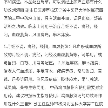
不和病证。本品配益母草，可以调经止痛鸡血藤有什么
功效刘海丽 副主任医师审核辽宁省中医药大学附属第四
医院三甲中药鸡血藤，具有活血补血，调经止痛，舒筋
活络之功效。临床上可用于治疗月经不调，痛经，经
闭，血虚萎黄，风湿痹痛，麻木瘫痪。
1.月经不调，痛经，经闭，血虚萎黄：凡血瘀或血虚所
致的月经不调，痛经，闭经及血虚萎黄等，可单用，或
与当归、白芍、川芎等配伍。 2.风湿痹痛，麻木瘫痪：
治老人气血虚弱，手足麻木，瘫痪等症，常与当归、黄
芪、丹参等同用。治风湿痹痛，肢体麻木，常与独活、
威灵仙、桑寄生等同用。 中药鸡血藤临床使用需要对症
用药，建议根据医生指导使用。鸡血藤煲汤的功效与作
用是什么王自辉 副主任医师审核河北医科大学第二医院