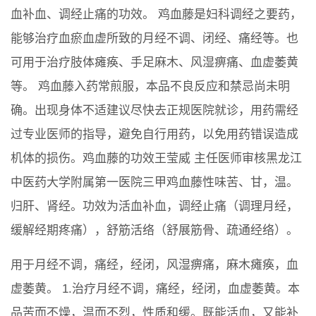
血补血、调经止痛的功效。 鸡血藤是妇科调经之要药，
能够治疗血瘀血虚所致的月经不调、闭经、痛经等。也
可用于治疗肢体瘫痪、手足麻木、风湿痹痛、血虚萎黄
等。 鸡血藤入药常煎服，本品不良反应和禁忌尚未明
确。出现身体不适建议尽快去正规医院就诊，用药需经
过专业医师的指导，避免自行用药，以免用药错误造成
机体的损伤。鸡血藤的功效王莹威 主任医师审核黑龙江
中医药大学附属第一医院三甲鸡血藤性味苦、甘，温。
归肝、肾经。功效为活血补血，调经止痛（调理月经，
缓解经期疼痛），舒筋活络（舒展筋骨、疏通经络）。
用于月经不调，痛经，经闭，风湿痹痛，麻木瘫痪，血
虚萎黄。 1.治疗月经不调，痛经，经闭，血虚萎黄。本
品苦而不燥，温而不烈，性质和缓。既能活血，又能补