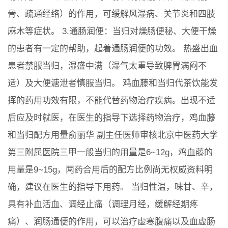
骨、疏通经络）的作用，可缓解风湿病、关节炎和四肢
麻木等症状。 3.通肠润便：当归对燥肠便秘、大便干燥
的患者有一定的帮助，起着通肠润便的功效。 热盛出血
患者禁服当归，湿盛中满（湿气太重导致脾胃满闷不
适）及大便溏泄者慎服当归。 鸡血藤和当归代茶饮能发
挥的药用功效有限，不能代替药物治疗疾病。出现不适
后应及时就医，在医生的指导下选择药物治疗，鸡血藤
和当归配方用量俞丽华 副主任医师审核北京中医药大学
第三附属医院三甲一般当归的用量是6~12g，鸡血藤的
用量是9~15g，两药合用后的配方比例尚无权威资料明
确，建议在医生的指导下用药。 当归性温，味甘、辛，
具有补血活血、调经止痛（调理月经，缓解经期疼
痛）、润肠通便的作用，可以治疗虚寒腹痛以及血虚肠