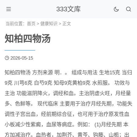
333文库
当前位置：
首页
>
健康知识
> 正文
知柏四物汤
2026-05-15
知柏四物汤 方剂来源 明．。 组成与用法 生地15克 当归
9克 川芎6克 白芍9克 知母9克黄柏9克 水煎服。 功效与
主治 功能滋阴降火，调经和血。主治阴虚火旺，月经量
多、色鲜等。 现代临床 主要用于治疗月经先期，功能失
调性子宫出血，经前期综合征，也可用于治疗原发性血
小板减少性紫癜，血尿等病症。例如： (1)月经先期 本
方加减治疗。血热者，加荆芥、黄芩、钩藤、山栀；出