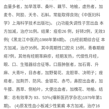
血量多者，加旱莲草、桑叶、藕节、地榆，虚热者，加
麦冬、阿胶、天冬、石斛。常能取得良效(《中医妇科
学》上海科学技术出版社)。 (2)功能失调性子宫出血 本
方加减，治疗31例。结果：痊愈26 例，好转2例，无效3
例(《黑龙江中医药)1988年第6期)。 (3)经前期综合征 本
方加减，治疗35例。其中周期性口腔炎 15例，青春期痤
疮7例，其他有经期荨麻疹，经期发热，代偿性月经，
眼、口、生殖器综合征等。口唇肿胀者，加石膏、升
麻、大青叶，目赤者，加野菊花、龙胆草、决明子；痤
疮者，加荆芥、防风、金银花、赤芍，鼻腔出血者，加
牛膝、茜草、侧柏叶，大便出血者，加槐花、地榆。结
果：总有效率为 93．53％(嚷新医药学杂志)1979年第1
期)。 (4)原发性血小板减少性紫癜 本方加减，治疗16