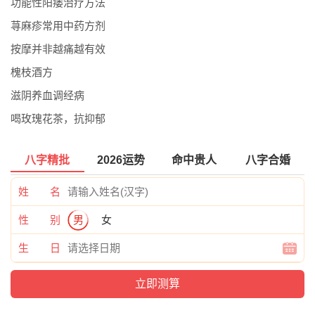
功能性阳痿治疗方法
荨麻疹常用中药方剂
按摩并非越痛越有效
槐枝酒方
滋阴养血调经病
喝玫瑰花茶，抗抑郁
八字精批
2026运势
命中贵人
八字合婚
姓 名
性 别
男
女
生 日