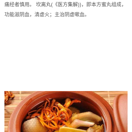
痛经者慎用。 坎离丸(《医方集解))，即本方蜜丸组成，
功能滋阴血，清虚火；主治阴虚嗽血。