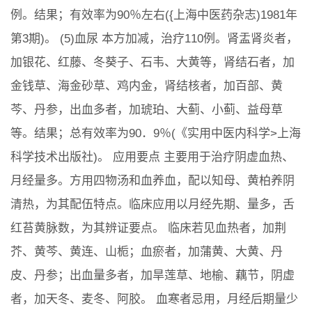
例。结果；有效率为90％左右({上海中医药杂志)1981年
第3期)。 (5)血尿 本方加减，治疗110例。肾盂肾炎者，
加银花、红藤、冬葵子、石韦、大黄等，肾结石者，加
金钱草、海金砂草、鸡内金，肾结核者，加百部、黄
芩、丹参，出血多者，加琥珀、大蓟、小蓟、益母草
等。结果；总有效率为90．9％(《实用中医内科学>上海
科学技术出版社)。 应用要点 主要用于治疗阴虚血热、
月经量多。方用四物汤和血养血，配以知母、黄柏养阴
清热，为其配伍特点。临床应用以月经先期、量多，舌
红苔黄脉数，为其辨证要点。 临床若见血热者，加荆
芥、黄芩、黄连、山栀；血瘀者，加蒲黄、大黄、丹
皮、丹参；出血量多者，加旱莲草、地榆、藕节，阴虚
者，加天冬、麦冬、阿胶。 血寒者忌用，月经后期量少