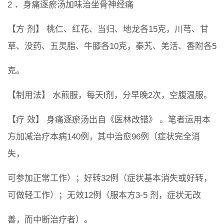
2 ．身痛逐瘀汤加味治坐骨神经痛
【方 剂】 桃仁、红花、当归、地龙各15克，川芎、甘
草、没药、五灵脂、牛膝各10克，秦艽、羌活、香附各5
克。
【制用法】 水煎服，每天l剂，分早晚2次，空腹温服。
【疗 效】 身痛逐瘀汤出自《医林改错》 。笔者运用本
方加减治疗本病140例，其中治愈96例（症状完全消
失，
可参加正常工作）；好转32例（症状基本消失或好转，
可做轻工作）；无效12例（服本方3-5 剂，症状无改
善，而中断治疗者）。