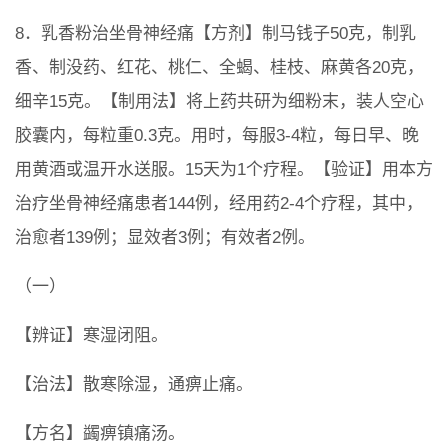
8．乳香粉治坐骨神经痛【方剂】制马钱子50克，制乳
香、制没药、红花、桃仁、全蝎、桂枝、麻黄各20克，
细辛15克。【制用法】将上药共研为细粉末，装人空心
胶囊内，每粒重0.3克。用时，每服3-4粒，每日早、晚
用黄酒或温开水送服。15天为1个疗程。【验证】用本方
治疗坐骨神经痛患者144例，经用药2-4个疗程，其中，
治愈者139例；显效者3例；有效者2例。
（一）
【辨证】寒湿闭阻。
【治法】散寒除湿，通痹止痛。
【方名】蠲痹镇痛汤。