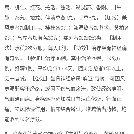
芎、桃仁、红花、羌活、独活、制没药、香附、川牛
膝、秦艽、地龙、伸筋草各9克，甘草6克。【加减】兼
风寒者加制川乌、桂枝各9克；兼湿热者加苍术、黄柏各
9克；气虚者加黄芪30克；痛剧者加蜈蚣3条。【制用
法】水煎2次分服，每天1剂。【功效】治疗坐骨神经痛
有奇效。【验证】治疗36例，其中治愈29例，显效6
例，好转1例。平均治疗17.4天。随访治愈者1年以上，
无一复发。【备注】坐骨神经痛属“痹证”范畴，可因风
寒湿邪客于经络，或因闪伤气血瘫滞，致使经络痹阻，
气血通而痛。身痛逐瘀汤加减具有活血化瘀，行血止
痛，祛风除湿作用，临床结合辫证，增减恰当药物，均
能收到显著疗效。