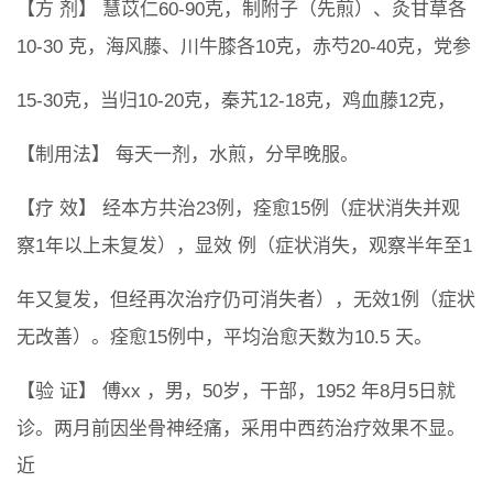
【方 剂】 慧苡仁60-90克，制附子（先煎）、灸甘草各
10-30 克，海风藤、川牛膝各10克，赤芍20-40克，党参
15-30克，当归10-20克，秦艽12-18克，鸡血藤12克，
【制用法】 每天一剂，水煎，分早晚服。
【疗 效】 经本方共治23例，痊愈15例（症状消失并观
察1年以上未复发），显效 例（症状消失，观察半年至1
年又复发，但经再次治疗仍可消失者），无效1例（症状
无改善）。痊愈15例中，平均治愈天数为10.5 天。
【验 证】 傅xx ，男，50岁，干部，1952 年8月5日就
诊。两月前因坐骨神经痛，采用中西药治疗效果不显。
近