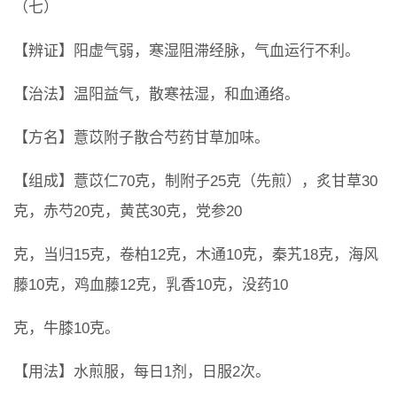
（七）
【辨证】阳虚气弱，寒湿阻滞经脉，气血运行不利。
【治法】温阳益气，散寒祛湿，和血通络。
【方名】薏苡附子散合芍药甘草加味。
【组成】薏苡仁70克，制附子25克（先煎），炙甘草30
克，赤芍20克，黄芪30克，党参20
克，当归15克，卷柏12克，木通10克，秦艽18克，海风
藤10克，鸡血藤12克，乳香10克，没药10
克，牛膝10克。
【用法】水煎服，每日1剂，日服2次。