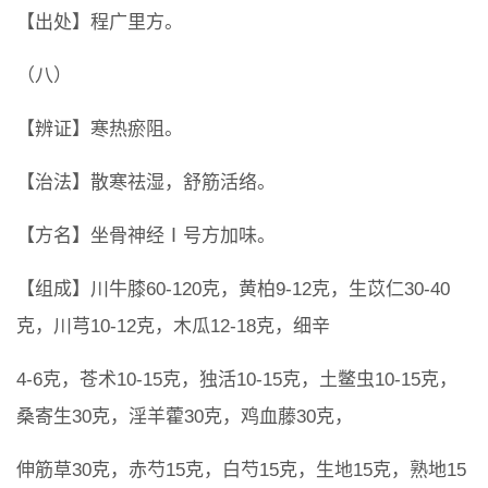
【出处】程广里方。
（八）
【辨证】寒热瘀阻。
【治法】散寒祛湿，舒筋活络。
【方名】坐骨神经Ⅰ号方加味。
【组成】川牛膝60-120克，黄柏9-12克，生苡仁30-40
克，川芎10-12克，木瓜12-18克，细辛
4-6克，苍术10-15克，独活10-15克，土鳖虫10-15克，
桑寄生30克，淫羊藿30克，鸡血藤30克，
伸筋草30克，赤芍15克，白芍15克，生地15克，熟地15