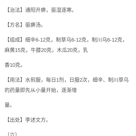
【治法】通阳开痹，驱湿逐寒。
【方名】驱痹汤。
【组成】细辛6-12克，制草乌6-12克，制川乌6-12克，
麻黄15克，牛膝20克，木瓜20克，乳
香10克。
【用法】水煎服，每日1剂，日服2次，细辛、制川草乌
的药量即先从小量开始，逐渐增
量。
【出处】李述文方。
（六）