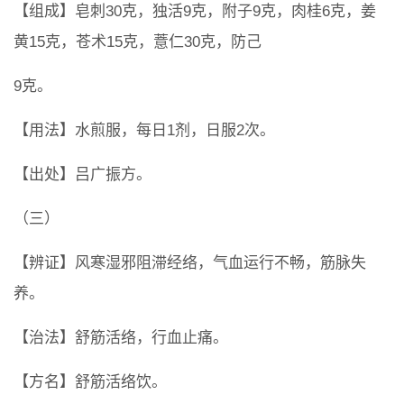
【组成】皂刺30克，独活9克，附子9克，肉桂6克，姜
黄15克，苍术15克，薏仁30克，防己
9克。
【用法】水煎服，每日1剂，日服2次。
【出处】吕广振方。
（三）
【辨证】风寒湿邪阻滞经络，气血运行不畅，筋脉失
养。
【治法】舒筋活络，行血止痛。
【方名】舒筋活络饮。