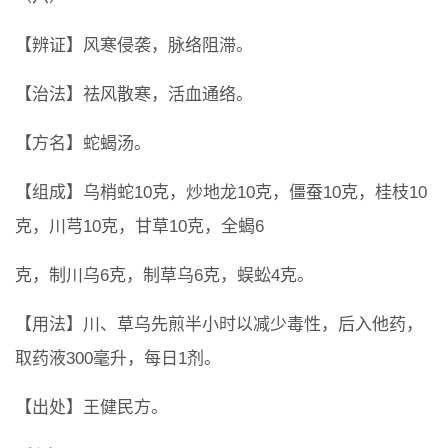
【辨证】风寒侵袭，脉络阻滞。
【治法】祛风散寒，活血通络。
【方名】蛇蝎汤。
【组成】乌梢蛇10克，炒地龙10克，僵蚕10克，桂枝10
克，川芎10克，甘草10克，全蝎6
克，制川乌6克，制草乌6克，蜈蚣4克。
【用法】川、草乌先煎半小时以减少毒性，后入他药，
取药液300毫升，每日1剂。
【出处】王健民方。