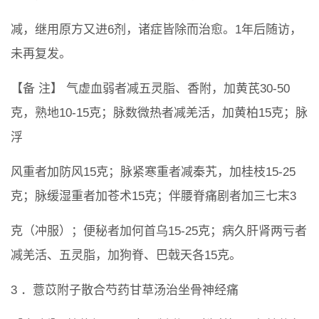
减，继用原方又进6剂，诸症皆除而治愈。1年后随访，
未再复发。
【备 注】 气虚血弱者减五灵脂、香附，加黄芪30-50
克，熟地10-15克；脉数微热者减羌活，加黄柏15克；脉
浮
风重者加防风15克；脉紧寒重者减秦艽，加桂枝15-25
克；脉缓湿重者加苍术15克；伴腰脊痛剧者加三七末3
克（冲服）；便秘者加何首乌15-25克；病久肝肾两亏者
减羌活、五灵脂，加狗脊、巴戟天各15克。
3 ．薏苡附子散合芍药甘草汤治坐骨神经痛