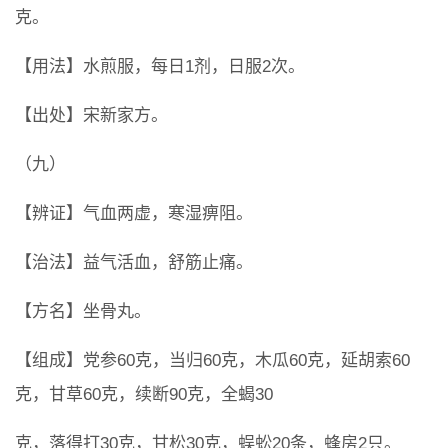
克。
【用法】水煎服，每日1剂，日服2次。
【出处】宋新家方。
（九）
【辨证】气血两虚，寒湿痹阻。
【治法】益气活血，舒筋止痛。
【方名】坐骨丸。
【组成】党参60克，当归60克，木瓜60克，延胡索60
克，甘草60克，续断90克，全蝎30
克，落得打30克，甘松30克，蜈蚣20条，蜂房2只。