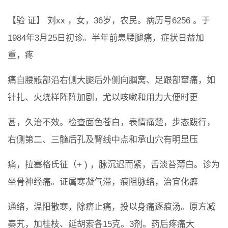
【验 证】 刘xx ，女，36岁，农民。病历号6256 。于
1984年3月25日初诊。半年前患腰腿痛，症状日益加
重，疼
痛自腰骶部沿右侧大腿后外侧向腘窝、足跟部窜痛，如
针扎、火烧样阵阵加剧，尤以咳嗽和用力大便时更
甚，久治不效。检查面色苍白，表情痛楚，步态跋行，
右侧第二、三髓后孔及臀线中点和承山穴有明显压
痛，拉塞格氏征（+ ) ，脉沉迟而紧，舌淡苔薄白。诊为
坐骨神经痛。证属寒凝气滞，痕阻脉络，治宜化癖
通络，温阳散寒，除痹止痛，投以身痛逐痕汤。原方减
秦艽，加桂枝、延胡索各15克。3剂。药后疼痛大