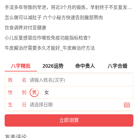
手淫多年导致的早泄，将近3个月的锻炼，早射终于不反复发作了。
怎么做可以减肚子 六个小秘方快速告别腹部赘肉
饮食调养对付亚健康
小儿反复感冒应作哪些免疫功能指标检查?
牛皮廨治疗需要多久才能好_牛皮癣治疗方法
八字精批
2026运势
命中贵人
八字合婚
姓 名
性 别
男
女
生 日
发表评论