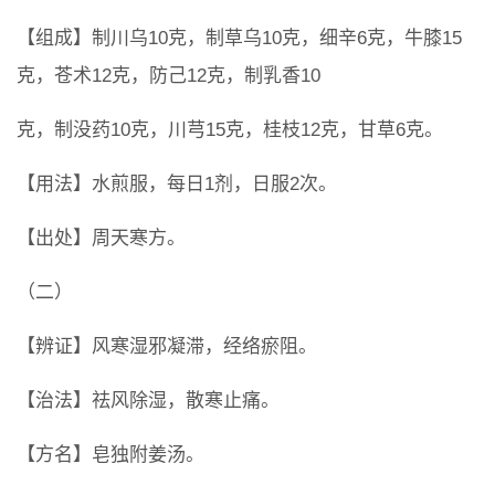
【组成】制川乌10克，制草乌10克，细辛6克，牛膝15
克，苍术12克，防己12克，制乳香10
克，制没药10克，川芎15克，桂枝12克，甘草6克。
【用法】水煎服，每日1剂，日服2次。
【出处】周天寒方。
（二）
【辨证】风寒湿邪凝滞，经络瘀阻。
【治法】祛风除湿，散寒止痛。
【方名】皂独附姜汤。