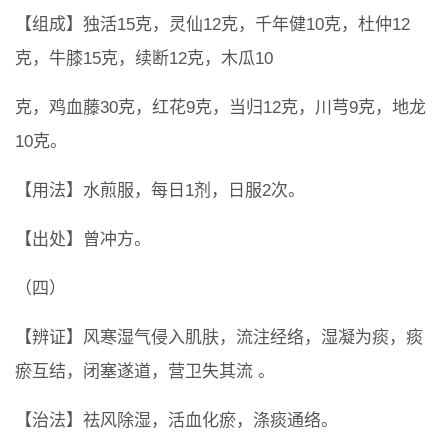
【组成】独活15克，灵仙12克，千年健10克，杜仲12
克，牛膝15克，续断12克，木瓜10
克，鸡血藤30克，红花9克，当归12克，川芎9克，地龙
10克。
【用法】水煎服，每日1剂，日服2次。
【出处】曾冲方。
（四）
【辨证】风寒湿气侵入肌肤，流注经络，湿凝为痰，痰
瘀互结，闭塞遂道，营卫失其流 。
【治法】祛风除湿，活血化瘀，涤痰通络。