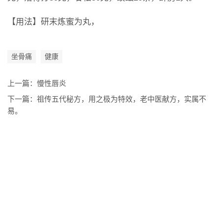
【用法】研末炼蜜为丸，
坐骨痛
健康
上一篇：
慢性唇炎
下一篇：
祖传五代秘方，用之极为特效，老中医献方，实属不
易。