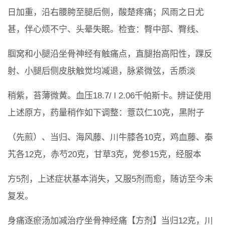
日加重，沿右腰胯至腿后侧，酸楚疼痛；风雨之日尤
甚，伴心烦不宁、头晕失眠。检查：臀中部、臀线、
腘窝和小腿沿坐骨神经有触痛点，直腿抬高阳性，踝反
射、小腿后侧皮肤触觉均减退，脉紧微弦，舌质淡
稍紫，苔薄微黄。血压18.7/ l 2.06千帕斯卡。辨证使用
上述原方，药量稍作如下调整：薏苡仁10克，黑附子
（先煎）、当归、海风藤、川牛膝各10克，鸡血藤、秦
艽各12克，赤芍20克，甘草3克，党参15克，经服本
方5剂，上述症状基本消失，又服5剂而愈，随访至今未
复发。
身痛逐瘀汤加减治疗坐骨神经痛【方剂】当归12克，川