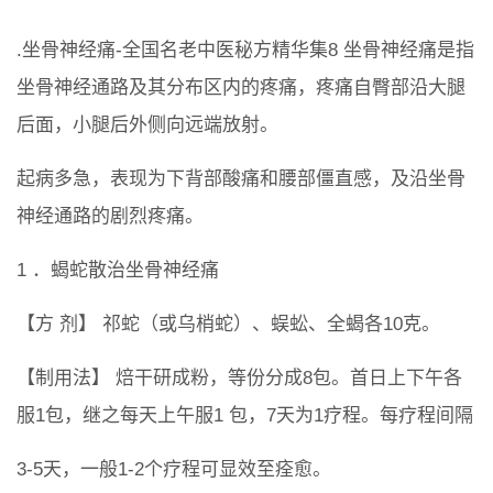
.坐骨神经痛-全国名老中医秘方精华集8 坐骨神经痛是指
坐骨神经通路及其分布区内的疼痛，疼痛自臀部沿大腿
后面，小腿后外侧向远端放射。
起病多急，表现为下背部酸痛和腰部僵直感，及沿坐骨
神经通路的剧烈疼痛。
1 ．蝎蛇散治坐骨神经痛
【方 剂】 祁蛇（或乌梢蛇）、蜈蚣、全蝎各10克。
【制用法】 焙干研成粉，等份分成8包。首日上下午各
服1包，继之每天上午服1 包，7天为1疗程。每疗程间隔
3-5天，一般1-2个疗程可显效至痊愈。