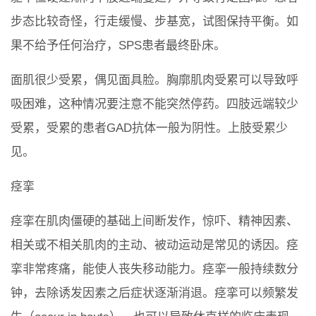
步态比较奇怪，行走缓慢、步基宽，试图保持平衡。如
果不给予任何治疗，SPS患者最终卧床。
面肌很少受累，偶见面具脸。胸廓肌肉受累可以导致呼
吸困难，这种情况要注意不能突然停药。四肢远端较少
受累，受累的患者GAD抗体一般为阴性。上肢受累少
见。
痉挛
痉挛在肌肉僵硬的基础上间断发作，惊吓、精神因素、
相关或不相关肌肉的主动、被动运动是常见的诱因。痉
挛非常疼痛，能使人丧失移动能力。痉挛一般持续数分
钟，去除诱发因素之后症状逐渐消退。痉挛可以频繁发