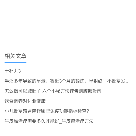
相关文章
十补丸3
手淫多年导致的早泄，将近3个月的锻炼，早射终于不反复发作了。
怎么做可以减肚子 六个小秘方快速告别腹部赘肉
饮食调养对付亚健康
小儿反复感冒应作哪些免疫功能指标检查?
牛皮廨治疗需要多久才能好_牛皮癣治疗方法