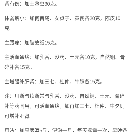
背有伤：加土鳖虫30克。
体弱瘦小：加何首乌、女贞子、黄芪各20克，陈皮10
克。
主腰痛：加破故纸15克。
主活血通络：加乳香、没药、土元各10克，自然铜、骨
碎补各15克。
主增强补肝肾：加三七、杜仲、牛膝各15克。
注：川断与续断常与乳香、没药、自然铜、土元、骨碎
补等药同用，可活血通络，如再加三七、杜仲、牛夕则
可增补肝肾。
用法：加高度酒5斤，浸泡一月，每天摇震一次，早晚各