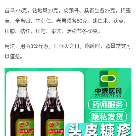
首乌7.5克，钻地风10克，虎颈骨、桑寄生各25克，稀签
草、全当归、生荷仁、老君须各50克，焦白术、茯苓、
川膝、桔红、川芎、秦艽、活松节各40克。
用法：用酒3公斤煮，适退火之日，临睡时，照量常饮可
以痊愈。