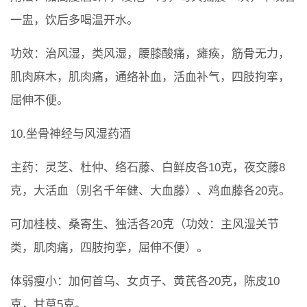
一盅，饮后多喝温开水。
功效：治风湿，类风湿，腰膝酸痛，瘫痪，筋骨无力，
肌肉麻木，肌肉痛，通络补血，活血补气，四肢拘挛，
屈伸不便。
10.坐骨神经与风湿药酒
主药：灵芝、杜仲、络石藤、白鲜皮各10克，夜交藤8
克，大活血（别名千年健、大血藤）、鸡血藤各20克。
可加桂枝、桑寄生、独活各20克（功效：主风湿关节
类，肌肉痛，四肢拘挛，屈伸不便）。
体弱瘦小：加何首乌、女贞子、黄芪各20克，陈皮10
克，甘草5克。