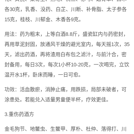
各30克，乳香、没药、白芷、川断、补骨脂、太子参各
15克，桂枝、川郁金、木香各9克。
用法：药为粗末，上等白酒8.8斤，盛瓷缸内与药密封，
再用草泥封固，放通风干燥的避光室内，每天摇1次，35
天，滤出药酒，再将渣用白布包之滤汁，与前汁合，密
封备用，每日3次，每次1小杯10-20克，一次喝完，立饮
温开水1杯，卧床而睡，一日可愈。
功效：活血散瘀，消肿止痛，用跌损，局部未破者，可
涂患处。若能兑入适量男童便半杯，疗效更佳。
3.重伤药酒方
金毛狗节、地鳖虫、生鳖甲、厚朴、杜仲、落得打、川