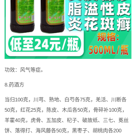
功效：风气等症。
8.药酒方
当归100克，川芎、熟地、白芍各75克，羌活、川断各
50克，红花25克，陈皮、木瓜各50克，骨碎补100克，
羊霍40克，虎骨、五加皮、杞子、破故纸、三七、莬丝
饼、落得打、海风藤各50克，黑枣子、胡桃肉各200