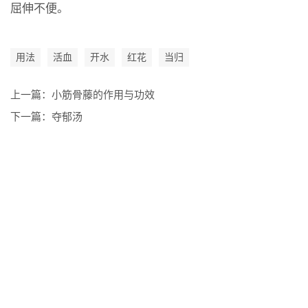
屈伸不便。
用法
活血
开水
红花
当归
上一篇：
小筋骨藤的作用与功效
下一篇：
夺郁汤