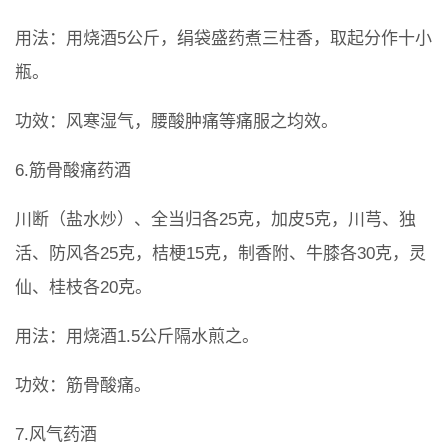
用法：用烧酒5公斤，绢袋盛药煮三柱香，取起分作十小
瓶。
功效：风寒湿气，腰酸肿痛等痛服之均效。
6.筋骨酸痛药酒
川断（盐水炒）、全当归各25克，加皮5克，川芎、独
活、防风各25克，桔梗15克，制香附、牛膝各30克，灵
仙、桂枝各20克。
用法：用烧酒1.5公斤隔水煎之。
功效：筋骨酸痛。
7.风气药酒