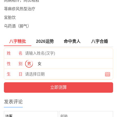
同病相怜，同忧相救
荨麻疹风热型治疗
宜胎饮
乌药酒（脚气）
八字精批
2026运势
命中贵人
八字合婚
姓 名
性 别
男
女
生 日
发表评论