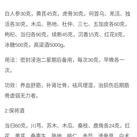
白人参30克，黄芪45克，虎骨30克，何首乌、羌活、独
活各30克，木瓜、熟地、杜仲、三七、五加皮各60克，
枸杞、当归各90克，续断45克，沉香15克、红花9克，
冰糖500克，高梁酒5000g。
用法：密封浸泡二星期后备用，每次30克，早晚各一
次。
功效：养血舒筋，补肾壮骨，袪风理湿，治损伤后期筋
骨虚弱无力者。
2.保将酒
当归60克，川芎、苏木、木瓜、桑枝、鹿角各24克，红
花、黄芪、桑寄生、熟地、桃仁、赤芍、透骨草、白术