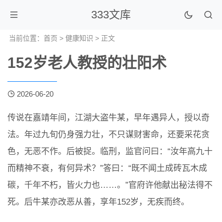
333文库
当前位置：
首页
>
健康知识
> 正文
152岁老人教授的壮阳术
2026-06-20
传说在嘉靖年间，江湖大盗牛某，早年遇异人，授以奇
法。年过九旬仍身强力壮，不只谋财害命，还要采花贪
色，无恶不作。后被捉。临刑，监官问曰：“汝年高九十
而精神不衰，有何异术？”答曰：“既不闻土成砖瓦木成
碳，千年不朽，皆火力也……。”官府许他献出秘法得不
死。后牛某亦改恶从善，享年152岁，无疾而终。