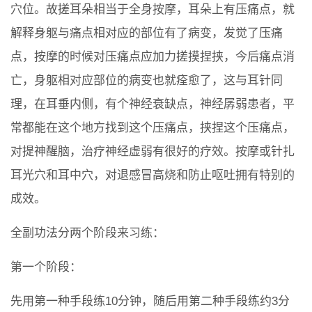
穴位。故搓耳朵相当于全身按摩，耳朵上有压痛点，就
解释身躯与痛点相对应的部位有了病变，发觉了压痛
点，按摩的时候对压痛点应加力搓摸捏挟，今后痛点消
亡，身躯相对应部位的病变也就痊愈了，这与耳针同
理，在耳垂内侧，有个神经衰缺点，神经孱弱患者，平
常都能在这个地方找到这个压痛点，挟捏这个压痛点，
对提神醒脑，治疗神经虚弱有很好的疗效。按摩或针扎
耳光穴和耳中穴，对退感冒高烧和防止呕吐拥有特别的
成效。
全副功法分两个阶段来习练：
第一个阶段：
先用第一种手段练10分钟，随后用第二种手段练约3分