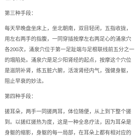
第三种手段：
每天早晚盘坐床上，坐北朝南，双目轻闭，五指收拢，
用左右两手的指腹，一同穿插按摩左右两足心的涌泉穴
各200次，涌泉穴位于第一足趾端与足根联线前五分之一
的塌陷处。涌泉穴是足少阳肾经的起点，按摩这个穴位
是滋阴补肾，练五脏六腑，活泼肾经内气，强健身躯，
阻止早衰的妙法。
第四种手段：
搓耳朵，两手一同搓两耳，体位随便，从上到下整个搓
到。以搓红搓热为度，这是一种全息疗法，因为耳朵是
身躯的缩影，身躯的每一局部，在耳朵上都有相对应的