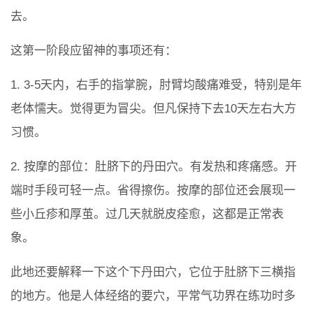
去。
这第一阶段应留神的事项还有：
1. 3-5天内，右手的指掌腕，肘臂均酸痛难受，特别是年
老体懦夫。觉得更为冒尖。但凡保持下去10天左右大方
习惯。
2. 按摩的部位：肚脐下的丹田穴。有发热和疼痛感。开
端时手段可轻一点。省得擦伤。按摩的部位还会展现一
些小丘疹和厚茧。过几天就脱皮痊愈，这都是正常表
象。
此地还要解释一下这个下丹田穴，它位于肚脐下三横指
的地方。他是人体经络的要穴，平常气功界在练功时多