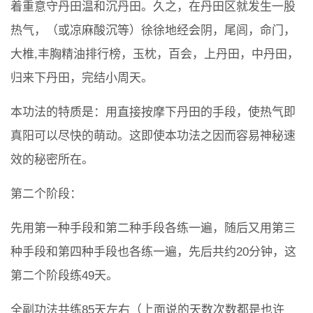
着重意守丹田温和沉丹田。久之，在丹田区就发生一股
热气，（或凉麻酸沉等）徐徐地经会阴，尾闾，命门，
大椎,丰胸精油排行榜，玉枕，百会，上丹田，中丹田，
归来下丹田，完结小周天。
本功法的特质是：用直接按摩下丹田的手段，使热气即
真阳可以尽快的萌动。这即使本功法之因而容易神秘速
效的秘密所在。
第二个阶段：
先用第一种手段和第二种手段各练一遍，随后又用第三
种手段和第四种手段也各练一遍，先后共约20分钟，这
第二个阶段练49天。
全副功法共练85天左右（上面说的天数次数都是也许