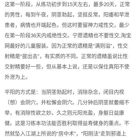
这第一阶段，从练功初步到15天左右，最多20天，正常
的男性，每到午夜，阴茎勃起，坚挺反常。阳痿和早泄
患者，病情也开端起色，但这时要留神力戒性交，最少
在第一阶段36天内戒绝性交。宁愿遗精也不要性交,淘宝
网最好的儿童服装。因为正常的遗精是“满则溢”，性交
射精是“拔出去”，有实质的不同。正常的遗精虽说比性
交射精要好一些，但从基本上说，还是以保住真阳不使
外泄为上。
平阳的方式是：当阴茎勃起时，消除杂念，闭目内视
（想）会阴穴，并松懈会阴穴。几分钟后阴茎就萎缩不
举，有消除性欲之妙。久之则元阳充盈，身躯日益康
健。这是习练本功法能否胜利取得益寿健身的重点。不
然就坠入江湖上所说的“房中术”，“阳刚法”走到邪道上