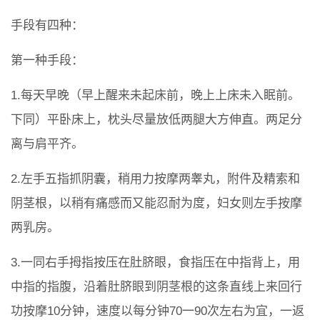
手段有四种：
第一种手段：
1.每天早晚（早上醒来未起床前，晚上上床未入眠前。
下同）平卧床上，枕头尽量放低两腿大方伸直。两足分
离与肩平齐。
2.左手五指抓阴囊，稍用力按摩两睾丸，附件及精索和
阴茎根，以稍有痛感而又能忍耐为度，妇女则左手按摩
两乳房。
3.一同右手拇指按压在肚脐眼，食指压在中指背上，用
中指的指腹，沿着肚脐眼到阴茎根的这条直线上来回行
功按摩10分钟，速度以每分钟70一90次左右为宜，一返