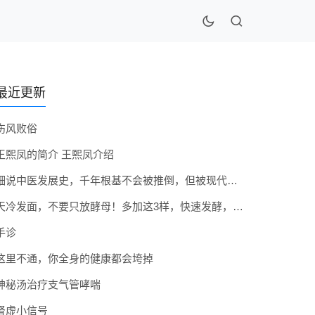
最近更新
伤风败俗
王熙凤的简介 王熙凤介绍
细说中医发展史，千年根基不会被推倒，但被现代医疗模式堵住出路
天冷发面，不要只放酵母！多加这3样，快速发酵，蓬松香软弹性十足
手诊
这里不通，你全身的健康都会垮掉
神秘汤治疗支气管哮喘
肾虚小信号