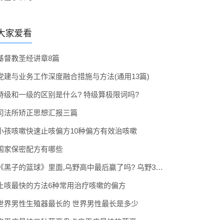
大家爱看
基督教圣经讲章8篇
党建与业务工作深度融合措施与方法(通用13篇)
特级和一级的区别是什么? 特级算极限词吗?
司法所矫正思想汇报三篇
小孩咳嗽快速止咳偏方10种偏方有效治咳嗽
国家保密配方有哪些
《黑子的篮球》里面,乌野高中最后赢了吗? 乌野3年拿到全国冠军了吗
止咳最快的方法6种常用治疗咳嗽的偏方
世界男性生殖器最长的 世界男性最长是多少