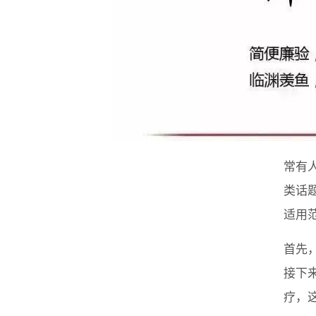
常有
类话
适用
首先
接下
疗，