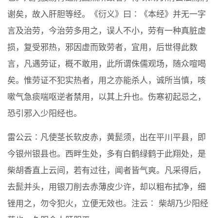
谢矣，故入肝胆等经。《衍义》曰∶《本经》并无一字
言及治劳，今治劳多用之，误人不小，劳有一种真脏虚
损，复受邪热，邪因虚而致劳者，宜用，后世得此数
言，凡遇劳证，概不敢用，此所谓侏儒观场，随众喧喝
矣。惟劳证不犯实热者，用之亦能杀人，诚所当慎，咳
嗽气急痰喘呕逆者禁用，以其上升也。伤寒初起忌之，
恐引邪入少阳经也。
雷公云∶凡使茎长软皮赤，黄髭须，出在平川平县，即
今银州银县也。西畔生处，多有白鹤绿鹤于此翔处，是
柴胡香直上云间，若有过往，闻者皆气爽。凡采得后，
去髭并头，用银刀削去赤薄皮少许，却以粗布拭净，细
锉用之，勿令犯火，立便无效也。注云∶ 柴胡乃少阳经