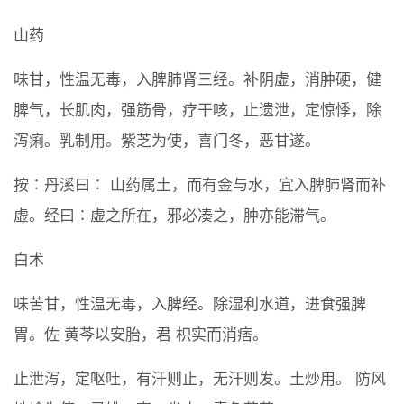
山药
味甘，性温无毒，入脾肺肾三经。补阴虚，消肿硬，健
脾气，长肌肉，强筋骨，疗干咳，止遗泄，定惊悸，除
泻痢。乳制用。紫芝为使，喜门冬，恶甘遂。
按∶丹溪曰∶ 山药属土，而有金与水，宜入脾肺肾而补
虚。经曰∶虚之所在，邪必凑之，肿亦能滞气。
白术
味苦甘，性温无毒，入脾经。除湿利水道，进食强脾
胃。佐 黄芩以安胎，君 枳实而消痞。
止泄泻，定呕吐，有汗则止，无汗则发。土炒用。 防风