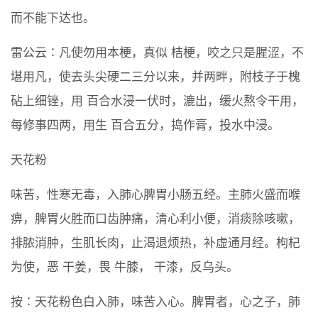
而不能下达也。
雷公云∶凡使勿用本梗，真似 桔梗，咬之只是腥涩，不
堪用凡，使去头尖硬二三分以来，并两畔，附枝子于槐
砧上细锉，用 百合水浸一伏时，漉出，缓火熬令干用，
每修事四两，用生 百合五分，捣作膏，投水中浸。
天花粉
味苦，性寒无毒，入肺心脾胃小肠五经。主肺火盛而喉
痹，脾胃火胜而口齿肿痛，清心利小便，消痰除咳嗽，
排脓消肿，生肌长肉，止渴退烦热，补虚通月经。枸杞
为使，恶 干姜，畏 牛膝， 干漆，反乌头。
按∶天花粉色白入肺，味苦入心。脾胃者，心之子，肺