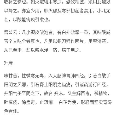
收补之骤也。如火嗽辄用寒凉，恐致相激，须用此酸敛
以降之。亦宜少用，肺火郁及寒邪初起者禁用，小儿尤
甚，以酸能钩痰引嗽也。
雷公云∶凡小颗皮皱泡者，有白扑盐霜一重，其味酸咸
苦辛甘味全者真也，凡用以铜刀劈作两片，用蜜浸蒸，
从巳至申，却以浆水浸一宿，焙干用之。
升麻
味甘苦，性微寒无毒，入大肠脾胃肺四经。引葱白散手
阳明之风邪，引石膏止阳明之齿痛，引诸药游行四经，
升阳气于至阴之下，故名 升麻。又主解百毒，杀精物，
辟瘟疫，除蛊毒，止泻痢。 白芷为使，形轻而坚实青绿
色者佳。