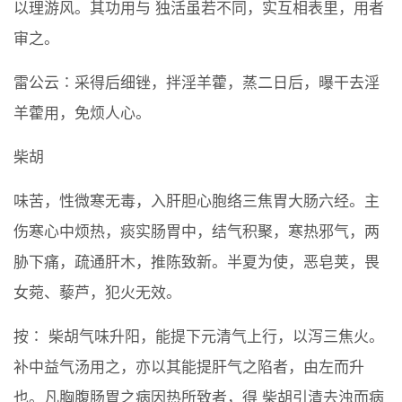
以理游风。其功用与 独活虽若不同，实互相表里，用者
审之。
雷公云∶采得后细锉，拌淫羊藿，蒸二日后，曝干去淫
羊藿用，免烦人心。
柴胡
味苦，性微寒无毒，入肝胆心胞络三焦胃大肠六经。主
伤寒心中烦热，痰实肠胃中，结气积聚，寒热邪气，两
胁下痛，疏通肝木，推陈致新。半夏为使，恶皂荚，畏
女菀、藜芦，犯火无效。
按∶ 柴胡气味升阳，能提下元清气上行，以泻三焦火。
补中益气汤用之，亦以其能提肝气之陷者，由左而升
也。凡胸腹肠胃之病因热所致者，得 柴胡引清去浊而病