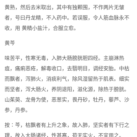
黄熟，然后去米取出，其中有独颗围，不作两片无皱
者，号曰丹龙精，不入药中。若误服，令人筋血脉永不
收，用 黄精小盐汁，合服立愈。
黄芩
味苦平，性寒无毒，入肺大肠膀胱胆四经。主崩淋热
疽，痛痢恶疮，解毒收口，去翳明目，调经安胎。中枯
而飘者，泻肺火，消痰利气，除风湿留热于肌表。细实
而坚者，泻大肠火，养阴退阳，滋化源，除热于膀胱。
山茱萸、龙骨为使，恶葱实，畏丹砂，牡丹，藜芦、沙
参，丹参。
按∶芩，枯飘者有上升之象，故入肺，坚实者有下行之
理，故入大肠诸经，性甚寒，苟无实火，不宜用之。