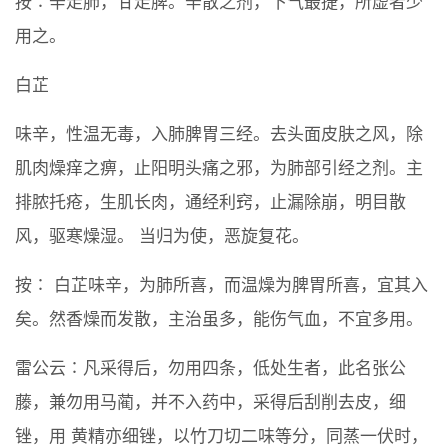
按∶辛走肺，甘走脾。辛散之剂，下气最捷，所虚者少
用之。
白芷
味辛，性温无毒，入肺脾胃三经。去头面皮肤之风，除
肌肉燥痒之痹，止阳明头痛之邪，为肺部引经之剂。主
排脓托疮，生肌长肉，通经利窍，止漏除崩，明目散
风，驱寒燥湿。 当归为使，恶旋复花。
按∶ 白芷味辛，为肺所喜，而温燥为脾胃所喜，宜其入
矣。然香燥而发散，主治虽多，能伤气血，不宜多用。
雷公云∶凡采得后，勿用四条，低处生者，此名张公
藤，兼勿用马蔺，并不入药中，采得后刮削去皮，细
锉，用 黄精亦细锉，以竹刀切二味等分，同蒸一伏时，