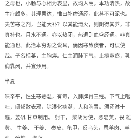
之母也，小肠与心相为表里，故均入焉。本功清热，故
主疗颇多，其理易达，惟曰补虚通经，此甚不可泥也。
夫苦寒之剂，岂能大补？以其能清火，则阴得其养，非
真补也。月水不通，亦以热闭，热退则血盛经通，非真
能通也。此治本穷源之说耳，倘因寒致疾者，可误使
哉。子名栝蒌，主胸痹。仁主润肺下气，止痰嗽瘵，乳
痈乳闭，并宜炒用。
半夏
味辛平，性生寒熟温，有毒，入肺脾胃三经。下气止呕
吐，闭郁散表邪，除湿化痰涎，大和脾胃。须汤淋十
遍，姜矾 甘草制用。 射干， 柴胡为使，恶皂荚，畏 雄
黄、 生姜、 干姜、 秦皮、龟甲，反乌头，忌羊肉、羊