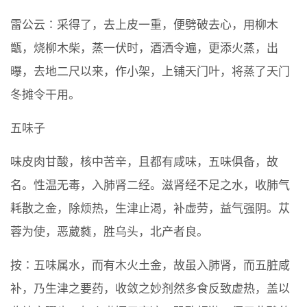
雷公云∶采得了，去上皮一重，便劈破去心，用柳木
甑，烧柳木柴，蒸一伏时，酒洒令遍，更添火蒸，出
曝，去地二尺以来，作小架，上铺天门叶，将蒸了天门
冬摊令干用。
五味子
味皮肉甘酸，核中苦辛，且都有咸味，五味俱备，故
名。性温无毒，入肺肾二经。滋肾经不足之水，收肺气
耗散之金，除烦热，生津止渴，补虚劳，益气强阴。苁
蓉为使，恶葳蕤，胜乌头，北产者良。
按∶五味属水，而有木火土金，故虽入肺肾，而五脏咸
补，乃生津之要药，收敛之妙剂然多食反致虚热，盖以