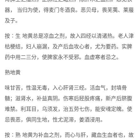
器， 当归为使，得麦门冬酒良。恶贝母，畏芜荑、莱菔
及子。
按∶生 地黄总是凉血之剂，故入四经以清诸热。老人津
枯梗结，妇人崩漏，及产后血攻心者，尤为要药。实脾
药中用二三分，使脾家永不受邪。血虚寒者忌之。
熟地黄
味甘苦，性温无毒，入心肝肾三经。活血气，封填骨
髓；滋肾水，补益真阴。伤寒后胫股疼痛，新产后脐腹
难禁。利耳目，乌须发，治五劳七伤，能安魂定魄。使
忌畏恶，俱同生地，性尤泥滞，姜酒浸用。
按∶熟 地黄为补血之剂，而心与肝，藏血生血者也，故