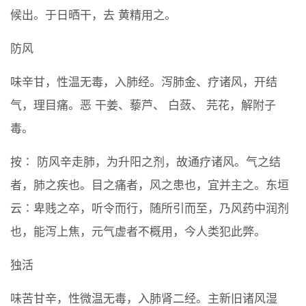
候出。于日晒干，去 黄精用之。
防风
味辛甘，性温无毒，入肺经。泻肺金、疗诸风，开结
气，理目痛。恶 干姜、藜芦、 白蔹、 芫花，解附子
毒。
按∶ 防风辛走肺，为升阳之剂，故通疗诸风。气之结
者，肺之疾也。目之痛者，风之患也，宜并主之。东垣
云∶卑贱之卒，听令而行，随所引而至，乃风药中润剂
也，能泻上焦，元气虚者不概用，今人类犯此弊。
独活
味苦甘辛，性微温无毒，入肺肾二经。主新旧诸风湿