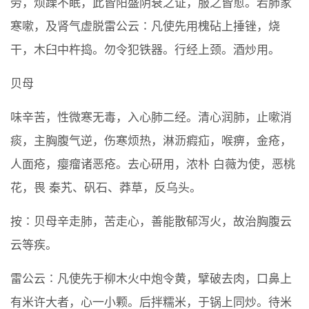
劳，烦躁不眠，此皆阳盛阴衰之证，服之皆愈。若肺家
寒嗽，及肾气虚脱雷公云∶凡使先用槐砧上捶锉，烧
干，木臼中杵捣。勿令犯铁器。行经上颈。酒炒用。
贝母
味辛苦，性微寒无毒，入心肺二经。清心润肺，止嗽消
痰，主胸腹气逆，伤寒烦热，淋沥瘕疝，喉痹，金疮，
人面疮，瘿瘤诸恶疮。去心研用，浓朴 白薇为使，恶桃
花，畏 秦艽、矾石、莽草，反乌头。
按∶贝母辛走肺，苦走心，善能散郁泻火，故治胸腹云
云等疾。
雷公云∶凡使先于柳木火中炮令黄，擘破去肉，口鼻上
有米许大者，心一小颗。后拌糯米，于锅上同炒。待米