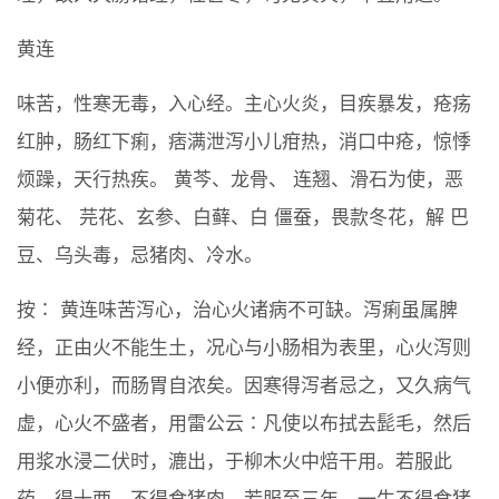
黄连
味苦，性寒无毒，入心经。主心火炎，目疾暴发，疮疡
红肿，肠红下痢，痞满泄泻小儿疳热，消口中疮，惊悸
烦躁，天行热疾。 黄芩、龙骨、 连翘、滑石为使，恶
菊花、 芫花、玄参、白藓、白 僵蚕，畏款冬花，解 巴
豆、乌头毒，忌猪肉、冷水。
按∶ 黄连味苦泻心，治心火诸病不可缺。泻痢虽属脾
经，正由火不能生土，况心与小肠相为表里，心火泻则
小便亦利，而肠胃自浓矣。因寒得泻者忌之，又久病气
虚，心火不盛者，用雷公云∶凡使以布拭去髭毛，然后
用浆水浸二伏时，漉出，于柳木火中焙干用。若服此