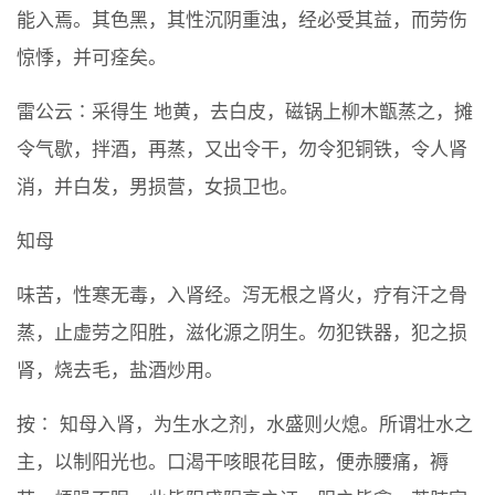
能入焉。其色黑，其性沉阴重浊，经必受其益，而劳伤
惊悸，并可痊矣。
雷公云∶采得生 地黄，去白皮，磁锅上柳木甑蒸之，摊
令气歇，拌酒，再蒸，又出令干，勿令犯铜铁，令人肾
消，并白发，男损营，女损卫也。
知母
味苦，性寒无毒，入肾经。泻无根之肾火，疗有汗之骨
蒸，止虚劳之阳胜，滋化源之阴生。勿犯铁器，犯之损
肾，烧去毛，盐酒炒用。
按∶ 知母入肾，为生水之剂，水盛则火熄。所谓壮水之
主，以制阳光也。口渴干咳眼花目眩，便赤腰痛，褥