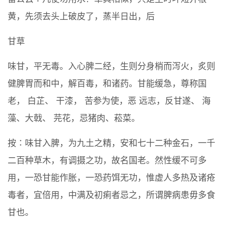
黄，先须去头上破皮了，蒸半日出，后
甘草
味甘，平无毒。入心脾二经，生则分身梢而泻火，炙则
健脾胃而和中，解百毒，和诸药。甘能缓急，尊称国
老， 白芷、 干漆， 苦参为使，恶 远志，反甘遂、 海
藻、大戟、 芫花，忌猪肉、菘菜。
按∶味甘入脾，为九土之精，安和七十二种金石，一千
二百种草木，有调摄之功，故名国老。然性缓不可多
用，一恐甘能作胀，一恐药饵无功，惟虚人多热及诸疮
毒者，宜倍用，中满及初痢者忌之，所谓脾病患毋多食
甘也。