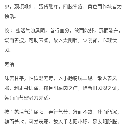
痹，颈项难伸，腰背酸疼，四肢挛痿，黄色而作块者为
独活。
按∶ 独活气浊属阴，善行血分，敛而能舒，沉而能升，
缓而善搜，可助表虚，故入太阴肺，少阴肾，以理伏
风。
羌活
味苦甘平，性微温无毒，入小肠膀胱二经。散入表风
邪，利周身即痛，排巨阳腐肉之疽，除新旧风湿之证，
紫色而节密者为羌活。
按∶羌活气清属阳，善行气分，舒而不敛，升而能沉，
雄而善散，可发表邪，故入手太阳小肠，足太阳膀胱，