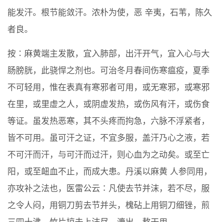
能发汗。根节能敛汗。浓朴为使，恶 辛夷，石苇，陈久
者良。
按∶麻黄端主发散，宜入肺部，出汗开气，宜入心与大
肠膀胱，此骁悍之剂也。可治冬月春间伤寒瘟疫，夏季
不可轻用，惟在表真有寒邪者可用，或无寒邪，或寒邪
在里，或里虚之人，或阴虚发热，或伤风有汗，或伤食
等证。虽发热恶寒，其不头疼而拘急，六脉不浮紧者，
皆不可用。虽可汗之证，不宜多服，盖汗乃心之液，若
不可汗而汗，与可汗而过汗，则心血为之动矣。或至亡
阳，或至衄血不止，而成大患。丹溪以麻黄 人参同用，
亦攻补之法也，医雷公云∶凡使去节并沫，若不尽，服
之令人闷，用铜刀剪去节并头，槐砧上用铜刀细锉，煎