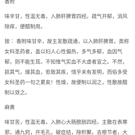
香附
味辛甘，性温无毒，入肺肝脾胃四经。疏气开郁，消风
除痒，便醋制用。
按∶ 香附味甘辛，故主发散疏通，以入肺肝脾胃，类称
女科圣药者，盖以妇人心性偏热，多气多郁，血因气
郁，则不能生耳。不知惟气实血不大虚者宜之。不然，
损其气，燥其血，愈致其疾，惜乎未有发明，而俗多受
女科圣药一句之累矣！性燥，故便制以润之，性散故醋
制以敛之。
麻黄
味甘苦，性温无毒，入肺心大肠膀胱四经。主散在表寒
邪，通九窍，开毛孔，破症结，除积聚。去根节者，大