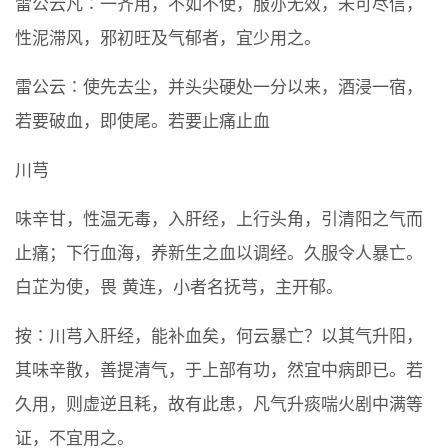
雷公云凡∶一齐用，不如不使，服亦无效，未可尽信，
性泥滞风，邪初旺及气郁者，宜少用之。
雷公云∶使先去尘，并头尖硬处一分以来，酒浸一宿，
若要破血，即使尾。若要止痛止血
川芎
味辛甘，性温无毒，入肝经，上行头角，引清阳之气而
止痛；下行血海，养新生之血以调经。久服令人暴亡。
白芷为使，畏 黄连，小者名抚芎，主开郁。
按∶川芎入肝经，能补血矣，何云暴亡？以其气升阳，
其味辛散，善提清气，于上部有功，然宜中病即已。若
久用，则虚逆且耗，故有此患，凡气升痰喘火剧中满等
证，不宜用之。