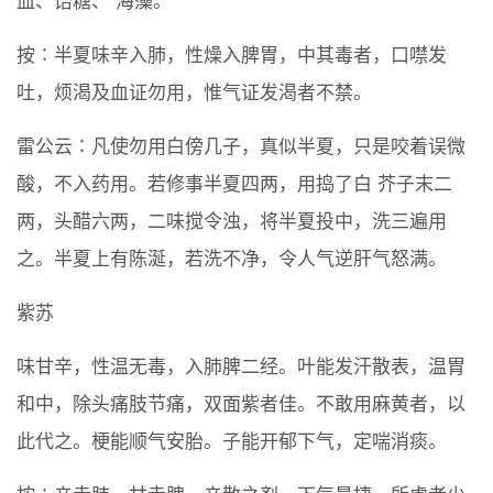
血、饴糖、 海藻。
按∶半夏味辛入肺，性燥入脾胃，中其毒者，口噤发
吐，烦渴及血证勿用，惟气证发渴者不禁。
雷公云∶凡使勿用白傍几子，真似半夏，只是咬着误微
酸，不入药用。若修事半夏四两，用捣了白 芥子末二
两，头醋六两，二味搅令浊，将半夏投中，洗三遍用
之。半夏上有陈涎，若洗不净，令人气逆肝气怒满。
紫苏
味甘辛，性温无毒，入肺脾二经。叶能发汗散表，温胃
和中，除头痛肢节痛，双面紫者佳。不敢用麻黄者，以
此代之。梗能顺气安胎。子能开郁下气，定喘消痰。