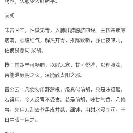
药也，久服令人肝胆平。
前胡
味苦甘辛，性微无毒，入肺肝脾膀胱四经。主伤寒痰嗽
痞满，心腹结气，解热开胃，推陈致新，亦止夜啼儿，
佐使畏恶同 柴胡。
按∶前胡辛可畅肺，以解风寒，甘可悦脾，以理胸腹，
苦能泄厥阴之火，温能散太阳之邪。
雷公云∶凡使勿用野蒿根，缘真似前胡，只是味粗酸，
若误用，令人反胃不受食。若是前胡，味甘气香，凡修
事，先用刀刮去苍黑皮并髭，细锉，用甜水浸令润，于
日中晒干用之。