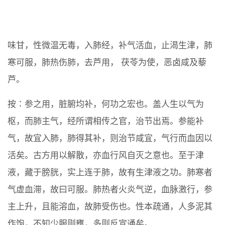
味甘，性微温无毒，入肺经，补气活血，止渴生津，肺
寒可服，肺热伤肺，去芦用， 茯苓为使，恶卤咸及藜
芦。
按∶参之用，脏腑均补，何功之宏也。盖人生以气为
枢，而肺主气，经所谓相传之官，治节出焉。参能补
气，故宜入肺，肺得其补，则治节咸宜，气行而血因以
活矣。古方用以解散，亦血行风自灭之意也。至于津
液，藏于膀胱，实上连于肺，故有生津液之功。肺寒者
气虚血滞，故曰可服。肺热者火炎气逆，血脉激行，参
主上升，且能溶血，故肺受伤也。性本疏通，人多泥其
作饱，不知少服则壅，多则反宣通矣。