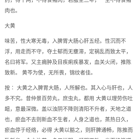
药，得十两，不得食猪肉，若服至三年，一生不得食猪
肉也。
大黄
味苦，性大寒无毒，入脾胃大肠心肝五经。性沉而不
浮，用走而不守，夺土郁而无壅滞，定祸乱而致太平，
名曰将军。又主痈肿及目疾痢疾暴发，血关火闭，推陈
致新。 黄芩为使，无所畏，锦纹者佳。
按∶ 大黄之入脾胃大肠，人所解也。其入心与肝也，人
多不究。昔仲景百劳丸，庶虫丸，都用 大黄以理劳伤吐
衄，意最深微。盖以浊阴不降则清阳不升者，天地之道
也，瘀血不去则新血不生者，人身之道也，蒸热日久，
瘀血停于经络，必得 大黄以豁之，则肝脾通畅，陈推而