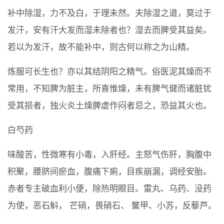
补中除湿，力不及白，于理未然。夫除湿之道，莫过于
发汗，安有汗大发而湿未除者也？湿去而脾受其益矣。
若以为发汗，故不能补中，则古何以称之为山精。
炼服可长生也？亦以其结阴阳之精气。俗医泥其燥而不
常用，不知脾为脏主，所喜惟燥，未有脾气健而诸脏犹
受其损者，独火炎土燥脾虚作闷者忌之，恐益其火也。
白芍药
味酸苦，性微寒有小毒，入肝经。主怒气伤肝，胸腹中
积聚，腰脐间瘀血，腹痛下痢，目疾崩漏，调经安胎。
赤者专主破血利小便，除热明眼目。雷丸、乌药、没药
为使，恶石斛， 芒硝，畏硝石、 鳖甲、小苏，反藜芦。