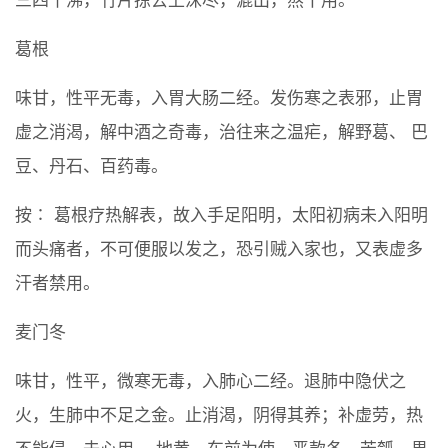
三四十沸，竹片掠去上沫尽，漉出，熬干用。
葛根
味甘，性平无毒，入胃大肠二经。发伤寒之表邪，止胃
虚之消渴，解中酒之奇毒，治往来之温疟，解野葛、 巴
豆、丹石、百药毒。
按∶ 葛根疗热解表，故入手足阳明，太阳初病未入阳明
而头痛者，不可便服以发之，恐引贼入家也，又表虚多
汗者禁用。
麦门冬
味甘，性平，微寒无毒，入肺心二经。退肺中隐伏之
火，生肺中不足之金。止消渴，阴得其养；补虚劳，热