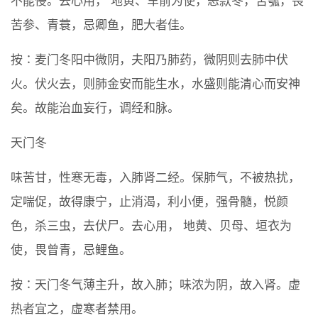
不能侵。去心用， 地黄、车前为使，恶款冬，苦瓠，畏
苦参、青蓑，忌卿鱼，肥大者佳。
按∶麦门冬阳中微阴，夫阳乃肺药，微阴则去肺中伏
火。伏火去，则肺金安而能生水，水盛则能清心而安神
矣。故能治血妄行，调经和脉。
天门冬
味苦甘，性寒无毒，入肺肾二经。保肺气，不被热扰，
定喘促，故得康宁，止消渴，利小便，强骨髓，悦颜
色，杀三虫，去伏尸。去心用， 地黄、贝母、垣衣为
使，畏曾青，忌鲤鱼。
按∶天门冬气薄主升，故入肺；味浓为阴，故入肾。虚
热者宜之，虚寒者禁用。