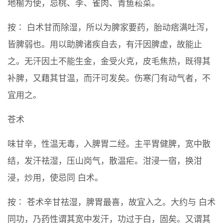
地榆为使，忌桃、李、雀肉、青鱼菘菜。
按∶ 白术甘而除湿，所以为脾家要药，胎动痞满吐泻，
皆脾弱也。用以助脾诸疾自去，有汗因脾虚，故能止
之。无汗因土不能生金，金受火克，皮毛焦热，既得其
补脾，又藉其甘温，而汗可发矣。伤寒门有动气者，不
宜用之。
苍术
味甘辛，性温无毒，入脾胃二经。主平胃健脾，宽中散
结，发汗祛湿，压山岗气，散温疟。泔浸一宿，换泔
浸，炒用，使忌同 白术。
按∶ 苍术辛甘祛湿，脾胃最喜，故宜入之。大约与 白术
同功，乃药性谓其宽中发汗，功过于白，固矣。又谓其