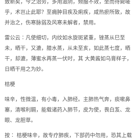
致新矣，今之治劳，多用滋阴，频服不效，坐而待毙嗟
乎，术岂止此耶？至痈肿目疾及痢疾，咸热瘀所致，故
并治之，伤寒脉弱及风寒未解者，禁用。
雷公云∶凡使细切，内纹如水旋斑紧重，锉蒸从巳至
未，晒干，又漉，腊水蒸，从未至亥，如此蒸七度，晒
干，却漉，薄蜜水再蒸一伏时，其 大黄酱如乌膏样子，
日晒干用之为妙。
桔梗
味辛，性微温，有小毒，入肺经。主肺热气奔，痰嗽鼻
塞，清喉利膈，能载诸药入肺节，皮为使，畏白芨、龙
眼、龙胆草。
按∶ 桔梗味辛，故专疗肺疾，下部药中勿用，恐其上载