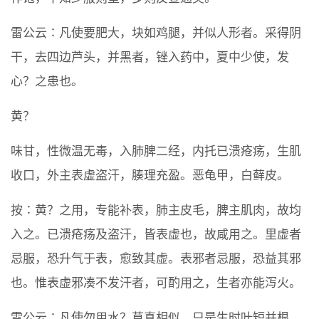
雷公云∶凡使要肥大，块如鸡腿，并似人形者。采得阴
干，去四边芦头，并黑者，锉入药中，夏中少使，发
心？之患也。
黄？
味甘，性微温无毒，入肺脾二经，内托已溃疮疡，生肌
收口，外主表虚盗汗，腠理充盈。恶龟甲，白藓皮。
按∶黄？之用，专能补表，肺主皮毛，脾主肌肉，故均
入之。已溃疮疡及盗汗，皆表虚也，故咸用之。里虚者
忌服，恐升气于表，愈致其虚。表邪者忌服，恐益其邪
也。惟表虚邪凑不发汗者，可酌用之，生者亦能泻火。
雷公云∶凡使勿用水？草真相似，只是生时叶短并根