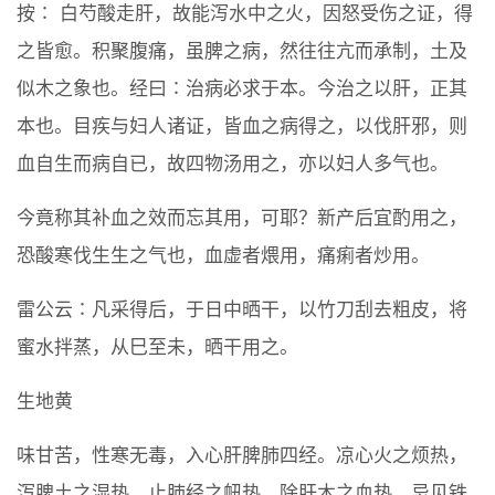
按∶ 白芍酸走肝，故能泻水中之火，因怒受伤之证，得
之皆愈。积聚腹痛，虽脾之病，然往往亢而承制，土及
似木之象也。经曰∶治病必求于本。今治之以肝，正其
本也。目疾与妇人诸证，皆血之病得之，以伐肝邪，则
血自生而病自已，故四物汤用之，亦以妇人多气也。
今竟称其补血之效而忘其用，可耶？新产后宜酌用之，
恐酸寒伐生生之气也，血虚者煨用，痛痢者炒用。
雷公云∶凡采得后，于日中晒干，以竹刀刮去粗皮，将
蜜水拌蒸，从巳至未，晒干用之。
生地黄
味甘苦，性寒无毒，入心肝脾肺四经。凉心火之烦热，
泻脾土之湿热，止肺经之衄热，除肝木之血热。忌见铁