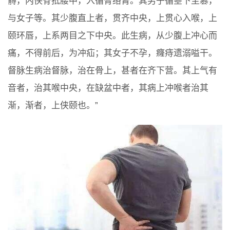
髆，内侠脊抵腰中，入循膂络肾。其男子循茎下至篡，
与女子等。其少腹直上者，贯齐中央，上贯心入喉，上
颐环唇，上系两目之下中央。此生病，从少腹上冲心而
痛，不得前后，为冲疝；其女子不孕，癃痔遗溺嗌干。
督脉生病治督脉，治在骨上，甚者在齐下营。其上气有
音者，治其喉中央，在缺盆中者，其病上冲喉者治其
渐，渐者，上侠颐也。”