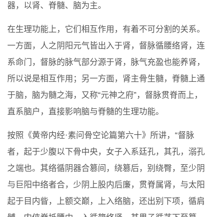
器，以肾、脊髓、脑为主。
在生理功能上，它们相互作用，有着不可分割的关系。
一方面，人之阴阳元气皆出入于肾，督脉循腰络肾，连
系命门，督脉的脉气部分源于肾，脉气充盈也能养肾，
所以说是相互作用；另一方面，肾主骨生髓，脊髓上通
于脑，脑为髓之海，又称“元神之府”，督脉贯脊而上，
直系脑户，直接影响脑与脊髓的生理功能。
按照《黄帝内经·素问骨空论篇第六十》所讲，“督脉
者，起于少腹以下骨中央，女子入系廷孔，其孔，溺孔
之端也。其络循阴器合篡间，绕篡后，别绕臀，至少阴
与巨阳中络者合，少阴上股内后廉，贯脊属肾，与太阳
起于目内眥，上额交巅，上入络脑，还出别下项，循肩