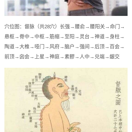
穴位图：督脉（共28穴）长强→腰俞→腰阳关→命门→
悬枢→脊中→中枢→筋缩→至阳→灵台→神道→身柱→
陶道→大椎→哑门→风府→脑户→强间→后顶→百会→
前顶→囟会→上星→神庭→素髎→人中→兑端→龈交