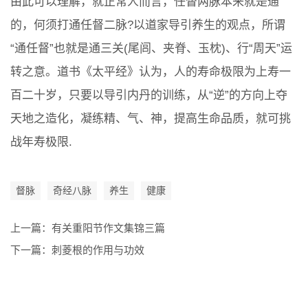
由此可以理解，就正常人而言，任督两脉本来就是通
的，何须打通任督二脉?以道家导引养生的观点，所谓
“通任督”也就是通三关(尾闾、夹脊、玉枕)、行“周天”运
转之意。道书《太平经》认为，人的寿命极限为上寿一
百二十岁，只要以导引内丹的训练，从“逆”的方向上夺
天地之造化，凝练精、气、神，提高生命品质，就可挑
战年寿极限.
督脉
奇经八脉
养生
健康
上一篇：
有关重阳节作文集锦三篇
下一篇：
刺菱根的作用与功效