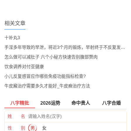
相关文章
十补丸3
手淫多年导致的早泄，将近3个月的锻炼，早射终于不反复发作了。
怎么做可以减肚子 六个小秘方快速告别腹部赘肉
饮食调养对付亚健康
小儿反复感冒应作哪些免疫功能指标检查?
牛皮廨治疗需要多久才能好_牛皮癣治疗方法
八字精批
2026运势
命中贵人
八字合婚
姓 名
性 别
男
女